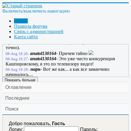
рождается БТГ!
Bombar-
закройте глаза, отключите всё что вам
08-Aug 18:26-
мешает, логика сегодня вам не понадобится слушайте
Включить/выключить навигацию
только мой голос! На счёт раз! ..... все фотоны направятся к
Форум
вам .... будьте к этому моменту готовы! сегодня мы выйдем
Правила форума
далеко за рамки привычного!! На счет два ..... у многих
Связь с администрацией
появится .... ТОК! и у некоторых ещё и вольты!! Когда я
Карта сайта
произнесу слово ... ТРИ! .... не пугайтесь ...... может
произойти САМОЗАПИТ!!!!!!! (но не у всех, и это не
точно).
anatol130164-
Причем тайно
08-Aug 18:26-
anatol130164-
Это уже чисто конкуренция
08-Aug 18:27-
Кашпировскому, я это по телевизору видел!
марк-
Вот же как... а как все заманчиво
08-Aug 18:28-
начиналось....
Показать больше
Оглавление
Последнее
Поиск
Добро пожаловать,
Гость
Логин:
Пароль: