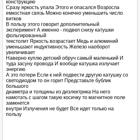
конструкцию
Сразу яркость упала Этого и опасался Возросла
емкостная связь Можно конечно уменьшить число
витков
В пользу этого говорит дополнительный
эксперимент А именно - подвел снизу катушки
фольгированный
текстолит Яркость возрастает Медь и алюминий
уменьшают индуктивность Железо наоборот
увеличивает
Наверно куплю детский обруч самый маленький И
туда засуну провода И вообще катушка излучает
энергию
А это потери Если к ней подвести другую катушку со
светодиодом то он горит Представьте бублик
большого
диаметра и толщины из диэлектрика На него
намотать с шагом такую косичку то магнитное поле
замкнется
внутри Излучения не будет Все идет только на
пользу