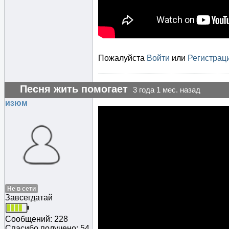
Пожалуйста
Войти
или
Регистрац
Песня жить помогает
3 года 1 мес. назад
изюм
Не в сети
Завсегдатай
Сообщений: 228
Спасибо получено: 54