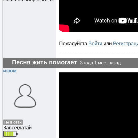
Пожалуйста
Войти
или
Регистрац
Песня жить помогает
3 года 1 мес. назад
изюм
Не в сети
Завсегдатай