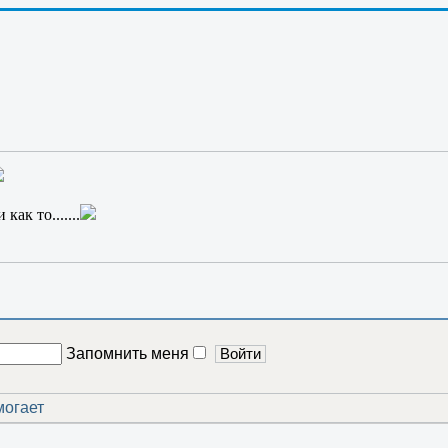
торожнее; а если и в правду он вырастет? Во что превратятся с
и знают кто есть кто....
т жить вечно
Странник-2; и жил он вечно
как то.......
Запомнить меня
могает