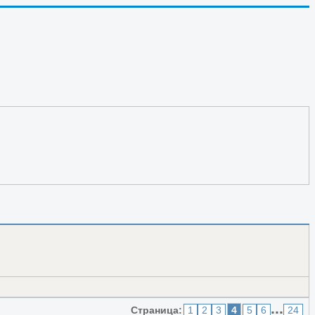
транники?
...
Страница:
1
2
3
4
5
6
24