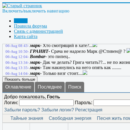
марк-
Лоховоды.........
05-Aug 10:03-
марк-
Чтоб у вас хрен на лбу вырос
05-Aug 10:14-
Включить/выключить навигацию
anatol130164-
Марк, с такими словами лучше поос
05-Aug 18:20-
марк-
Ну я не про странников а про Лоховодов...он
05-Aug 19:17-
Форум
anatol130164-
А, ну тогда ладно... Этот сайт буде
05-Aug 20:41-
Правила форума
anatol130164-
Жил себе один сайт, и звали его - 
05-Aug 20:44-
Связь с администрацией
марк-
05-Aug 21:06-
Карта сайта
марк-
добро в хату...
06-Aug 05:30-
марк-
Хто смотрящий в хате?...
06-Aug 08:43-
ГРАНИТ-
Срача не надоело Марк @Стивен@ ?
06-Aug 10:50-
Bombar-
это пипец..
06-Aug 12:04-
марк-
Дак че делать? Грига читать??... не по жизни 
06-Aug 13:34-
марк-
Там накинулись на него опять как ........
06-Aug 13:35-
марк-
Только визг стоит....
06-Aug 14:04-
Показать больше
Оглавление
Последнее
Поиск
Добро пожаловать,
Гость
Логин:
Пароль:
Забыли пароль?
Забыли логин?
Регистрация
Тайные знания
Свободная энергия
Песня жить по