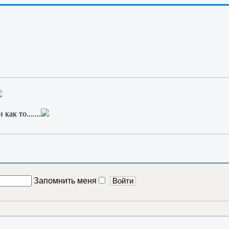
торожнее; а если и в правду он вырастет? Во что превратятся с
и знают кто есть кто....
т жить вечно
Странник-2; и жил он вечно
как то.......
Запомнить меня