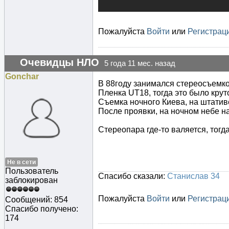
Пожалуйста
Войти
или
Регистрац
Очевидцы НЛО
5 года 11 мес. назад
Gonchar
В 88году занимался стереосъемк
Пленка UT18, тогда это было крут
Съемка ночного Киева, на штативе
После проявки, на ночном небе н
Стереопара где-то валяется, тогда
Не в сети
Пользователь
Спасибо сказали:
Станислав 34
заблокирован
Пожалуйста
Войти
или
Регистрац
Сообщений: 854
Спасибо получено:
174