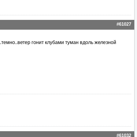
#61027
...темно..ветер гонит клубами туман вдоль железной
#61032