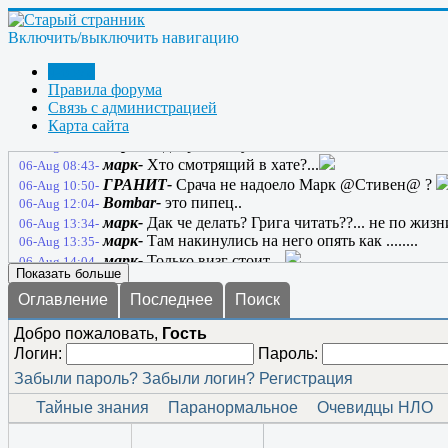
марк-
Лоховоды.........
05-Aug 10:03-
марк-
Чтоб у вас хрен на лбу вырос
05-Aug 10:14-
Включить/выключить навигацию
anatol130164-
Марк, с такими словами лучше поос
05-Aug 18:20-
марк-
Ну я не про странников а про Лоховодов...он
05-Aug 19:17-
Форум
anatol130164-
А, ну тогда ладно... Этот сайт буде
05-Aug 20:41-
Правила форума
anatol130164-
Жил себе один сайт, и звали его - 
05-Aug 20:44-
Связь с администрацией
марк-
Карта сайта
05-Aug 21:06-
марк-
добро в хату...
06-Aug 05:30-
марк-
Хто смотрящий в хате?...
06-Aug 08:43-
ГРАНИТ-
Срача не надоело Марк @Стивен@ ?
06-Aug 10:50-
Bombar-
это пипец..
06-Aug 12:04-
марк-
Дак че делать? Грига читать??... не по жизни 
06-Aug 13:34-
марк-
Там накинулись на него опять как ........
06-Aug 13:35-
марк-
Только визг стоит....
06-Aug 14:04-
Показать больше
Оглавление
Последнее
Поиск
Добро пожаловать,
Гость
Логин:
Пароль:
Забыли пароль?
Забыли логин?
Регистрация
Тайные знания
Паранормальное
Очевидцы НЛО