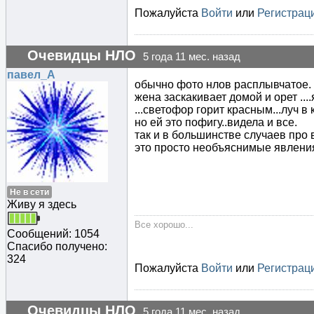
Пожалуйста
Войти
или
Регистрац
Очевидцы НЛО
5 года 11 мес. назад
павел_А
обычно фото нлов расплывчатое. 
жена заскакивает домой и орет ...
...светофор горит красным...луч 
но ей это пофигу..видела и все.
так и в большинстве случаев про в
это просто необъяснимые явлени
Не в сети
Живу я здесь
Все хорошо...
Сообщений: 1054
Спасибо получено:
324
Пожалуйста
Войти
или
Регистрац
Очевидцы НЛО
5 года 11 мес. назад