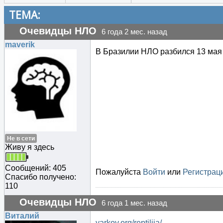
ТЕМА:
Очевидцы НЛО
6 года 2 мес. назад
maverik
В Бразилии НЛО разбился 13 мая
Не в сети
Живу я здесь
Сообщений: 405
Пожалуйста
Войти
или
Регистрац
Спасибо получено:
110
Очевидцы НЛО
6 года 1 мес. назад
Виталий
yarkov.org/reptilija/