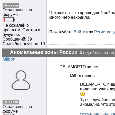
Не в сети
Осваиваюсь на
Похоже на "эхо прошедшей войны".
форуме
много чего находили.
Не сожалей о
прошлом. Смотри в
Пожалуйста
Войти
или
Регистрац
будущее.
Сообщений: 39
Спасибо получено: 19
Аномальные зоны России
9 года 7 мес. назад
Milbor
DELAMORTO пишет:
Milbor пишет:
DELAMORTO пишет:
виде растущих дер
Тут я случайно см
Не в сети
аномалии. Что это
Осваиваюсь на
форуме
www.google.ru/ma