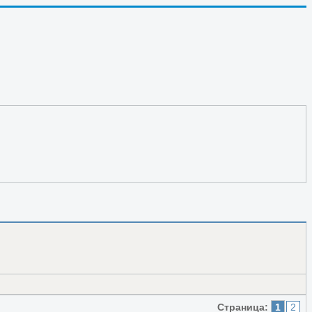
транники?
Страница:
1
2