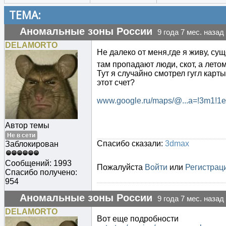
ТЕМА:
Аномальные зоны России
9 года 7 мес. назад
DELAMORTO
Не далеко от меня,где я живу, су
там пропадают люди, скот, а лето
Тут я случайно смотрел гугл карты
этот счет?
www.google.ru/maps/@...a=!3m1!1
Автор темы
Не в сети
Спасибо сказали:
3dmax
Заблокирован
Сообщений: 1993
Пожалуйста
Войти
или
Регистрац
Спасибо получено:
954
Аномальные зоны России
9 года 7 мес. назад
DELAMORTO
Вот еще подробности