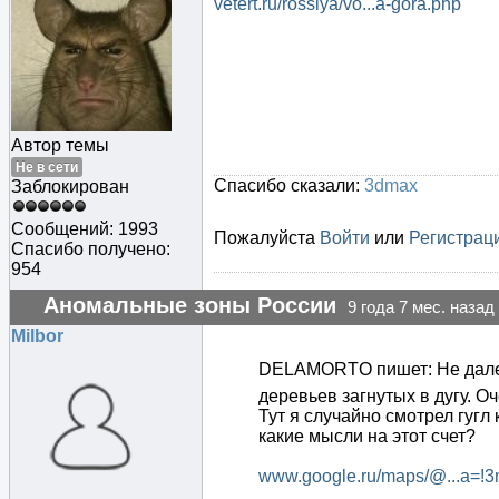
vetert.ru/rossiya/vo...a-gora.php
Автор темы
Не в сети
Спасибо сказали:
3dmax
Заблокирован
Сообщений: 1993
Пожалуйста
Войти
или
Регистрац
Спасибо получено:
954
Аномальные зоны России
9 года 7 мес. назад
Milbor
DELAMORTO пишет: Не далеко
деревьев загнутых в дугу. О
Тут я случайно смотрел гугл 
какие мысли на этот счет?
www.google.ru/maps/@...a=!