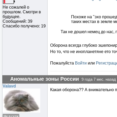
Не сожалей о
прошлом. Смотри в
будущее.
Похоже на "эхо прошед
Сообщений: 39
таких местах в земле м
Спасибо получено: 19
Так не дошел немец до нас,
Оборона всегда глубоко эшелониро
Но то, что не инопланетяне ето то
Пожалуйста
Войти
или
Регистрац
Аномальные зоны России
9 года 7 мес. назад
Valavd
Какая оборона?? А внимательно 
Не в сети