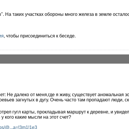
 На таких участках обороны много железа в земле осталось
ия
, чтобы присоединиться к беседе.
 Не далеко от меня,где я живу, существует аномальная з
евьев загнутых в дугу. Очень часто там пропадают люди, ско
отрел гугл карты, прокладывая маршрут к деревне, и увидел 
 у кого какие мысли на этот счет?
ps/@...a=!3m1!1e3