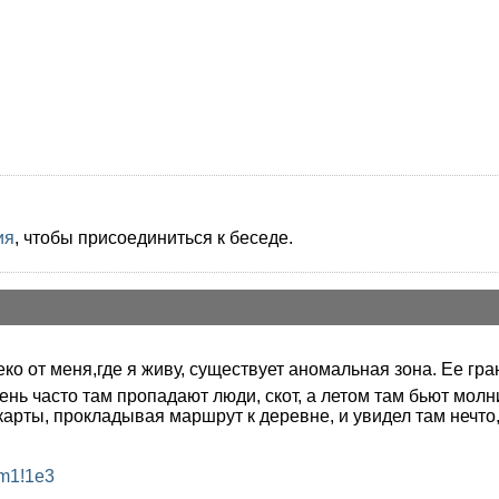
ия
, чтобы присоединиться к беседе.
 от меня,где я живу, существует аномальная зона. Ее гр
чень часто там пропадают люди, скот, а летом там бьют молн
карты, прокладывая маршрут к деревне, и увидел там нечто, 
3m1!1e3