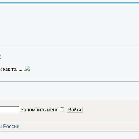
торожнее; а если и в правду он вырастет? Во что превратятся с
и знают кто есть кто....
т жить вечно
Странник-2; и жил он вечно
как то.......
Запомнить меня
ы России