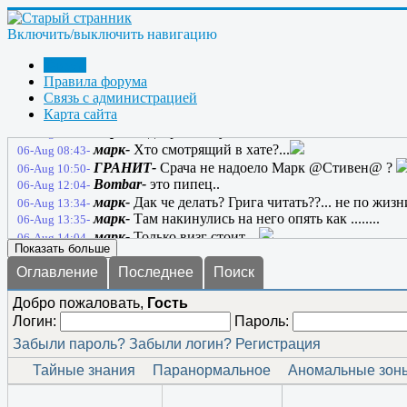
марк-
Лоховоды.........
05-Aug 10:03-
марк-
Чтоб у вас хрен на лбу вырос
05-Aug 10:14-
Включить/выключить навигацию
anatol130164-
Марк, с такими словами лучше поос
05-Aug 18:20-
марк-
Ну я не про странников а про Лоховодов...он
05-Aug 19:17-
Форум
anatol130164-
А, ну тогда ладно... Этот сайт буде
05-Aug 20:41-
Правила форума
anatol130164-
Жил себе один сайт, и звали его - 
05-Aug 20:44-
Связь с администрацией
марк-
Карта сайта
05-Aug 21:06-
марк-
добро в хату...
06-Aug 05:30-
марк-
Хто смотрящий в хате?...
06-Aug 08:43-
ГРАНИТ-
Срача не надоело Марк @Стивен@ ?
06-Aug 10:50-
Bombar-
это пипец..
06-Aug 12:04-
марк-
Дак че делать? Грига читать??... не по жизни 
06-Aug 13:34-
марк-
Там накинулись на него опять как ........
06-Aug 13:35-
марк-
Только визг стоит....
06-Aug 14:04-
Показать больше
Оглавление
Последнее
Поиск
Добро пожаловать,
Гость
Логин:
Пароль:
Забыли пароль?
Забыли логин?
Регистрация
Тайные знания
Паранормальное
Аномальные зон