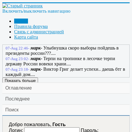
07-Aug 21:41-
творит Россия в России, то Россия вторглась бы в Россию,
чтобы спасти Россию от России.
Включить/выключить навигацию
марк-
ОХ как ты прав..но пока россия не
07-Aug 21:52-
Форум
видит угрозы...все хорошо и все довольны......
Правила форума
марк-
Даже плохие дороги можно объехать по
07-Aug 22:08-
Связь с администрацией
обочине.....
Карта сайта
марк-
А кому не нравица терпи красавица!!!....
07-Aug 22:10-
и тропинка и лесок в поле каждый колосок...
марк-
Улыбнушка скоро выборы пойдешь в
07-Aug 22:46-
президенты россии???....
марк-
Терпи на тропинке в лесочке терпи
07-Aug 23:02-
державу России вовеки храни....
марк-
Виктор Григ делает успехи.. даешь бтг в
07-Aug 23:18-
каждый дом....
Показать больше
Оглавление
Последнее
Поиск
Добро пожаловать,
Гость
Логин:
Пароль: