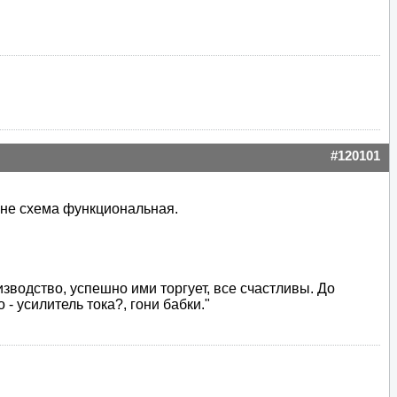
#120101
е не схема функциональная.
зводство, успешно ими торгует, все счастливы. До
- усилитель тока?, гони бабки."