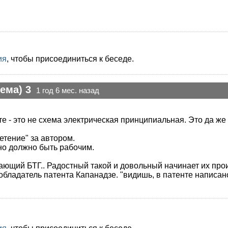
ия
, чтобы присоединиться к беседе.
ема) 3
1 год 6 мес. назад
те - это не схема электрическая принципиальная. Это да ж
етение" за автором.
ьно должно быть рабочим.
ающий БТГ.. Радостный такой и довольный начинает их прои
обладатель патента Капанадзе. "видишь, в патенте написано 