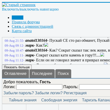
марк-
Мы дети в душе... мечтатели....
08-Aug 20:50-
марк-
Как жить то потом без мечты???....
08-Aug 20:53-
Включить/выключить навигацию
anatol130164-
Закрыл глаза, без логики остался; в
08-Aug 21:07-
чата вышел, на счете два - явился вольтов ток! Самозапит по
Форум
ЖекаК-
ссылка
08-Aug 21:27-
Правила форума
марк-
Связь с администрацией
08-Aug 21:29-
Карта сайта
марк-
Самозапит через стихи мы создадим!!!.....
08-Aug 21:30-
anatol130164-
ЖекаК; нахое настроение нам не ну
08-Aug 21:42-
anatol130164-
Пускай СЕ сто раз обманет, Пускай 
08-Aug 21:55-
марк-
Как?
09-Aug 09:12-
anatol130164-
Как? Сократ сказал так: век живи, 
09-Aug 10:47-
марк-
Сократ сказал кати камень в гору!!!....
09-Aug 11:11-
марк-
Если он не говорил значит я приврал немног
09-Aug 11:12-
марк-
Давно это было... забыл уже он не он.....
09-Aug 11:25-
Показать больше
Оглавление
Последнее
Поиск
Добро пожаловать,
Гость
Логин:
Пароль:
Забыли пароль?
Забыли логин?
Регистрация
Тайные знания
Свободная энергия
Тариэль Капан