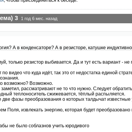
ия
, чтобы присоединиться к беседе.
ема) 3
1 год 6 мес. назад
гия? А в конденсаторе? А в резисторе, катушке индуктивности,
й, только резистор выбивается. Да и тут есть вариант - н
 по видео что куда идёт, так это от недостатка единой стр
сознания.
 то возможно? Возможно.
я заметил, рассматривают не то что нужно. Следует обратит
дный теплоноситель сжижевается, тёплый распыляется.
 те две фазы преобразования о которых талдычат известные 
ием Поля, извлекать энергию, которая будет преобразовано
абы не было соблазнов учить юродивого