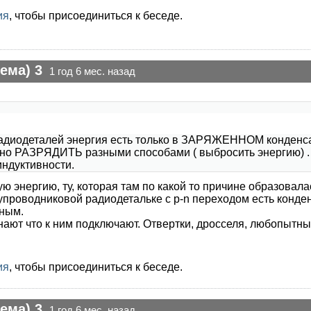
ия
, чтобы присоединиться к беседе.
ема) 3
1 год 6 мес. назад
адиодеталей энергия есть только в ЗАРЯЖЕННОМ конденсато
жно РАЗРЯДИТЬ разными способами ( выбросить энергию) .
индуктивности.
ю энергию, ту, которая там по какой то причине образовал
проводниковой радиодетальке с p-n переходом есть конденс
дным.
нают что к ним подключают. Отвертки, дросселя, любопытны
ия
, чтобы присоединиться к беседе.
ема) 3
1 год 6 мес. назад