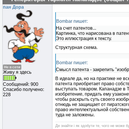
пан Дора
Bombar пишет:
На счет патентов...
Картинка, что нарисована в пате
Это иллюстрация к тексту.
Структурная схема.
Bombar пишет:
Не в сети
Смысл патента - закрепить "изобр
Живу я здесь
В идеале да, но на практике не вс
патента приобретает право собств
Сообщений: 900
выступать товаром. Капанадзе в 
Спасибо получено:
изобретение, придать ему узакон
228
чтобы раскрыть суть своего изобр
отнюдь не защищает от пиратского
право интеллектуальной собственн
туда не заложены.
Де знайти і як здобути те, чого не може б