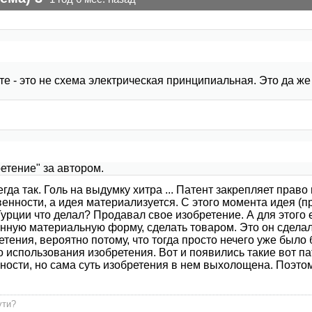
нте - это не схема электрическая принципиальная. Это да ж
етение" за автором.
егда так. Голь на выдумку хитра ... Патент закрепляет право
енности, а идея материализуется. С этого момента идея (п
Турции что делал? Продавал свое изобретение. А для этог
енную материальную форму, сделать товаром. Это он сделал
етения, вероятно потому, что тогда просто нечего уже было
 использования изобретения. Вот и появились такие вот па
ости, но сама суть изобретения в нем выхолощена. Поэтому
ути?