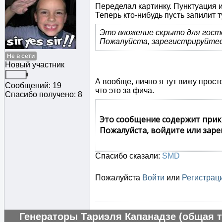
Переделал картинку. Пунктуация
Теперь кто-нибудь пусть запилит 
Это вложение скрыто для гост
Пожалуйста, зарегистрируйтес
Не в сети
Новый участник
А вообще, лично я тут вижу прост
Сообщений: 19
что это за фича.
Спасибо получено: 8
Это сообщение содержит прик
Пожалуйста, войдите или заре
Спасибо сказали:
SMD
Пожалуйста
Войти
или
Регистрац
Генераторы Тариэля Капанадзе (общая т