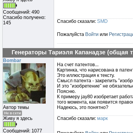
Сообщений: 490
Спасибо получено:
Спасибо сказали:
SMD
145
Пожалуйста
Войти
или
Регистрац
Генераторы Тариэля Капанадзе (общая т
Bombar
На счет патентов...
Картинка, что нарисована в патен
Это иллюстрация к тексту.
Смысл патента - закрепить "изобр
И это "изобретение" не обязател
Поясню.
К примеру jay80 изобретает работ
того момента, как появится право
Автор темы
Надеюсь, это понятно?
Не в сети
Живу я здесь
Спасибо сказали:
марк
Сообщений: 1077