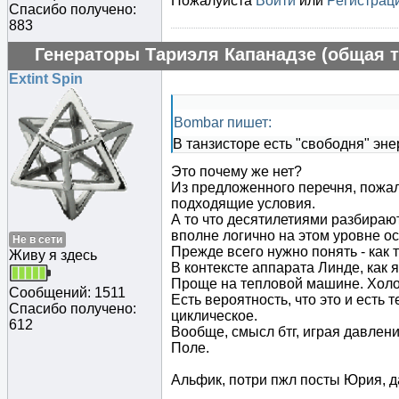
Пожалуйста
Войти
или
Регистрац
Спасибо получено:
883
Генераторы Тариэля Капанадзе (общая т
Extint Spin
Bombar пишет:
В танзисторе есть "свободня" энер
Это почему же нет?
Из предложенного перечня, пожалу
подходящие условия.
А то что десятилетиями разбирают
вполне логично на этом уровне о
Не в сети
Прежде всего нужно понять - как
Живу я здесь
В контексте аппарата Линде, как 
Проще на тепловой машине. Холо
Сообщений: 1511
Есть вероятность, что это и есть
Спасибо получено:
циклическое.
612
Вообще, смысл бтг, играя давлен
Поле.
Альфик, потри пжл посты Юрия, д