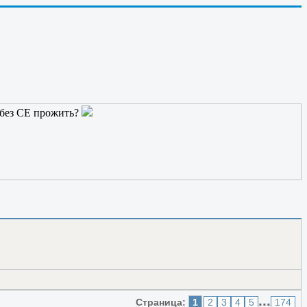
ался, он ток ВЧ с фотонами включил. На счете раз за рамки
е без CЕ прожить?
...
Страница:
1
2
3
4
5
174