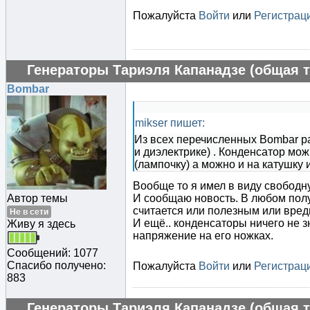
Пожалуйста
Войти
или
Регистрац
Генераторы Тариэля Капанадзе (общая т
Bombar
mikser пишет:
Из всех перечисленных Bombar р
и диэлектрике) . Конденсатор мо
(лампочку) а можно и на катушку 
Вообще то я имел в виду свободну
Автор темы
И сообщаю новость. В любом полу
считается или полезным или вре
Не в сети
И ещё.. конденсаторы ничего не з
Живу я здесь
напряжение на его ножках.
Сообщений: 1077
Спасибо получено:
Пожалуйста
Войти
или
Регистрац
883
Генераторы Тариэля Капанадзе (общая т