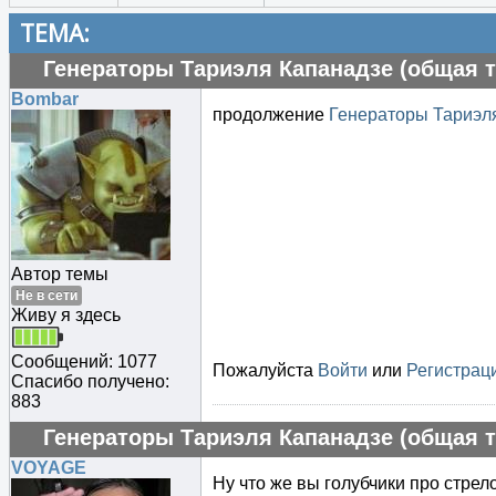
ТЕМА:
Генераторы Тариэля Капанадзе (общая т
Bombar
продолжение
Генераторы Тариэля
Автор темы
Не в сети
Живу я здесь
Сообщений: 1077
Пожалуйста
Войти
или
Регистрац
Спасибо получено:
883
Генераторы Тариэля Капанадзе (общая т
VOYAGE
Ну что же вы голубчики про стрел