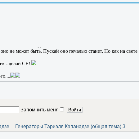
се, что мешает сразу отключил; Бомбара бодрый голос вдруг разд
ка еще не вышел, но стих вполне приличный, вот итог!
жно, как и нахой футбол
оно не может быть, Пускай оно печалью станет, Но как на свет
век - делай СЕ!
о....
Запомнить меня
адзе
Генераторы Тариэля Капанадзе (общая тема) 3