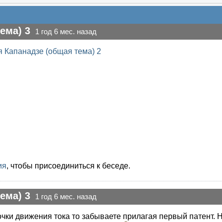
ема) 3
1 год 6 мес. назад
 Капанадзе (общая тема) 2
ия
, чтобы присоединиться к беседе.
ема) 3
1 год 6 мес. назад
очки движения тока то забываете прилагая первый патент. 