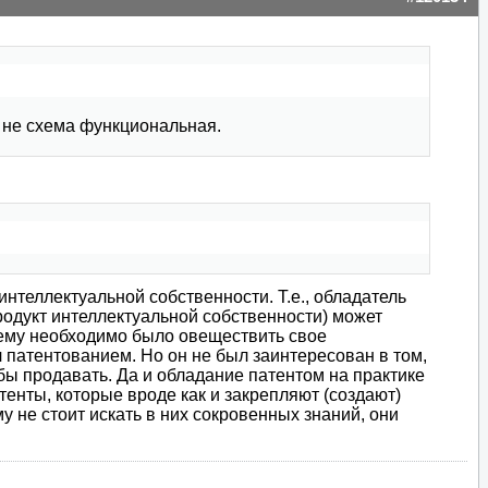
е не схема функциональная.
 интеллектуальной собственности. Т.е., обладатель
родукт интеллектуальной собственности) может
о ему необходимо было овеществить свое
 патентованием. Но он не был заинтересован в том,
 бы продавать. Да и обладание патентом на практике
тенты, которые вроде как и закрепляют (создают)
 не стоит искать в них сокровенных знаний, они