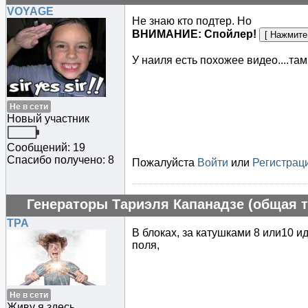
VOYAGE
Не знаю кто подтер. Но
ВНИМАНИЕ: Спойлер!
У наиля есть похожее видео....т
Не в сети
Новый участник
Сообщений: 19
Спасибо получено: 8
Пожалуйста
Войти
или
Регистрац
Генераторы Тариэля Капанадзе (общая т
TPA
В блоках, за катушками 8 или10 и
поля,
Не в сети
Живу я здесь