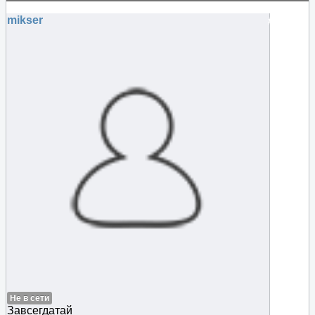
генератором
mikser
#69783
Не в сети
Завсегдатай