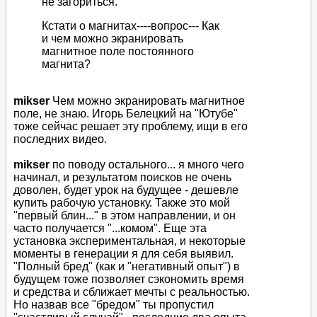
не загориться.
Кстати о магнитах----вопрос--- Как
и чем можно экранировать
магнитное поле постоянного
магнита?
mikser
Чем можно экранировать магнитное
поле, не знаю. Игорь Белецкий на "Ютубе"
тоже сейчас решает эту проблему, ищи в его
последних видео.
mikser
по поводу остального... я много чего
начинал, и результатом поисков не очень
доволен, будет урок на будущее - дешевле
купить рабочую установку. Также это мой
"первый блин..." в этом направлении, и он
часто получается "...комом". Еще эта
установка экспериментальная, и некоторые
моменты в генерации я для себя выявил.
"Полный бред" (как и "негативный опыт") в
будущем тоже позволяет сэкономить время
и средства и сближает мечты с реальностью.
Но назвав все "бредом" ты пропустил