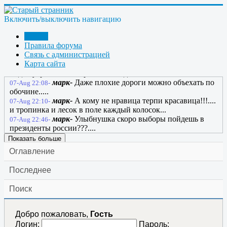
личный...
марк-
А вообще то свет днем на.....не
07-Aug 14:29-
Включить/выключить навигацию
нужен.........
ulibnusjka-
Если бы Россия увидела, что
Форум
07-Aug 21:41-
творит Россия в России, то Россия вторглась бы в Россию,
Правила форума
Связь с администрацией
чтобы спасти Россию от России.
Карта сайта
марк-
ОХ как ты прав..но пока россия не
07-Aug 21:52-
видит угрозы...все хорошо и все довольны......
марк-
Даже плохие дороги можно объехать по
07-Aug 22:08-
обочине.....
марк-
А кому не нравица терпи красавица!!!....
07-Aug 22:10-
и тропинка и лесок в поле каждый колосок...
марк-
Улыбнушка скоро выборы пойдешь в
07-Aug 22:46-
президенты россии???....
Показать больше
Оглавление
Последнее
Поиск
Добро пожаловать,
Гость
Логин:
Пароль: