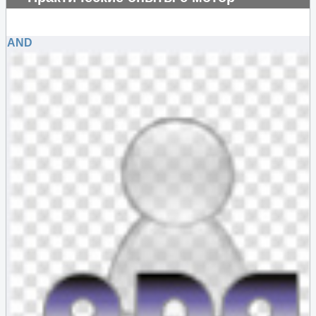
генератором
#69863
AND