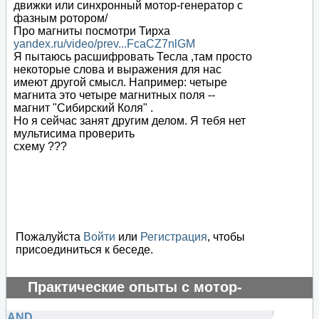
движки или синхронный мотор-генератор с
фазным ротором/
Про магниты посмотри Тирха
yandex.ru/video/prev...FcaCZ7nlGM
Я пытаюсь расшифровать Тесла ,там просто
некоторые слова и выражения для нас
имеют другой смысл. Например: четыре
магнита это четыре магнитных поля --
магнит "Сибирский Коля" .
Но я сейчас занят другим делом. Я тебя нет
мультисима проверить
схему ???
Пожалуйста
Войти
или
Регистрация
, чтобы
присоединиться к беседе.
Практические опыты с мотор-
генератором
AND
#69800