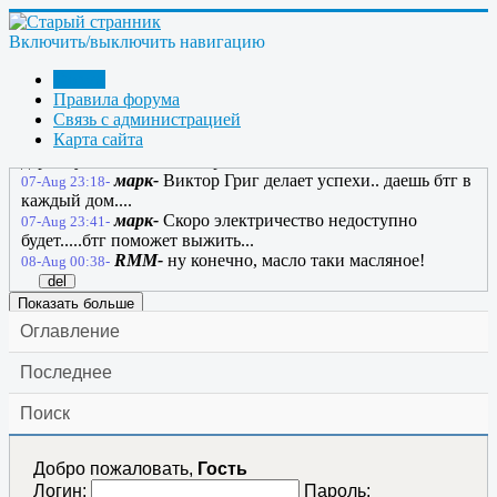
видит угрозы...все хорошо и все довольны......
марк-
Даже плохие дороги можно объехать по
07-Aug 22:08-
обочине.....
Включить/выключить навигацию
марк-
А кому не нравица терпи красавица!!!....
07-Aug 22:10-
Форум
и тропинка и лесок в поле каждый колосок...
Правила форума
марк-
Улыбнушка скоро выборы пойдешь в
07-Aug 22:46-
Связь с администрацией
президенты россии???....
Карта сайта
марк-
Терпи на тропинке в лесочке терпи
07-Aug 23:02-
державу России вовеки храни....
марк-
Виктор Григ делает успехи.. даешь бтг в
07-Aug 23:18-
каждый дом....
марк-
Скоро электричество недоступно
07-Aug 23:41-
будет.....бтг поможет выжить...
RMM-
ну конечно, масло таки масляное!
08-Aug 00:38-
del
Показать больше
Оглавление
Последнее
Поиск
Добро пожаловать,
Гость
Логин:
Пароль: