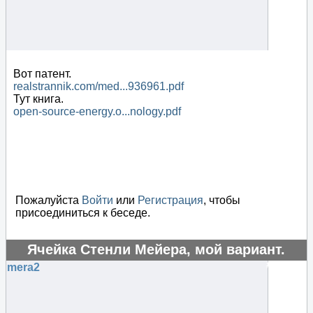
Вот патент.
realstrannik.com/med...936961.pdf
Тут книга.
open-source-energy.o...nology.pdf
Пожалуйста
Войти
или
Регистрация
, чтобы
присоединиться к беседе.
Ячейка Стенли Мейера, мой вариант.
#53931
mera2