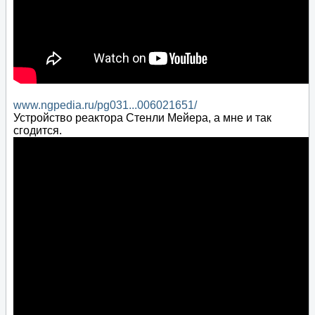
www.ngpedia.ru/pg031...006021651/
Устройство реактора Стенли Мейера, а мне и так
сгодится.