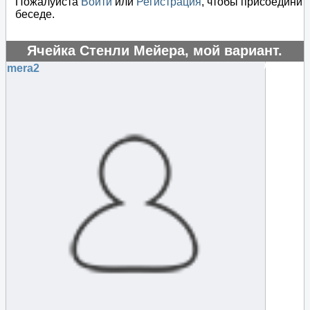
Пожалуйста
Войти
или
Регистрация
, чтобы присоединит
беседе.
Ячейка Стенли Мейера, мой вариант.
#53926
mera2