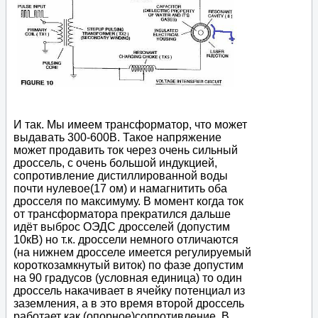
И так. Мы имеем трансформатор, что может
выдавать 300-600В. Такое напряжение
может продавить ток через очень сильный
дроссель, с очень большой индукцией,
сопротивление дистиллированной воды
почти нулевое(17 ом) и намагнитить оба
дросселя по максимуму. В момент когда ток
от трансформатора прекратился дальше
идёт выброс ОЭДС дросселей (допустим
10кВ) но т.к. дроссели немного отличаются
(на нижнем дросселе имеется регулируемый
короткозамкнутый виток) по фазе допустим
на 90 градусов (условная единица) то один
дроссель накачивает в ячейку потенциал из
заземления, а в это время второй дроссель
работает как (опорное)сопротивление. В