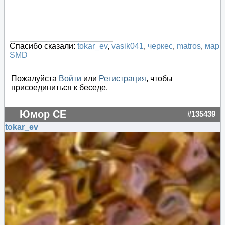
Спасибо сказали:
tokar_ev
,
vasik041
,
черкес
,
matros
,
марк
,
SMD
Пожалуйста
Войти
или
Регистрация
, чтобы
присоединиться к беседе.
Юмор СЕ
#135439
tokar_ev