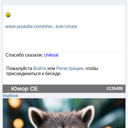
www.youtube.com/shor...ture=share
Спасибо сказали:
chiksat
Пожалуйста
Войти
или
Регистрация
, чтобы
присоединиться к беседе.
Юмор СЕ
#135488
matros