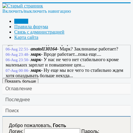
марк-
Там накинулись на него опять как ........
06-Aug 13:35-
марк-
Только визг стоит....
Включить/выключить навигацию
06-Aug 14:04-
anatol130164-
Я русский бы выучил только за
06-Aug 22:46-
то, что Григ им гутарит так ловко; но, чтобы и мне так
Форум
писать об СЕ, мне месяц нужна тренировка! так и мне об
Правила форума
Связь с администрацией
Е, мне месяц нужна тренировка!
Карта сайта
anatol130164-
Не понял, почему этот сайт не
06-Aug 22:48-
будет жить вечно? Где эпиграф?
anatol130164-
Марк? Заклинанье работает?
06-Aug 22:51-
марк-
Вроде работает...пока еще....
06-Aug 23:48-
марк-
У нас не чего нет стабильного кроме
06-Aug 23:50-
маленьких зарплат и повышение цен...
марк-
Ну еще мы все чего то стабильно ждем
07-Aug 00:06-
хотя опаздывать больше некуда...
Показать больше
Оглавление
Последнее
Поиск
Добро пожаловать,
Гость
Логин:
Пароль: