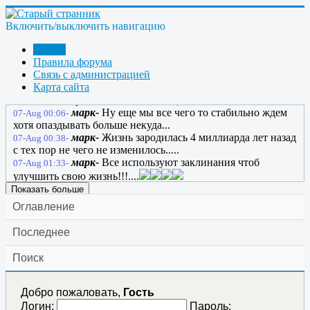
писать об СЕ, мне месяц нужна тренировка! так и мне об
Е, мне месяц нужна тренировка!
Включить/выключить навигацию
anatol130164-
Не понял, почему этот сайт не
06-Aug 22:48-
Форум
будет жить вечно? Где эпиграф?
Правила форума
anatol130164-
Марк? Заклинанье работает?
06-Aug 22:51-
Связь с администрацией
марк-
Вроде работает...пока еще....
06-Aug 23:48-
Карта сайта
марк-
У нас не чего нет стабильного кроме
06-Aug 23:50-
маленьких зарплат и повышение цен...
марк-
Ну еще мы все чего то стабильно ждем
07-Aug 00:06-
хотя опаздывать больше некуда...
марк-
Жизнь зародилась 4 миллиарда лет назад
07-Aug 00:38-
с тех пор не чего не изменилось.....
марк-
Все используют заклинания чтоб
07-Aug 01:33-
улучшить свою жизнь!!!....
Показать больше
Оглавление
Последнее
Поиск
Добро пожаловать,
Гость
Логин:
Пароль: