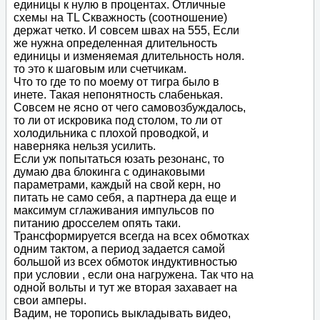
единицы к нулю в процентах. Отличные
схемы на TL Скважность (соотношение)
держат четко. И совсем швах на 555, Если
же нужна определенная длительность
единицы и изменяемая длительность ноля.
то это к шаговым или счетчикам.
Что то где то по моему от тигра было в
инете. Такая непонятность слабенькая.
Совсем не ясно от чего самовозбуждалось,
то ли от искровика под столом, то ли от
холодильника с плохой проводкой, и
наверняка нельзя усилить.
Если уж попытаться юзать резонанс, то
думаю два блокинга с одинаковыми
параметрами, каждый на свой керн, но
питать не само себя, а партнера да еще и
максимум сглаживания импульсов по
питанию дросселем опять таки.
Трансформируется всегда на всех обмотках
одним тактом, а период задается самой
большой из всех обмоток индуктивностью
при условии , если она нагружена. Так что на
одной вольты и тут же вторая захавает на
свои амперы.
Вадим, не торопись выкладывать видео,