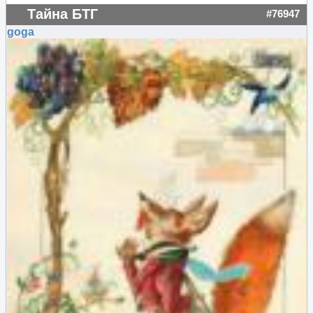
Тайна БТГ
#76947
goga