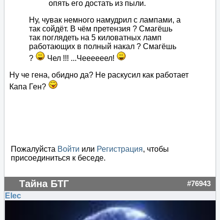
опять его достать из пыли.
Ну, чувак немного намудрил с лампами, а
так сойдёт. В чём претензия ? Смагёшь
так поглядеть на 5 киловатных ламп
работающих в полный накал ? Смагёшь
?
Чел !!! ...Чеееееел!
Ну че гена, обидно да? Не раскусил как работает
Капа Ген?
Пожалуйста
Войти
или
Регистрация
, чтобы
присоединиться к беседе.
Тайна БТГ
#76943
Elec