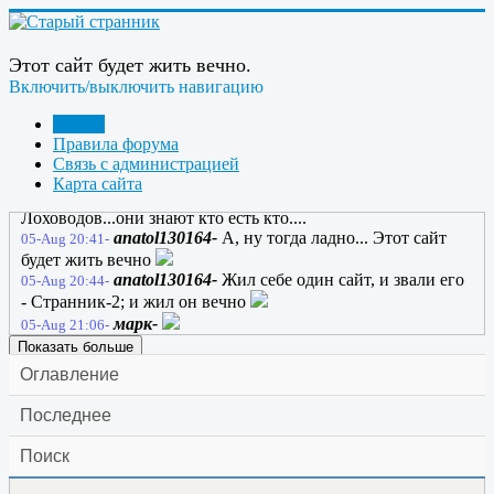
назад
марк-
Дак форум странных людей....
05-Aug 07:29-
ГРАНИТ-
Доброе утро всем.
05-Aug 07:49-
Этот сайт будет жить вечно.
ГРАНИТ-
ссылка
05-Aug 07:49-
Включить/выключить навигацию
марк-
Лоховоды.........
05-Aug 10:03-
марк-
Чтоб у вас хрен на лбу вырос
05-Aug 10:14-
Форум
anatol130164-
Марк, с такими словами лучше
05-Aug 18:20-
Правила форума
поосторожнее; а если и в правду он вырастет? Во что
Связь с администрацией
превратятся странники?
Карта сайта
марк-
Ну я не про странников а про
05-Aug 19:17-
Лоховодов...они знают кто есть кто....
anatol130164-
А, ну тогда ладно... Этот сайт
05-Aug 20:41-
будет жить вечно
anatol130164-
Жил себе один сайт, и звали его
05-Aug 20:44-
- Странник-2; и жил он вечно
марк-
05-Aug 21:06-
Показать больше
Оглавление
Последнее
Поиск