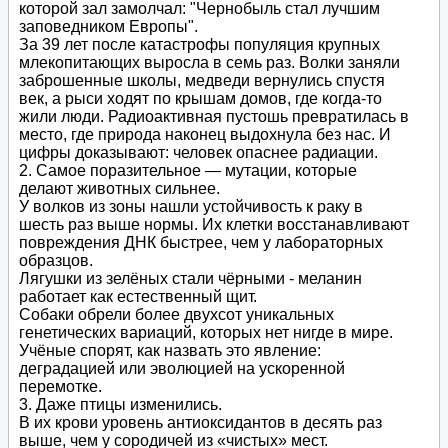
которой зал замолчал: "Чернобыль стал лучшим
заповедником Европы".
За 39 лет после катастрофы популяция крупных
млекопитающих выросла в семь раз. Волки заняли
заброшенные школы, медведи вернулись спустя
век, а рыси ходят по крышам домов, где когда-то
жили люди. Радиоактивная пустошь превратилась в
место, где природа наконец выдохнула без нас. И
цифры доказывают: человек опаснее радиации.
2. Самое поразительное — мутации, которые
делают животных сильнее.
У волков из зоны нашли устойчивость к раку в
шесть раз выше нормы. Их клетки восстанавливают
повреждения ДНК быстрее, чем у лабораторных
образцов.
Лягушки из зелёных стали чёрными - меланин
работает как естественный щит.
Собаки обрели более двухсот уникальных
генетических вариаций, которых нет нигде в мире.
Учёные спорят, как назвать это явление:
деградацией или эволюцией на ускоренной
перемотке.
3. Даже птицы изменились.
В их крови уровень антиоксидантов в десять раз
выше, чем у сородичей из «чистых» мест.