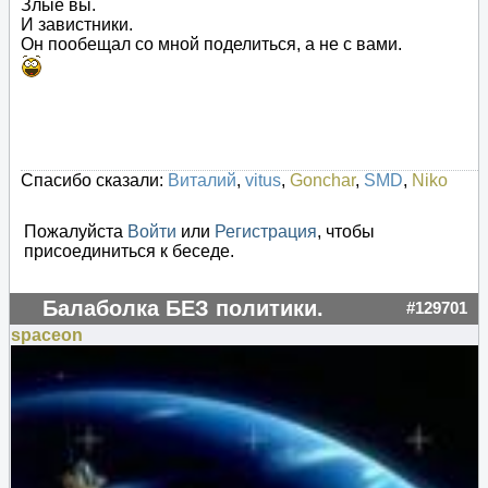
Злые вы.
И завистники.
Он пообещал со мной поделиться, а не с вами.
Спасибо сказали:
Виталий
,
vitus
,
Gonchar
,
SMD
,
Niko
Пожалуйста
Войти
или
Регистрация
, чтобы
присоединиться к беседе.
Балаболка БЕЗ политики.
#129701
spaceon