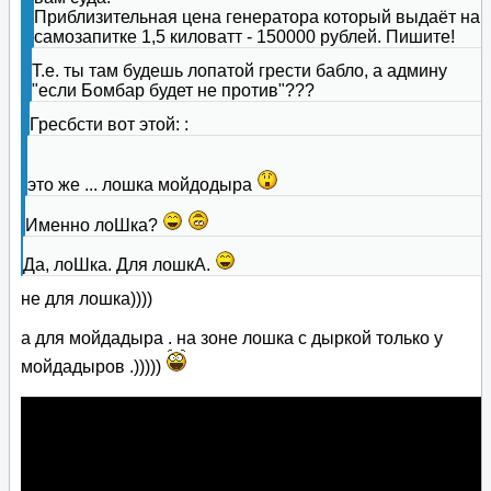
Приблизительная цена генератора который выдаёт на
самозапитке 1,5 киловатт - 150000 рублей. Пишите!
Т.е. ты там будешь лопатой грести бабло, а админу
"если Бомбар будет не против"???
Гресбсти вот этой: :
это же ... лошка мойдодыра
Именно лоШка?
Да, лоШка. Для лошкА.
не для лошка))))
а для мойдадыра . на зоне лошка с дыркой только у
мойдадыров .)))))