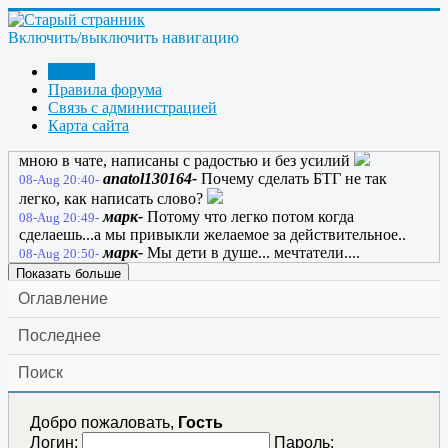
anatol130164-
Причем тайно
08-Aug 18:26-
anatol130164-
Это уже чисто конкуренция
08-Aug 18:27-
Включить/выключить навигацию
Кашпировскому, я это по телевизору видел!
марк-
Вот же как... а как все заманчиво
08-Aug 18:28-
Форум
начиналось....
Правила форума
ulibnusjka-
То, что вы делаете с радостью,
08-Aug 19:14-
Связь с администрацией
никогда не требует усилий.
Карта сайта
anatol130164-
Все слова, что были написаны
08-Aug 20:39-
мною в чате, написаны с радостью и без усилий
anatol130164-
Почему сделать БТГ не так
08-Aug 20:40-
легко, как написать слово?
марк-
Потому что легко потом когда
08-Aug 20:49-
сделаешь...а мы привыкли желаемое за действительное..
марк-
Мы дети в душе... мечтатели....
08-Aug 20:50-
Показать больше
Оглавление
Последнее
Поиск
Добро пожаловать,
Гость
Логин:
Пароль: