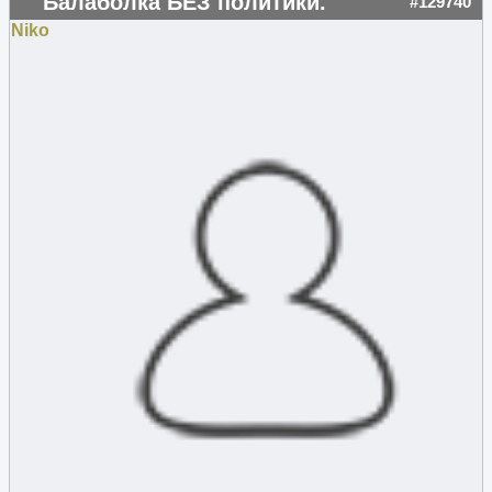
Балаболка БЕЗ политики.
#129740
Niko