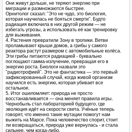
Они живут дольше, не теряют энергию при
миграции и размножаются быстрее.
Орнитолог сказал: "Это не чудо, это биология,
которая научилась не бояться смерти". Будто
радиация включила в них другой режим — не
избегать угрозы, а использовать её как тренировку
для выживания.
4. Растения превратили Зону в тропики. Ветви
проламывают крыши домов, а грибы у самого
реактора растут размером с автомобильные колёса.
Эти грибы питаются радиацией - буквально
поглощают гамма-излучение, превращая его в
энергию роста. Биологи назвали это
"радиотрофией". Это не фантастика — это первый
зафиксированный случай, когда живой организм
научился есть энергию, которая убивает все
остальное.
5. Итог ошеломляет: природа не просто
восстанавливается — она меняет правила игры.
Чернобыль стал лабораторией будущего, где
эволюция идёт на скорости света. Учёные теперь
говорят, что именно такие мутации помогут нам
выжить на Марсе. Пока человечество спорит, стоит
ли возвращаться, природа уже вернулась - и стала
сильнее, чем когда-либо.