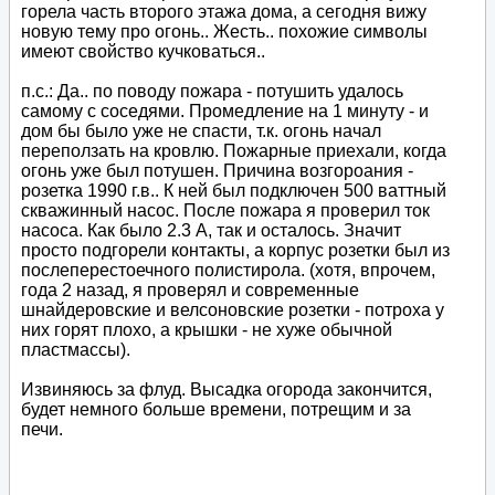
горела часть второго этажа дома, а сегодня вижу
новую тему про огонь.. Жесть.. похожие символы
имеют свойство кучковаться..
п.с.: Да.. по поводу пожара - потушить удалось
самому с соседями. Промедление на 1 минуту - и
дом бы было уже не спасти, т.к. огонь начал
переползать на кровлю. Пожарные приехали, когда
огонь уже был потушен. Причина возгороания -
розетка 1990 г.в.. К ней был подключен 500 ваттный
скважинный насос. После пожара я проверил ток
насоса. Как было 2.3 А, так и осталось. Значит
просто подгорели контакты, а корпус розетки был из
послеперестоечного полистирола. (хотя, впрочем,
года 2 назад, я проверял и современные
шнайдеровские и велсоновские розетки - потроха у
них горят плохо, а крышки - не хуже обычной
пластмассы).
Извиняюсь за флуд. Высадка огорода закончится,
будет немного больше времени, потрещим и за
печи.