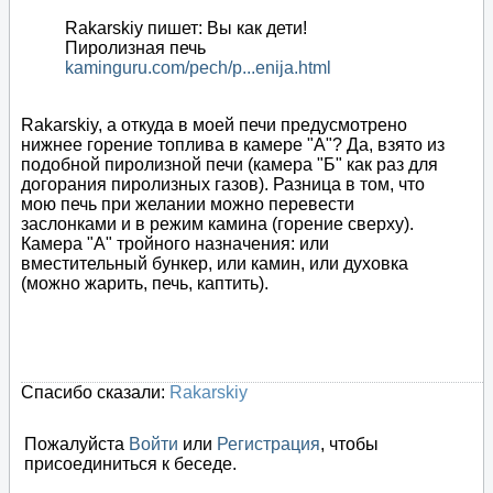
Rakarskiy пишет: Вы как дети!
Пиролизная печь
kaminguru.com/pech/p...enija.html
Rakarskiy, а откуда в моей печи предусмотрено
нижнее горение топлива в камере "А"? Да, взято из
подобной пиролизной печи (камера "Б" как раз для
догорания пиролизных газов). Разница в том, что
мою печь при желании можно перевести
заслонками и в режим камина (горение сверху).
Камера "А" тройного назначения: или
вместительный бункер, или камин, или духовка
(можно жарить, печь, каптить).
Спасибо сказали:
Rakarskiy
Пожалуйста
Войти
или
Регистрация
, чтобы
присоединиться к беседе.