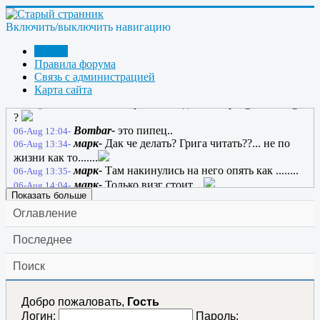
anatol130164-
А, ну тогда ладно... Этот сайт
05-Aug 20:41-
будет жить вечно
Включить/выключить навигацию
anatol130164-
Жил себе один сайт, и звали его
05-Aug 20:44-
- Странник-2; и жил он вечно
Форум
марк-
05-Aug 21:06-
Правила форума
марк-
добро в хату...
Связь с администрацией
06-Aug 05:30-
Карта сайта
марк-
Хто смотрящий в хате?...
06-Aug 08:43-
ГРАНИТ-
Срача не надоело Марк @Стивен@
06-Aug 10:50-
?
Bombar-
это пипец..
06-Aug 12:04-
марк-
Дак че делать? Грига читать??... не по
06-Aug 13:34-
жизни как то.......
марк-
Там накинулись на него опять как ........
06-Aug 13:35-
марк-
Только визг стоит....
06-Aug 14:04-
Показать больше
Оглавление
Последнее
Поиск
Добро пожаловать,
Гость
Логин:
Пароль: