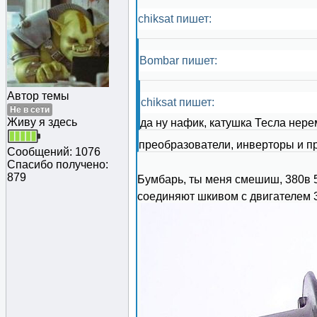
chiksat пишет:
Bombar пишет:
Автор темы
chiksat пишет:
Не в сети
Живу я здесь
да ну нафик, катушка Тесла нер
преобразователи, инверторы и про
Сообщений: 1076
Спасибо получено:
879
Бумбарь, ты меня смешиш, 380в 5
соединяют шкивом с двигателем 3