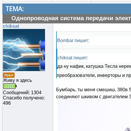
ТЕМА:
Однопроводная система передачи элект
chiksat
Bombar пишет:
chiksat пишет:
да ну нафик, катушка Тесла нер
преобразователи, инверторы и про
Ушел
Живу я здесь
Бумбарь, ты меня смешиш, 380в 50
Сообщений: 1304
соединяют шкивом с двигателем 3
Спасибо получено:
496