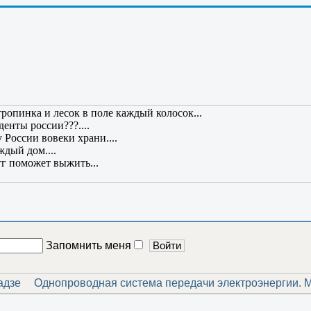
х пор не чего не изменилось.....
вою жизнь!!!....
все знания полезны!
.
ссия в России, то Россия вторглась бы в Россию, чтобы спасти 
озы...все хорошо и все довольны......
ине.....
 тропинка и лесок в поле каждый колосок...
нты россии???....
 России вовеки храни....
ждый дом....
тг поможет выжить...
Запомнить меня
адзе
Однопроводная система передачи электроэнергии. 