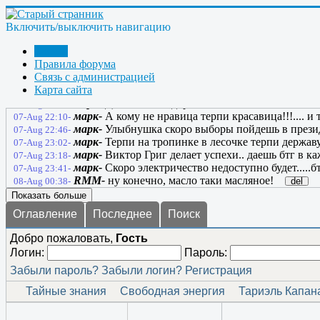
марк-
Жизнь зародилась 4 миллиарда лет назад с те
07-Aug 00:38-
марк-
Все используют заклинания чтоб улучшить с
07-Aug 01:33-
Включить/выключить навигацию
sgur-
Токмо, не у всех они работают. Отсюда - не 
07-Aug 12:47-
марк-
Знания дают выбор...и выбор этот личный..
07-Aug 13:23-
Форум
марк-
А вообще то свет днем на.....не нужен.........
Правила форума
07-Aug 14:29-
Связь с администрацией
ulibnusjka-
Если бы Россия увидела, что творит Ро
07-Aug 21:41-
Карта сайта
марк-
ОХ как ты прав..но пока россия не видит угр
07-Aug 21:52-
марк-
Даже плохие дороги можно объехать по обоч
07-Aug 22:08-
марк-
А кому не нравица терпи красавица!!!.... и
07-Aug 22:10-
марк-
Улыбнушка скоро выборы пойдешь в президе
07-Aug 22:46-
марк-
Терпи на тропинке в лесочке терпи державу
07-Aug 23:02-
марк-
Виктор Григ делает успехи.. даешь бтг в ка
07-Aug 23:18-
марк-
Скоро электричество недоступно будет.....б
07-Aug 23:41-
RMM-
ну конечно, масло таки масляное!
del
08-Aug 00:38-
Показать больше
Оглавление
Последнее
Поиск
Добро пожаловать,
Гость
Логин:
Пароль:
Забыли пароль?
Забыли логин?
Регистрация
Тайные знания
Свободная энергия
Тариэль Капан