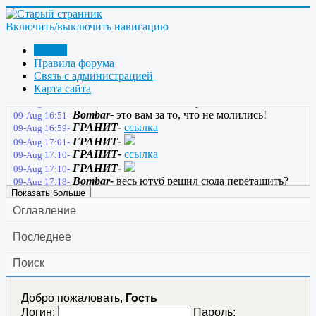
ГРАНИТ-
Ну поехали
ссылка
Фича в том что у
09-Aug 16:17-
него ЕСТЬ а у вас всех его НЕТ!
Включить/выключить навигацию
Bombar-
у него не БТГ есть, а видосик на
09-Aug 16:40-
ютупчике
Форум
Bombar-
у меня то де на ютупе есть БТГ.
Правила форума
09-Aug 16:43-
намного проще. и ни каких резонансов
Связь с администрацией
Карта сайта
ГРАНИТ-
Тунгус КЛАСС-2!
ссылка
09-Aug 16:46-
Bombar-
о боже.. 11 лет прошло..
ссылка
09-Aug 16:46-
Bombar-
это вам за то, что не молились!
09-Aug 16:51-
ГРАНИТ-
ссылка
09-Aug 16:59-
ГРАНИТ-
09-Aug 17:01-
ГРАНИТ-
ссылка
09-Aug 17:10-
ГРАНИТ-
09-Aug 17:10-
Bombar-
весь ютуб решил сюда перетащить?
09-Aug 17:18-
Показать больше
Оглавление
Последнее
Поиск
Добро пожаловать,
Гость
Логин:
Пароль: