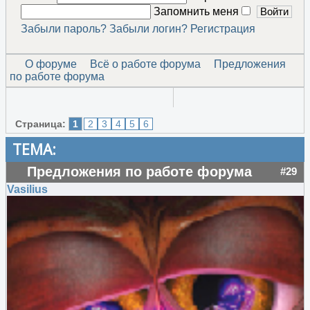
Запомнить меня
Забыли пароль?
Забыли логин?
Регистрация
О форуме
Всё о работе форума
Предложения
по работе форума
Страница:
1
2
3
4
5
6
ТЕМА:
Предложения по работе форума
#29
Vasilius