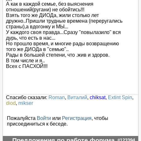
А как в каждой семье, без выяснения
отношений(ругани) не обойтись!!!
Взять того же ДИОДа, жили столько лет
дружно..Пришли трудные времена (переругались
страны),а вдогонку и МЫ...
У каждого своя правда...Сразу "повылазило" вся
дурь, что есть в нас...
Но прошло время, и многие рады возвращению
того же ДИОДа в "семью"..
Рады в большей степени, что .жив и здоров.
В том числе и я..
Всех с ПАСХОЙ!!!
Спасибо сказали:
Roman
,
Виталий
,
chiksat
,
Extint Spin
,
diod
,
mikser
Пожалуйста
Войти
или
Регистрация
, чтобы
присоединиться к беседе.
Предложения по работе форума
#123394