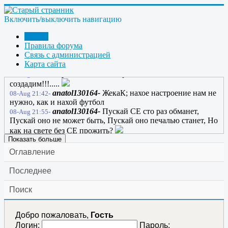
остался; все, что мешает сразу отключил; Бомбара бодрый
голос вдруг раздался, он ток ВЧ с фотонами включил. На
Включить/выключить навигацию
счете раз за рамки чата вышел, на счете два - явился
вольтов ток! Самозапит пока еще не вышел, но стих
Форум
вполне приличный, вот итог!
Правила форума
ЖекаК-
ссылка
Связь с администрацией
08-Aug 21:27-
Карта сайта
марк-
08-Aug 21:29-
марк-
Самозапит через стихи мы
08-Aug 21:30-
создадим!!!.....
anatol130164-
ЖекаК; нахое настроение нам не
08-Aug 21:42-
нужно, как и нахой футбол
anatol130164-
Пускай СЕ сто раз обманет,
08-Aug 21:55-
Пускай оно не может быть, Пускай оно печалью станет, Но
как на свете без CЕ прожить?
Показать больше
Оглавление
Последнее
Поиск
Добро пожаловать,
Гость
Логин:
Пароль: