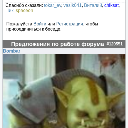
Спасибо сказали:
tokar_ev
,
vasik041
,
Виталий
,
chiksat
,
Ник
,
spaceon
Пожалуйста
Войти
или
Регистрация
, чтобы
присоединиться к беседе.
Предложения по работе форума
#120551
Bombar