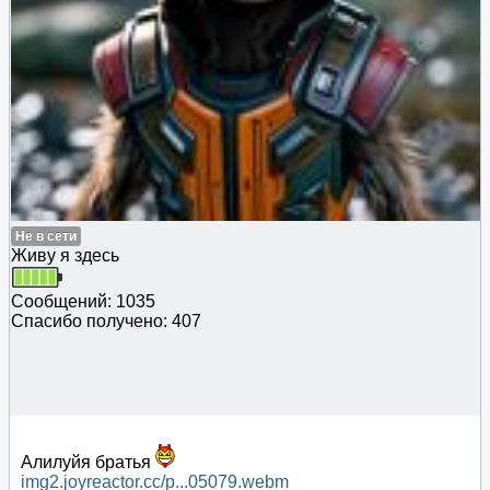
Не в сети
Живу я здесь
Сообщений: 1035
Спасибо получено: 407
Алилуйя братья
img2.joyreactor.cc/p...05079.webm