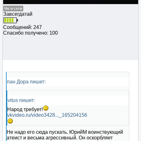
Не в сети
Завсегдатай
Сообщений: 247
Спасибо получено: 100
пан Дора пишет:
vitus пишет:
Народ требует!
vkvideo.ru/video3428..._165204156
Не надо его сюда пускать. ЮрийМ воинствующий
атеист и весьма агрессивный. Он оскорбляет