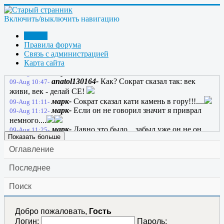
марк-
Самозапит через стихи мы
08-Aug 21:30-
создадим!!!.....
Включить/выключить навигацию
anatol130164-
ЖекаК; нахое настроение нам не
08-Aug 21:42-
нужно, как и нахой футбол
Форум
anatol130164-
Пускай СЕ сто раз обманет,
08-Aug 21:55-
Правила форума
Пускай оно не может быть, Пускай оно печалью станет, Но
Связь с администрацией
как на свете без CЕ прожить?
Карта сайта
марк-
Как?
09-Aug 09:12-
anatol130164-
Как? Сократ сказал так: век
09-Aug 10:47-
живи, век - делай СЕ!
марк-
Сократ сказал кати камень в гору!!!....
09-Aug 11:11-
марк-
Если он не говорил значит я приврал
09-Aug 11:12-
немного....
марк-
Давно это было... забыл уже он не он.....
09-Aug 11:25-
Показать больше
Оглавление
Последнее
Поиск
Добро пожаловать,
Гость
Логин:
Пароль: