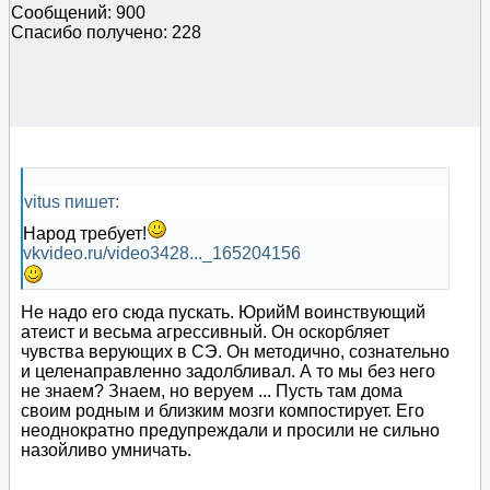
Сообщений: 900
Спасибо получено: 228
vitus пишет:
Народ требует!
vkvideo.ru/video3428..._165204156
Не надо его сюда пускать. ЮрийМ воинствующий
атеист и весьма агрессивный. Он оскорбляет
чувства верующих в СЭ. Он методично, сознательно
и целенаправленно задолбливал. А то мы без него
не знаем? Знаем, но веруем ... Пусть там дома
своим родным и близким мозги компостирует. Его
неоднократно предупреждали и просили не сильно
назойливо умничать.