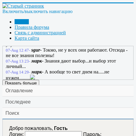
марк-
Вроде работает...пока еще....
06-Aug 23:48-
марк-
У нас не чего нет стабильного кроме
06-Aug 23:50-
маленьких зарплат и повышение цен...
Включить/выключить навигацию
марк-
Ну еще мы все чего то стабильно ждем
07-Aug 00:06-
Форум
хотя опаздывать больше некуда...
Правила форума
марк-
Жизнь зародилась 4 миллиарда лет назад
07-Aug 00:38-
Связь с администрацией
с тех пор не чего не изменилось.....
Карта сайта
марк-
Все используют заклинания чтоб
07-Aug 01:33-
улучшить свою жизнь!!!....
sgur-
Токмо, не у всех они работают. Отсюда -
07-Aug 12:47-
не все знания полезны!
марк-
Знания дают выбор...и выбор этот
07-Aug 13:23-
личный...
марк-
А вообще то свет днем на.....не
07-Aug 14:29-
нужен.........
Показать больше
Оглавление
Последнее
Поиск
Добро пожаловать,
Гость
Логин:
Пароль: