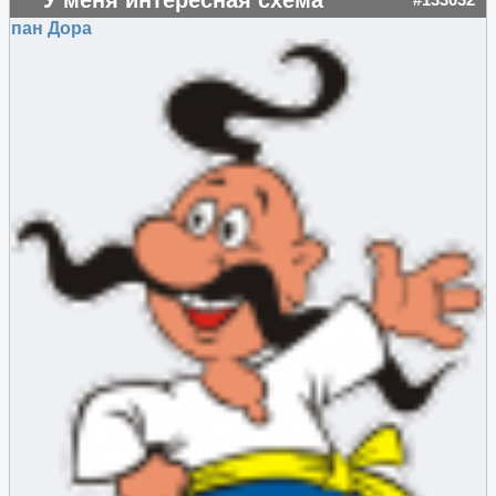
У меня интересная схема
#133032
пан Дора