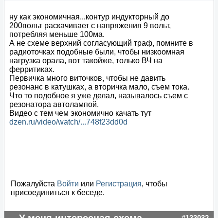
ну как экономичная...контур индукторный до
200вольт раскачивает с напряжения 9 вольт,
потребляя меньше 100ма.
А не схеме верхний согласующий траф, помните в
радиоточках подобные были, чтобы низкоомная
нагрузка орала, вот такойже, только ВЧ на
ферритиках.
Первичка много виточков, чтобы не давить
резонанс в катушках, а вторичка мало, съем тока.
Что то подобное я уже делал, называлось съем с
резонатора автолампой.
Видео с тем чем экономично качать тут
dzen.ru/video/watch/...748f23dd0d
Пожалуйста
Войти
или
Регистрация
, чтобы
присоединиться к беседе.