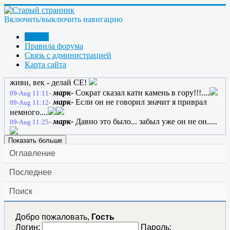
создадим!!!.....
anatol130164-
ЖекаК; нахое настроение нам не
08-Aug 21:42-
Включить/выключить навигацию
нужно, как и нахой футбол
anatol130164-
Пускай СЕ сто раз обманет,
08-Aug 21:55-
Форум
Пускай оно не может быть, Пускай оно печалью станет, Но
Правила форума
как на свете без CЕ прожить?
Связь с администрацией
марк-
Как?
09-Aug 09:12-
Карта сайта
anatol130164-
Как? Сократ сказал так: век
09-Aug 10:47-
живи, век - делай СЕ!
марк-
Сократ сказал кати камень в гору!!!....
09-Aug 11:11-
марк-
Если он не говорил значит я приврал
09-Aug 11:12-
немного....
марк-
Давно это было... забыл уже он не он.....
09-Aug 11:25-
Показать больше
ГРАНИТ-
Источник СЭ и СЕ найден
ссылка
09-Aug 14:54-
Оглавление
Последнее
Поиск
Добро пожаловать,
Гость
Логин:
Пароль: