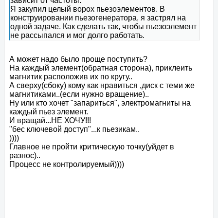
зависит от частоты.
Я закупил целый ворох пьезоэлементов. В
конструировании пьезогенератора, я застрял на
одной задаче. Как сделать так, чтобы пьезоэлемент
не рассыпался и мог долго работать.
А может надо было проще поступить?
На каждый элемент(обратная сторона), приклеить
магнитик расположив их по кругу..
А сверху(сбоку) кому как нравиться ,диск с теми же
магнитиками..(если нужно вращение)..
Ну или кто хочет "запариться", электромагниты на
каждый пьез элемент.
И вращай...НЕ ХОЧУ!!!
"бес ключевой доступ"...к пьезикам..
))))
Главное не пройти критическую точку(уйдет в
разнос)..
Процесс не контролируемый))))