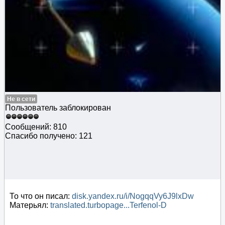
Не в сети
Пользователь заблокирован
Сообщений: 810
Спасибо получено: 121
То что он писал:
disk.yandex.ru/i/NogqqVy6J9lxDw
Матерьял:
translated.turbopage...Terfenol-D