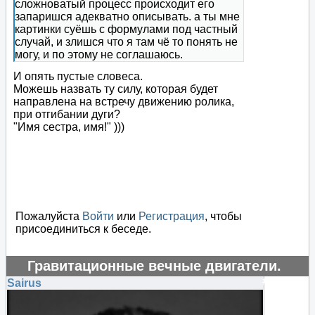
сложноватый процесс происходит его
запаришся адекватно описывать. а ты мне
картинки суёшь с формулами под частный
случай, и злишся что я там чё то понять не
могу, и по этому не соглашаюсь.
И опять пустые словеса.
Можешь назвать ту силу, которая будет
направлена на встречу движению ролика,
при отгибании дуги?
"Имя сестра, имя!" )))
Пожалуйста
Войти
или
Регистрация
, чтобы
присоединиться к беседе.
Гравитационные вечные двигатели.
#124382
Sairus