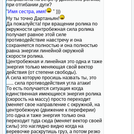
при отгибании дуги?
"
Имя сестра, имя!
" )))
Ну ты точно Дартаньян!
Да пожалуйста! при вращении ролика по
окружности центробежная сила ролика
получает равное этой силе
противодействие навстречу и она
сохраняется полностью и она полностью
равна энергии линейной окружной
скорости ролика.
Центробежная и линейная это одна и таже
энергия только меняющая свой вектор
действия (от степени свободы).
А сила которую просишь назвать ты, это
...... сила противодействия угла атаки!
То есть получается ситуация когда
единственная имеющиеся энергия ролика
(скорость на массу) просто переходит
(меняет свое направление с окружной, на
центробежную (движение к переферии)
это одна и таже энергия только она
переходит туда сюда (меняет вектор своей
силы) это наглядно видно когда на
веревочке раскрутишь груз, а потом резко