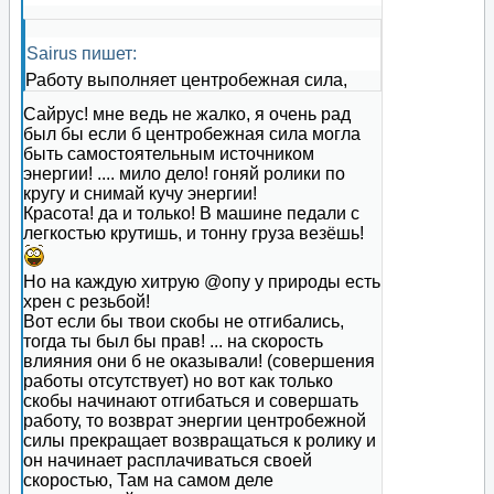
Sairus пишет:
Работу выполняет центробежная сила,
Сайрус! мне ведь не жалко, я очень рад
был бы если б центробежная сила могла
быть самостоятельным источником
энергии! .... мило дело! гоняй ролики по
кругу и снимай кучу энергии!
Красота! да и только! В машине педали с
легкостью крутишь, и тонну груза везёшь!
Но на каждую хитрую @опу у природы есть
хрен с резьбой!
Вот если бы твои скобы не отгибались,
тогда ты был бы прав! ... на скорость
влияния они б не оказывали! (совершения
работы отсутствует) но вот как только
скобы начинают отгибаться и совершать
работу, то возврат энергии центробежной
силы прекращает возвращаться к ролику и
он начинает расплачиваться своей
скоростью, Там на самом деле