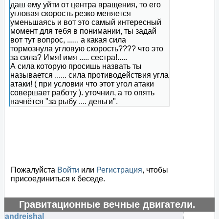
даш ему уйти от центра вращения, то его
угловая скорость резко меняется
уменьшаясь и вот это самый интересный
момент для тебя в понимании, ты задай
вот тут вопрос, ...... а какая сила
тормознула угловую скорость???? что это
за сила? Имя! имя ..... сестра!.....
А сила которую просишь назвать ты
называется ...... сила противодействия угла
атаки! ( при условии что этот угол атаки
совершает работу ). уточнил, а то опять
начнётся "за рыбу .... деньги".
Пожалуйста
Войти
или
Регистрация
, чтобы
присоединиться к беседе.
Гравитационные вечные двигатели.
#124405
andreishal