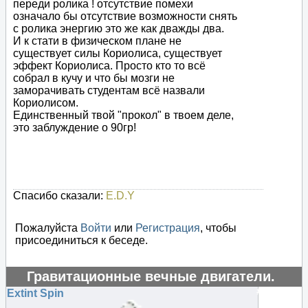
переди ролика ! отсутствие помехи
означало бы отсутствие возможности снять
с ролика энергию это же как дважды два.
И к стати в физическом плане не
существует силы Кориолиса, существует
эффект Кориолиса. Просто кто то всё
собрал в кучу и что бы мозги не
заморачивать студентам всё назвали
Кориолисом.
Единственный твой "прокол" в твоем деле,
это заблуждение о 90гр!
Спасибо сказали:
E.D.Y
Пожалуйста
Войти
или
Регистрация
, чтобы
присоединиться к беседе.
Гравитационные вечные двигатели.
#124421
Extint Spin