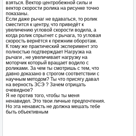
взяться. Вектор центробежной силы и
вектор скорости ролика на рисунке точно
показаны.
Если даже рычаг не вдаваться, то ролик
сместится к центру, что приведёт к
увеличению угловой скорости водила, а
когда ролик спрыгнет с рычага, то угловая
скорость вернётся к прежним оборотам.
К тому же практический эксперимент это
полностью подтверждает Нагрузка на
рычаги , не увеличивает нагрузку на
моторчик который вращает водило с
роликами. За чем ты смотришь с тем, что
давно доказано в строгом соответствии с
научным методом? Ты что присягу давал
на верность ЗСЭ ? Зачем отрицать
очевидное?
Я не против того, чтобы ты меня
ненавидел. Это твои личные предпочтения.
Но эта ненависть не должна мешать тебе
быть объективным