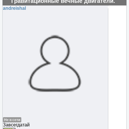
Гравитационные вечные двигатели.
#124414
andreishal
Не в сети
Завсегдатай