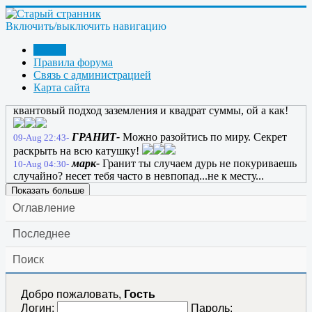
ГРАНИТ-
09-Aug 17:01-
ГРАНИТ-
ссылка
09-Aug 17:10-
Включить/выключить навигацию
ГРАНИТ-
09-Aug 17:10-
Bombar-
весь ютуб решил сюда перетащить?
09-Aug 17:18-
Форум
chiksat-
забань шляпочника да и всё
09-Aug 22:31-
Правила форума
ГРАНИТ-
Тунгус забань чикен-сат (курицца)
09-Aug 22:39-
Связь с администрацией
да и всё!
Карта сайта
ГРАНИТ-
Блин вот и все по Виткоруг Г. :
09-Aug 22:41-
квантовый подход заземления и квадрат суммы, ой а как!
ГРАНИТ-
Можно разойтись по миру. Секрет
09-Aug 22:43-
раскрыть на всю катушку!
марк-
Гранит ты случаем дурь не покуриваешь
10-Aug 04:30-
случайно? несет тебя часто в невпопад...не к месту...
Показать больше
Оглавление
Последнее
Поиск
Добро пожаловать,
Гость
Логин:
Пароль: