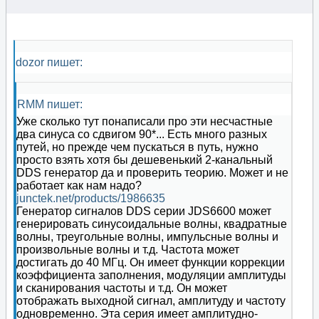
dozor пишет:
RMM пишет:
Уже сколько тут понаписали про эти несчастные
два синуса со сдвигом 90*... Есть много разных
путей, но прежде чем пускаться в путь, нужно
просто взять хотя бы дешевенький 2-канальный
DDS генератор да и проверить теорию. Может и не
работает как нам надо?
junctek.net/products/1986635
Генератор сигналов DDS серии JDS6600 может
генерировать синусоидальные волны, квадратные
волны, треугольные волны, импульсные волны и
произвольные волны и т.д. Частота может
достигать до 40 МГц. Он имеет функции коррекции
коэффициента заполнения, модуляции амплитуды
и сканирования частоты и т.д. Он может
отображать выходной сигнал, амплитуду и частоту
одновременно. Эта серия имеет амплитудно-