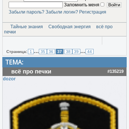
Запомнить меня
Забыли пароль?
Забыли логин?
Регистрация
Тайные знания
Свободная энергия
всё про
печки
...
...
Страница:
1
35
36
37
38
39
44
ТЕМА:
всё про печки
#135219
dozor