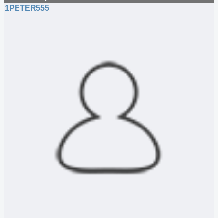
1PETER555