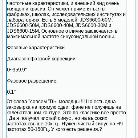
частотные характеристики, и внешний вид очень
изящен и красив. Он может применяться в
фабриках, школах, исследовательских институтах и
лабораториях. Есть 5 моделей: JDS6600-60M,
JDS6600-50M, JDS6600-40M, JDS6600-30M и
JDS6600-15M. Основное отличие заключается в
максимальной частоте синусоидальной волны.
Фазовые характеристики
Диапазон фазовой коррекции
0~359.9°
Фазовое разрешение
0.1°
От слова "совсем "ВЫ молодцы !!! Но есть одна
заковырка на прямую сдвиг фане не получишь на
колебательном контуре. Это по классике все просто
. Да я получал чистый синус , но на высоких
частотах свыше 10кГц . Нужен чистый синус на НЧ
частотах 50-150Гц. У кого есть решения.?
.