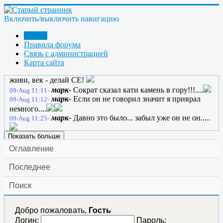
создадим!!!.....
anatol130164-
ЖекаК; нахое настроение нам не
08-Aug 21:42-
Включить/выключить навигацию
нужно, как и нахой футбол
anatol130164-
Пускай СЕ сто раз обманет,
08-Aug 21:55-
Форум
Пускай оно не может быть, Пускай оно печалью станет, Но
Правила форума
как на свете без CЕ прожить?
Связь с администрацией
марк-
Как?
09-Aug 09:12-
Карта сайта
anatol130164-
Как? Сократ сказал так: век
09-Aug 10:47-
живи, век - делай СЕ!
марк-
Сократ сказал кати камень в гору!!!....
09-Aug 11:11-
марк-
Если он не говорил значит я приврал
09-Aug 11:12-
немного....
марк-
Давно это было... забыл уже он не он.....
09-Aug 11:25-
Показать больше
Оглавление
Последнее
Поиск
Добро пожаловать,
Гость
Логин:
Пароль: