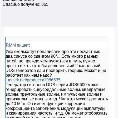
Спасибо получено: 365
RMM пишет:
Уже сколько тут понаписали про эти несчастные
два синуса со сдвигом 90*... Есть много разных
путей, но прежде чем пускаться в путь, нужно
просто взять хотя бы дешевенький 2-канальный
DDS генератор да и проверить теорию. Может и не
работает как нам надо?
junctek.net/products/1986635
Генератор сигналов DDS серии JDS6600 может
генерировать синусоидальные волны, квадратные
волны, треугольные волны, импульсные волны и
произвольные волны и т.д. Частота может достигать
до 40 МГц. Он имеет функции коррекции
коэффициента заполнения, модуляции амплитуды
и сканирования частоты и т.д. Он может отображать
выходной сигнал, амплитуду и частоту