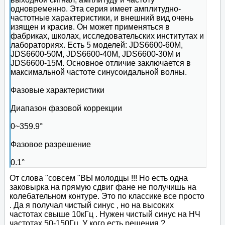
одновременно. Эта серия имеет амплитудно-
частотные характеристики, и внешний вид очень
изящен и красив. Он может применяться в
фабриках, школах, исследовательских институтах и
лабораториях. Есть 5 моделей: JDS6600-60M,
JDS6600-50M, JDS6600-40M, JDS6600-30M и
JDS6600-15M. Основное отличие заключается в
максимальной частоте синусоидальной волны.
Фазовые характеристики
Диапазон фазовой коррекции
0~359.9°
Фазовое разрешение
0.1°
От слова "совсем "ВЫ молодцы !!! Но есть одна
заковырка на прямую сдвиг фане не получишь на
колебательном контуре. Это по классике все просто
. Да я получал чистый синус , но на высоких
частотах свыше 10кГц . Нужен чистый синус на НЧ
частотах 50-150Гц. У кого есть решения.?