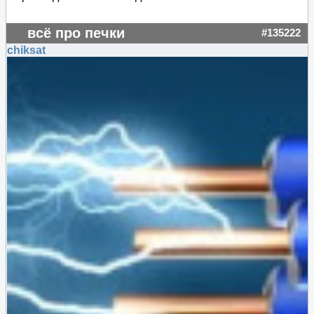
всё про печки
#135222
chiksat