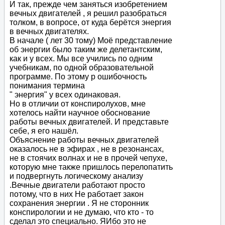
И так, прежде чем заняться изобретением
вечных двигателей , я решил разобраться
толком, в вопросе, от куда берётся энергия
в вечных двигателях.
В начале ( лет 30 тому) Моё представление
об энергии было таким же делетантским,
как и у всех. Мы все учились по одним
учебникам, по одной образовательной
программе. По этому р ошибочность
понимания термина
" энергия" у всех одинаковая.
Но в отличии от конспиролухов, мне
хотелось найти научное обоснование
работы вечных двигателей. И представьте
себе, я его нашёл.
Объяснение работы вечных двигателей
оказалось не в эфирах , не в резонансах,
не в стоячих волнах и не в прочей чепухе,
которую мне также пришлось перелопатить
и подвергнуть логическому анализу
.Вечные двигатели работают просто
потому, что в них Не работает закон
сохранения энергии . Я не сторонник
конспирологии и не думаю, что кто - то
сделал это специально. ЯИбо это не