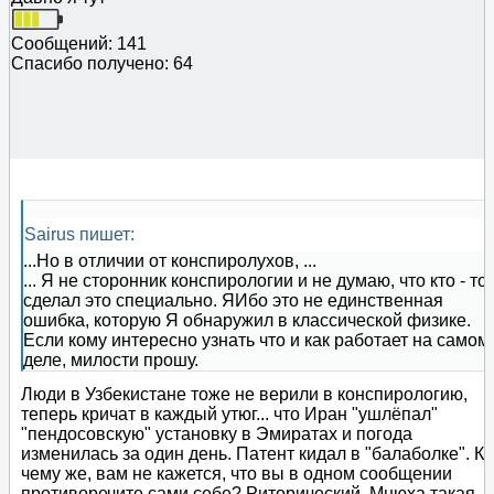
Сообщений: 141
Спасибо получено: 64
Sairus пишет:
...Но в отличии от конспиролухов, ...
... Я не сторонник конспирологии и не думаю, что кто - то
сделал это специально. ЯИбо это не единственная
ошибка, которую Я обнаружил в классической физике.
Если кому интересно узнать что и как работает на самом
деле, милости прошу.
Люди в Узбекистане тоже не верили в конспирологию,
теперь кричат в каждый утюг... что Иран "ушлёпал"
"пендосовскую" установку в Эмиратах и погода
изменилась за один день. Патент кидал в "балаболке". К
чему же, вам не кажется, что вы в одном сообщении
противоречите сами себе? Риторический. Мнюха такая...