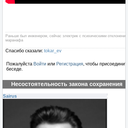
Раньше был инженером, сейчас электрик с психическими отклонения
маранафа
Спасибо сказали:
tokar_ev
Пожалуйста
Войти
или
Регистрация
, чтобы присоединит
беседе.
Несостоятельность закона сохранения
энергии
Sairus
#135237