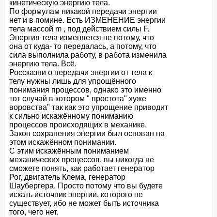
кинетическую энергию тела.
По формулам никакой передачи энергии
нет и в помине. Есть ИЗМЕНЕНИЕ энергии
тела массой m , под действием силы F.
Энергия тела изменяется не потому, что
она от куда- то передалась, а потому, что
сила выполнила работу, в работа изменила
энергию тела. Всё.
Россказни о передачи энергии от тела к
телу нужны лишь для упрощённого
понимания процессов, однако это именно
тот случай в котором " простота" хуже
воровства" так как это упрощение приводит
к сильно искажённому пониманию
процессов происходящих в механике.
Закон сохранения энергии был основан на
этом искажённом понимании.
С этим искажённым пониманием
механических процессов, вы никогда не
сможете понять, как работает генератор
Рог, двигатель Клема, генератор
Шаубергера. Просто потому что вы будете
искать источник энергии, которого не
существует, ибо не может быть источника
того, чего нет.