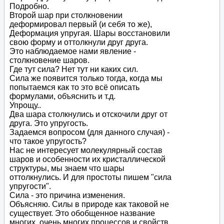
Подробно.
Второй шар при столкновении
деформировал первый (и себя то же),
Деформация упругая. Шары восстановили
свою форму и оттолкнули друг друга.
Это наблюдаемое нами явление -
столкновение шаров.
Где тут сила? Нет тут ни каких сил.
Сила же появится только тогда, когда мы
попытаемся как то это всё описать
формулами, объяснить и т.д.
Упрощу..
Два шара столкнулись и отскочили друг от
друга. Это упругость.
Задаемся вопросом (для данного случая) -
что такое упругость?
Нас не интересует молекулярный состав
шаров и особенности их кристаллической
структуры, мы знаем что шары
оттолкнулись. И для простоты пишем "сила
упругости".
Сила - это причина изменения.
Объясняю. Силы в природе как таковой не
существует. Это обобщенное название
многих, очень многих процессов и свойств.