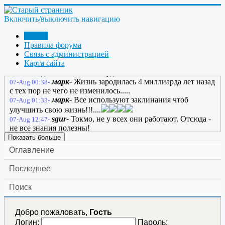
anatol130164-
Не понял, почему этот сайт не
06-Aug 22:48-
будет жить вечно? Где эпиграф?
Включить/выключить навигацию
anatol130164-
Марк? Заклинанье работает?
06-Aug 22:51-
Форум
марк-
Вроде работает...пока еще....
06-Aug 23:48-
Правила форума
марк-
У нас не чего нет стабильного кроме
06-Aug 23:50-
Связь с администрацией
маленьких зарплат и повышение цен...
Карта сайта
марк-
Ну еще мы все чего то стабильно ждем
07-Aug 00:06-
хотя опаздывать больше некуда...
марк-
Жизнь зародилась 4 миллиарда лет назад
07-Aug 00:38-
с тех пор не чего не изменилось.....
марк-
Все используют заклинания чтоб
07-Aug 01:33-
улучшить свою жизнь!!!....
sgur-
Токмо, не у всех они работают. Отсюда -
07-Aug 12:47-
не все знания полезны!
Показать больше
Оглавление
Последнее
Поиск
Добро пожаловать,
Гость
Логин:
Пароль: