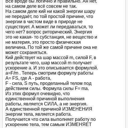
Всё вроде бы логично и правильно. Ан нет,
на самом деле всё совсем не так.
На самом деле кий ни какой энергии шару
не передаёт, по той простой причине, что
энергии в чистом виде в природе не
существует. А может ли передаваться, то
чего нет? вопрос риторический. Энергия
это не какая- то субстанция, не вещество и
не материя, это просто физическая
величина. По той же самой причине она не
может сохраняться.
Кий действует на шар массой m, силой F, в
результате чего, шар массой m получает
ускорение а. И это описывается формулой.
а=F/m . Теперь смотрим формулу работы
А= FS, где А - работа,
F - сила, S путь, проделанный телом под
действием силы. Формула силы F= ma.
Из этих формул очевидно, что
единственной причиной выполнения
работы, является СИЛА, а не энергия.
А единственной причиной ИЗМЕНЕНИЯ
энергии тела, является работа.
Получается что сила выполняет работу по
ускорению тела, тем самым ИЗМЕНЯЕТ