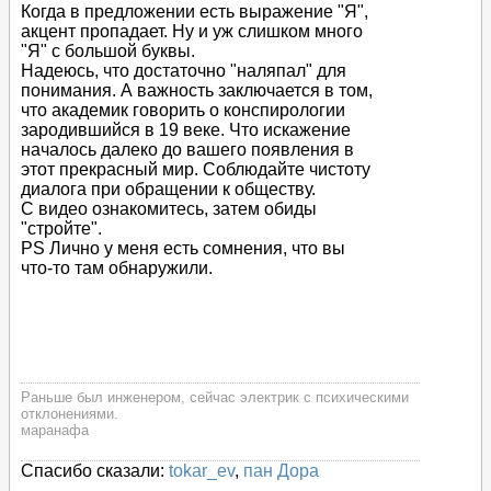
Когда в предложении есть выражение "Я",
акцент пропадает. Ну и уж слишком много
"Я" с большой буквы.
Надеюсь, что достаточно "наляпал" для
понимания. А важность заключается в том,
что академик говорить о конспирологии
зародившийся в 19 веке. Что искажение
началось далеко до вашего появления в
этот прекрасный мир. Соблюдайте чистоту
диалога при обращении к обществу.
С видео ознакомитесь, затем обиды
"стройте".
PS Лично у меня есть сомнения, что вы
что-то там обнаружили.
Раньше был инженером, сейчас электрик с психическими
отклонениями.
маранафа
Спасибо сказали:
tokar_ev
,
пан Дора