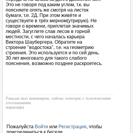
Это не говоря под каким углом, т.к. вы
поясняете опять же смотря на листок
бумаги, т.е. 2Д. При этом живёте и
существуете в трёх мерном(утрирую). Не
говоря о времени, приплетая значимых
людей. Загуглите слав лесов в горной
местности, с чего началась карьера
Виктора Шаубергера. Обратите на
строение "водостока", т.е. на геометрию
строения. Это используется и по сей день.
30 лет многовато для такого слабого
пояснения, возможно позднее раскроетесь.
Раньше был инженером, сейчас электрик с психическими
отклонениями.
маранафа
Пожалуйста
Войти
или
Регистрация
, чтобы
присоединиться к беседе.