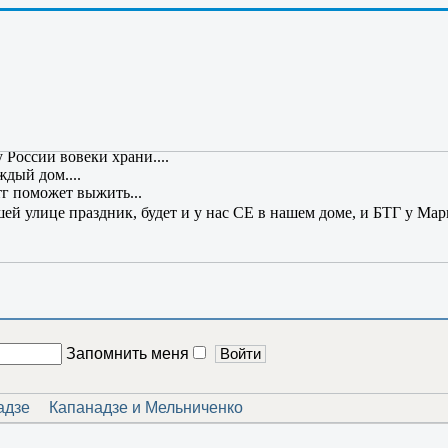
все знания полезны!
.
ссия в России, то Россия вторглась бы в Россию, чтобы спасти 
озы...все хорошо и все довольны......
ине.....
 тропинка и лесок в поле каждый колосок...
нты россии???....
 России вовеки храни....
ждый дом....
тг поможет выжить...
шей улице праздник, будет и у нас СЕ в нашем доме, и БТГ у Мар
Запомнить меня
адзе
Капанадзе и Мельниченко