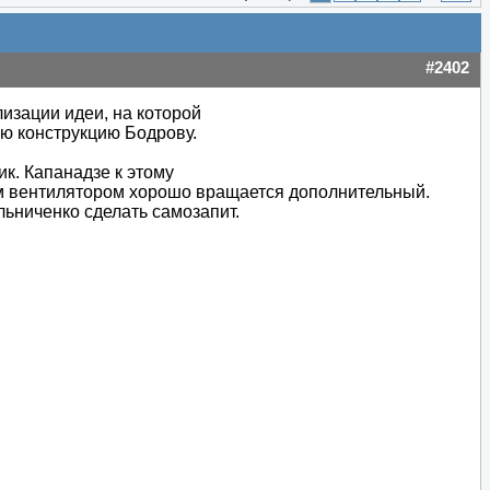
#2402
изации идеи, на которой
ою конструкцию Бодрову.
ик. Капанадзе к этому
ым вентилятором хорошо вращается дополнительный.
льниченко сделать самозапит.