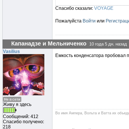
Спасибо сказали:
VOYAGE
Пожалуйста
Войти
или
Регистрац
Капанадзе и Мельниченко
10 года 5 дн. назад
Vasilius
Емкость конденсатора пробовал 
Не в сети
Живу я здесь
Во имя Ампера, Вольта и Ватта их объеди
Сообщений: 412
Спасибо получено:
218