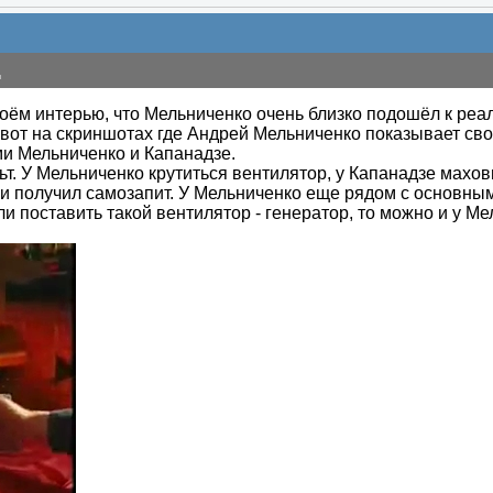
д
оём интерью, что Мельниченко очень близко подошёл к реал
а вот на скриншотах где Андрей Мельниченко показывает св
и Мельниченко и Капанадзе.
ьт. У Мельниченко крутиться вентилятор, у Капанадзе махов
 и получил самозапит. У Мельниченко еще рядом с основн
и поставить такой вентилятор - генератор, то можно и у Ме