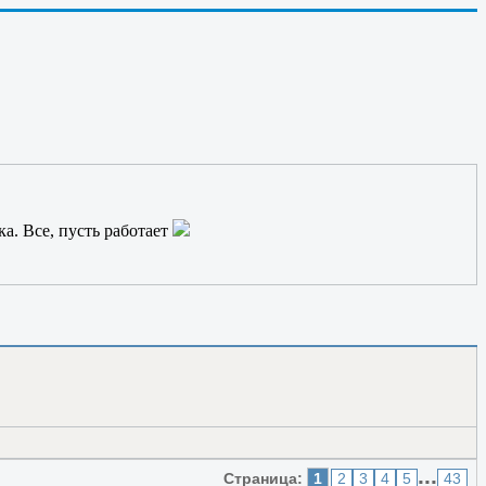
Россию от России.
ка. Все, пусть работает
...
Страница:
1
2
3
4
5
43