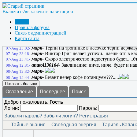
sgur-
Токмо, не у всех они работают. Отсюда - не 
07-Aug 12:47-
марк-
Знания дают выбор...и выбор этот личный..
07-Aug 13:23-
Включить/выключить навигацию
марк-
А вообще то свет днем на.....не нужен.........
07-Aug 14:29-
ulibnusjka-
Если бы Россия увидела, что творит Ро
07-Aug 21:41-
Форум
марк-
ОХ как ты прав..но пока россия не видит угр
07-Aug 21:52-
Правила форума
марк-
Даже плохие дороги можно объехать по обоч
07-Aug 22:08-
Связь с администрацией
марк-
А кому не нравица терпи красавица!!!.... и
07-Aug 22:10-
Карта сайта
марк-
Улыбнушка скоро выборы пойдешь в президе
07-Aug 22:46-
марк-
Терпи на тропинке в лесочке терпи державу
07-Aug 23:02-
марк-
Виктор Григ делает успехи.. даешь бтг в ка
07-Aug 23:18-
марк-
Скоро электричество недоступно будет.....б
07-Aug 23:41-
anatol130164-
Заклинание: ниче, ниче, будет и на
08-Aug 12:31-
марк-
08-Aug 12:32-
марк-
Безант вечер кофе потанцуем???.....
08-Aug 15:44-
Показать больше
Оглавление
Последнее
Поиск
Добро пожаловать,
Гость
Логин:
Пароль:
Забыли пароль?
Забыли логин?
Регистрация
Тайные знания
Свободная энергия
Тариэль Капан