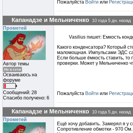
Пожалуйста
Войти
или
Регистрац
Капанадзе и Мельниченко
10 года 5 дн. назад
Прометей
Vasilius пишет: Емкость ко
Какого конденсатора? Который ст
маломощная. Импульсами ЭДС сам
Если больше ёмкость ставить, то 
проверки. Может у Мельниченко ч
Автор темы
Не в сети
Осваиваюсь на
форуме
Сообщений: 28
Пожалуйста
Войти
или
Регистрац
Спасибо получено: 6
Капанадзе и Мельниченко
10 года 5 дн. назад
Прометей
Ещё хочу добавить. Замерял я у 
Сопротивление обмотки - 970 Ом. 