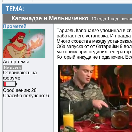
ТЕМА:
Капанадзе и Мельниченко
10 года 1 нед. наза
Прометей
Тариэль Капанадзе упоминал в св
работает его установка. И правд
Много сходства между установкам
Оба запускают от батарейки 9 вол
маховику присоединил генератор
Который никуда не подключен. Есл
Автор темы
Не в сети
Осваиваюсь на
форуме
Сообщений: 28
Спасибо получено: 6