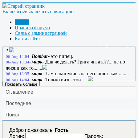
anatol130164-
А, ну тогда ладно... Этот сайт
05-Aug 20:41-
будет жить вечно
Включить/выключить навигацию
anatol130164-
Жил себе один сайт, и звали его
05-Aug 20:44-
- Странник-2; и жил он вечно
Форум
марк-
05-Aug 21:06-
Правила форума
марк-
добро в хату...
Связь с администрацией
06-Aug 05:30-
Карта сайта
марк-
Хто смотрящий в хате?...
06-Aug 08:43-
ГРАНИТ-
Срача не надоело Марк @Стивен@
06-Aug 10:50-
?
Bombar-
это пипец..
06-Aug 12:04-
марк-
Дак че делать? Грига читать??... не по
06-Aug 13:34-
жизни как то.......
марк-
Там накинулись на него опять как ........
06-Aug 13:35-
марк-
Только визг стоит....
06-Aug 14:04-
Показать больше
Оглавление
Последнее
Поиск
Добро пожаловать,
Гость
Логин:
Пароль: