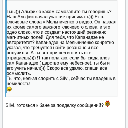
Гыы))) Альфик о каком самозапите ты говоришь?
Наш Альфик начал участие принимать))) Есть
ключевые слова у Мельниченко в видео. Он назвал
их кроме самого важного ключевого слова, и это
одно слово, что и создает настоящий резананс
магнитных полей. Для тебя, что Капанадзе не
авторитетет? Капанадзе на Мельниченко конретно
указал, что требуется найти резананс и все
получится. А ты вот пришел и опять все
отрицаешь)))) Я так полагаю, если бы сюда влез
сам Капанадзе ( царство ему небесное), ты бы и
его учить начал)))) Скоро все удалю, спеши все
осмыслить.
Ты что, нельзя спорить с Silvi, сейчас ты впадёшь в
немилость!
Silvi, готовься к бане за подделку сообщений?