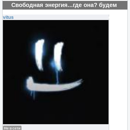
Свободная энергия...где она? будем
искать..
vitus
#125917
Не в сети