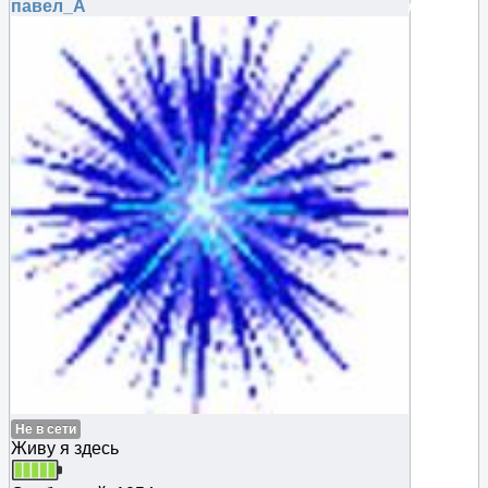
павел_А
#123011
Не в сети
Живу я здесь