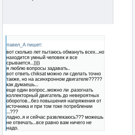
павел_А пишет:
вот сколько лет пытаюсь обмануть всех...но
находится умный человек и все
срывается...))))
я люблю вопросы задавать..
вот ответь chiksat можно ли сделать точно
также, но на асинхронном двигателе?????
как думаешь...
еще один вопрос..можно ли .разогнать
коллекторный двигатель до невероятных
оборотов...без повышения напряжения от
источника и при том токе потреблении
...???
ладно..я и сейчас развлекаюсь??? можешь
не отвечать...все равно вам ничего не
надо.