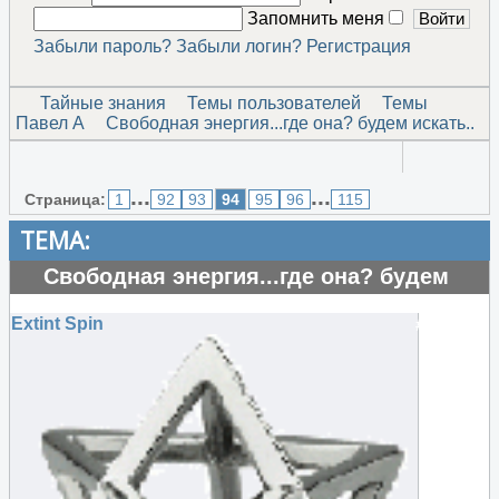
Запомнить меня
Забыли пароль?
Забыли логин?
Регистрация
Тайные знания
Темы пользователей
Темы
Павел А
Свободная энергия...где она? будем искать..
...
...
Страница:
1
92
93
94
95
96
115
ТЕМА:
Свободная энергия...где она? будем
искать..
Extint Spin
#122832