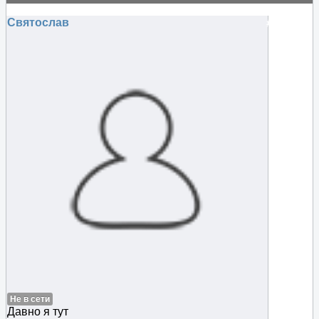
искать..
Святослав
#125911
Не в сети
Давно я тут