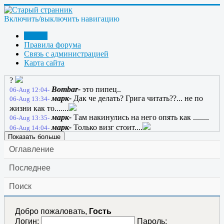
anatol130164-
А, ну тогда ладно... Этот сайт
05-Aug 20:41-
будет жить вечно
Включить/выключить навигацию
anatol130164-
Жил себе один сайт, и звали его
05-Aug 20:44-
- Странник-2; и жил он вечно
Форум
марк-
05-Aug 21:06-
Правила форума
марк-
добро в хату...
06-Aug 05:30-
Связь с администрацией
марк-
Хто смотрящий в хате?...
06-Aug 08:43-
Карта сайта
ГРАНИТ-
Срача не надоело Марк @Стивен@
06-Aug 10:50-
?
Bombar-
это пипец..
06-Aug 12:04-
марк-
Дак че делать? Грига читать??... не по
06-Aug 13:34-
жизни как то.......
марк-
Там накинулись на него опять как ........
06-Aug 13:35-
марк-
Только визг стоит....
06-Aug 14:04-
Показать больше
Оглавление
Последнее
Поиск
Добро пожаловать,
Гость
Логин:
Пароль: