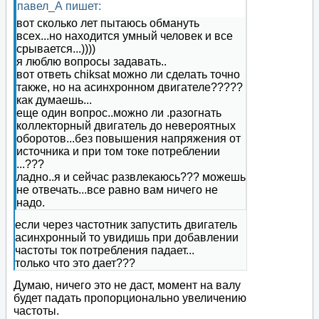
павел_А пишет:
вот сколько лет пытаюсь обмануть
всех...но находится умный человек и все
срывается...))))
я люблю вопросы задавать..
вот ответь chiksat можно ли сделать точно
также, но на асинхронном двигателе?????
как думаешь...
еще один вопрос..можно ли .разогнать
коллекторный двигатель до невероятных
оборотов...без повышения напряжения от
источника и при том токе потреблении
...???
ладно..я и сейчас развлекаюсь??? можешь
не отвечать...все равно вам ничего не
надо.
если через частотник запустить двигатель
асинхронный то увидишь при добавлении
частоты ток потребления падает...
только что это дает???
Думаю, ничего это не даст, момент на валу
будет падать пропорционально увеличению
частоты.