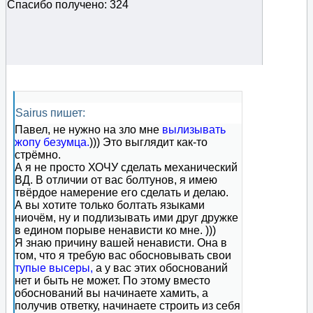
Спасибо получено: 324
Sairus пишет:
Павел, не нужно на зло мне
вылизывать
жопу безумца.
))) Это выглядит как-то
стрёмно.
А я не просто ХОЧУ сделать механический
ВД. В отличии от вас болтунов, я имею
твёрдое намерение его сделать и делаю.
А вы хотите только болтать языками
ниочём, ну и подлизывать ими друг дружке
в едином порыве ненависти ко мне. )))
Я знаю причину вашей ненависти. Она в
том, что я требую вас обосновывать свои
тупые высеры,
а у вас этих обоснований
нет и быть не может. По этому вместо
обоснований вы начинаете хамить, а
получив ответку, начинаете строить из себя