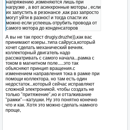
напряжению ,изменяются лишь при
нагрузке , а вот асинхронные моторы , если
их запустить в резонансе ,как раз запросто
могут уйти в разнос! и тогда спасти их
можно если успеешь отрубить провода от
самого мотора до конденсаторов
А вы не так прост drugiy.druzhe)),как вас
принимают юзеры..типа сайруса,который
хочет сделать механический вечняк.
коллекторный двигатель надо
рассматривать с самого начала...рамка с
током в магнитном поле.....это так
объясняют принцип вращения.с
изменением направления тока в рамке при
помощи коллектора. но там есть один
недостаток...который сейчас исправляют
сложной электроникой. чтобы создать не
только "притяжение",но и отталкивание
"рамки"---катушки. Ну это понятно конечно
что и как. Хотя это можно сделать намного
проще,