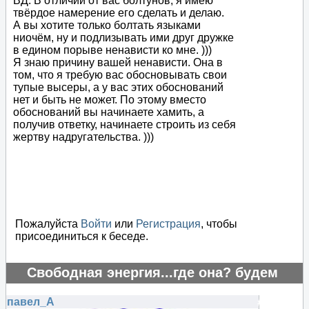
ВД. В отличии от вас болтунов, я имею
твёрдое намерение его сделать и делаю.
А вы хотите только болтать языками
ниочём, ну и подлизывать ими друг дружке
в едином порыве ненависти ко мне. )))
Я знаю причину вашей ненависти. Она в
том, что я требую вас обосновывать свои
тупые высеры, а у вас этих обоснований
нет и быть не может. По этому вместо
обоснований вы начинаете хамить, а
получив ответку, начинаете строить из себя
жертву надругательства. )))
Пожалуйста
Войти
или
Регистрация
, чтобы
присоединиться к беседе.
Свободная энергия...где она? будем
искать..
павел_А
#125645