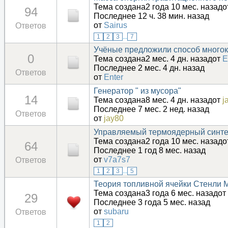
Тема создана2 года 10 мес. назад
94
Последнее 12 ч. 38 мин. назад
от
Sairus
Ответов
1
2
3
...
7
Учёные предложили способ многок
0
Тема создана2 мес. 4 дн. назадот
E
Последнее 2 мес. 4 дн. назад
Ответов
от
Enter
Генератор " из мусора"
14
Тема создана8 мес. 4 дн. назадот
j
Последнее 7 мес. 2 нед. назад
Ответов
от
jay80
Управляемый термоядерный синте
Тема создана2 года 10 мес. назад
64
Последнее 1 год 8 мес. назад
от
v7a7s7
Ответов
1
2
3
...
5
Теория топливной ячейки Стенли М
Тема создана3 года 6 мес. назадот
29
Последнее 3 года 5 мес. назад
от
subaru
Ответов
1
2