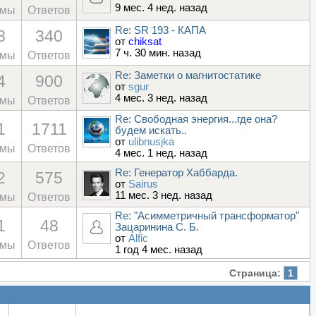
9 мес. 4 нед. назад
емы
Ответов
Re: SR 193 - КАПА
8
340
от
chiksat
7 ч. 30 мин. назад
емы
Ответов
Re: Заметки о магнитостатике
4
900
от
sgur
4 мес. 3 нед. назад
емы
Ответов
Re: Свободная энергия...где она?
1
1711
будем искать..
от
ulibnusjka
емы
Ответов
4 мес. 1 нед. назад
Re: Генератор Хаббарда.
2
575
от
Sairus
11 мес. 3 нед. назад
емы
Ответов
Re: "Асимметричный трансформатор"
1
48
Зацаринина С. Б.
от
Alfic
емы
Ответов
1 год 4 мес. назад
Страница:
1