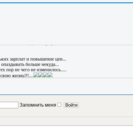
как то.......
то Григ им гутарит так ловко; но, чтобы и мне так писать об СЕ
т жить вечно? Где эпиграф?
ьких зарплат и повышение цен...
 опаздывать больше некуда...
х пор не чего не изменилось.....
вою жизнь!!!....
Запомнить меня