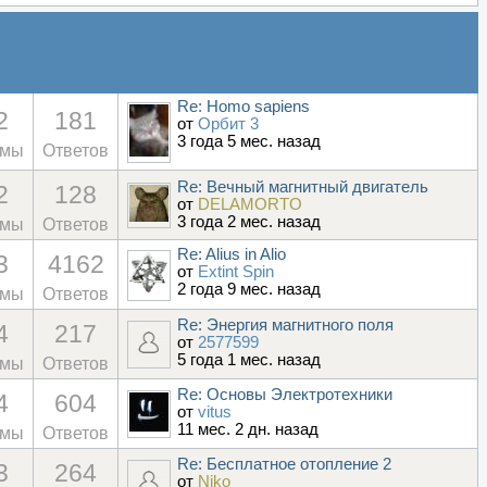
Re: Homo sapiens
2
181
от
Орбит 3
3 года 5 мес. назад
емы
Ответов
Re: Вечный магнитный двигатель
2
128
от
DELAMORTO
3 года 2 мес. назад
емы
Ответов
Re: Alius in Alio
3
4162
от
Extint Spin
2 года 9 мес. назад
емы
Ответов
Re: Энергия магнитного поля
4
217
от
2577599
5 года 1 мес. назад
емы
Ответов
Re: Основы Электротехники
4
604
от
vitus
11 мес. 2 дн. назад
емы
Ответов
Re: Бесплатное отопление 2
3
264
от
Niko