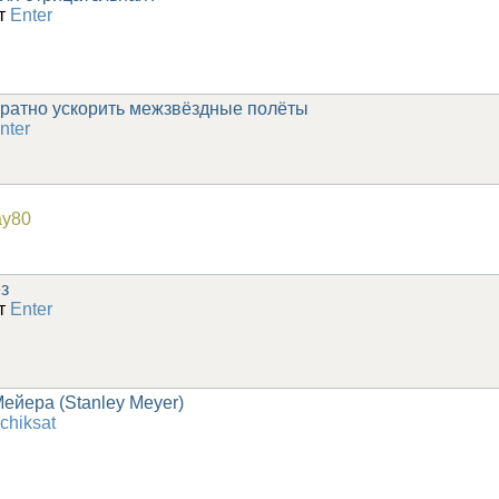
от
Enter
ратно ускорить межзвёздные полёты
nter
ay80
з
от
Enter
ейера (Stanley Meyer)
chiksat