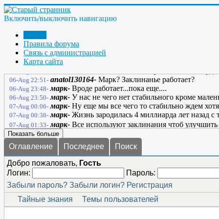
ГРАНИТ-
Срача не надоело Марк @Стивен@ ?
06-Aug 10:50-
Bombar-
это пипец..
06-Aug 12:04-
Включить/выключить навигацию
марк-
Дак че делать? Грига читать??... не по жизни 
06-Aug 13:34-
марк-
Там накинулись на него опять как ........
06-Aug 13:35-
Форум
марк-
Только визг стоит....
06-Aug 14:04-
Правила форума
anatol130164-
Я русский бы выучил только за то, ч
06-Aug 22:46-
Связь с администрацией
нужна тренировка!
Карта сайта
anatol130164-
Не понял, почему этот сайт не буде
06-Aug 22:48-
anatol130164-
Марк? Заклинанье работает?
06-Aug 22:51-
марк-
Вроде работает...пока еще....
06-Aug 23:48-
марк-
У нас не чего нет стабильного кроме мален
06-Aug 23:50-
марк-
Ну еще мы все чего то стабильно ждем хотя
07-Aug 00:06-
марк-
Жизнь зародилась 4 миллиарда лет назад с те
07-Aug 00:38-
марк-
Все используют заклинания чтоб улучшить с
07-Aug 01:33-
Показать больше
Оглавление
Последнее
Поиск
Добро пожаловать,
Гость
Логин:
Пароль:
Забыли пароль?
Забыли логин?
Регистрация
Тайные знания
Темы пользователей