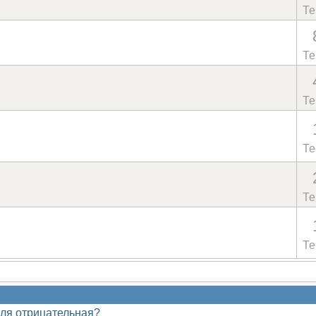
Т
Т
Т
Т
Т
Т
оля отрицательная?