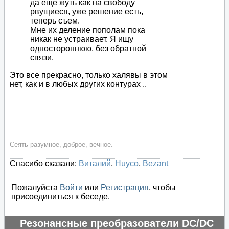
да еще жуть как на свободу
рвущиеся, уже решение есть,
теперь съем.
Мне их деление пополам пока
никак не устраивает. Я ищу
одностороннюю, без обратной
связи.
Это все прекрасно, только халявы в этом
нет, как и в любых других контурах ..
Сеять разумное, доброе, вечное.
Спасибо сказали:
Виталий
,
Huyco
,
Bezant
Пожалуйста
Войти
или
Регистрация
, чтобы
присоединиться к беседе.
Резонансные преобразователи DC/DC