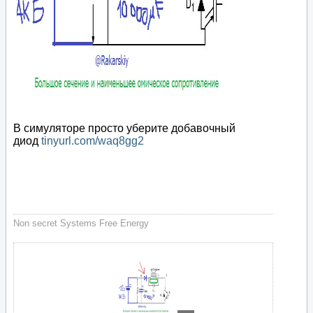
В симуляторе просто уберите добавочный
диод
tinyurl.com/waq8gg2
Non secret Systems Free Energy