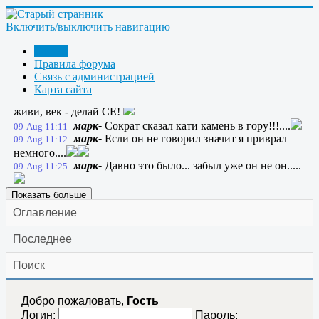
создадим!!!.....
anatol130164-
ЖекаК; нахое настроение нам не
08-Aug 21:42-
Включить/выключить навигацию
нужно, как и нахой футбол
anatol130164-
Пускай СЕ сто раз обманет,
08-Aug 21:55-
Форум
Пускай оно не может быть, Пускай оно печалью станет, Но
Правила форума
как на свете без CЕ прожить?
Связь с администрацией
марк-
Как?
09-Aug 09:12-
Карта сайта
anatol130164-
Как? Сократ сказал так: век
09-Aug 10:47-
живи, век - делай СЕ!
марк-
Сократ сказал кати камень в гору!!!....
09-Aug 11:11-
марк-
Если он не говорил значит я приврал
09-Aug 11:12-
немного....
марк-
Давно это было... забыл уже он не он.....
09-Aug 11:25-
Показать больше
Оглавление
Последнее
Поиск
Добро пожаловать,
Гость
Логин:
Пароль: