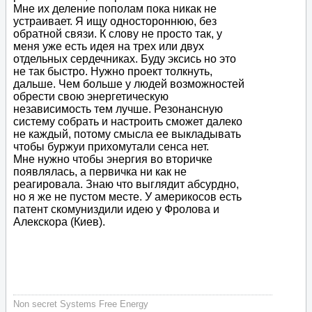
Мне их деление пополам пока никак не
устраивает. Я ищу одностороннюю, без
обратной связи. К слову не просто так, у
меня уже есть идея на трех или двух
отдельных сердечниках. Буду эксись но это
не так быстро. Нужно проект толкнуть,
дальше. Чем больше у людей возможностей
обрести свою энергетическую
независимость тем лучше. Резонансную
систему собрать и настроить сможет далеко
не каждый, потому смысла ее выкладывать
чтобы буржуи прихомутали сенса нет.
Мне нужно чтобы энергия во вторичке
появлялась, а первичка ни как не
реагировала. Знаю что выглядит абсурдно,
но я же не пустом месте. У америкосов есть
патент скомуниздили идею у Фролова и
Алекскора (Киев).
Non secret Systems Free Energy