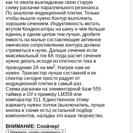
как то ожила выкладываю свою старую
схему раскачки параллельного резонанса.
По аналогии индукционной плитки. Только
чтобы вышло нужно Контур выполнить
хорошим сечением. Индуктивность мотать
жгутом Конденсаторы на шину и чем больше
единиц в одном целом тем лучше, дробите
емкость на малые составляющие активное
омическое сопротивление контура должно
стремиться к нулю. Дальше сечение если
максимальный ток 6А тогда расчет сечения
нужно делать исходя из плотности тока в
2
проводнике 2А на мм
, Нагрев нам не
нужен. Транзистор лучше составной и их
спектор сегодня просто радует от
индукционной плитки в самый раз.
Схема раскачки на элементарной базе 555
таймер и ОУ к примеру LM358 или
компаратор 311. Единственное этому
варианту нужен толчок (выключатель, лучше
кнопка в схеме есть) остальной подбор
компонентов, наладка это ваше творчество.
ВНИМАНИЕ: Спойлер!