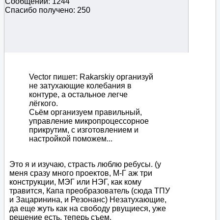
Сообщений: 1244
Спасибо получено: 250
Vector пишет: Rakarskiy организуй
не затухающие колебания в
контуре, а остальное легче
лёгкого.
Сьём организуем правильный,
управление микропроцессорное
прикрутим, с изготовлением и
настройкой поможем...
Это я и изучаю, страсть люблю ребусы. (у
меня сразу много проектов, М-Г аж три
конструкции, МЭГ или НЭГ, как кому
травится, Капа преобразователь (сюда ТПУ
и Зацаринина, и Резонанс) Незатухающие,
да еще жуть как на свободу рвущиеся, уже
решение есть, теперь съем.