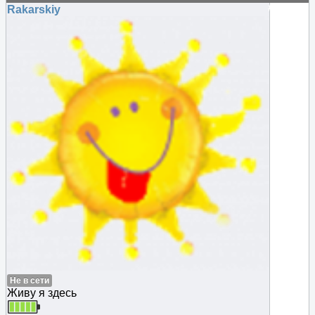
#48446
Rakarskiy
Не в сети
Живу я здесь