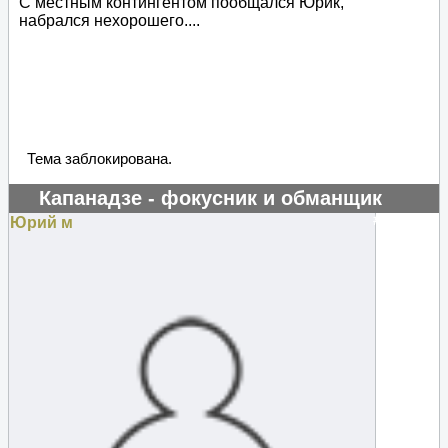
С местным контингентом пообщался Юрик,
набрался нехорошего....
Тема заблокирована.
Капанадзе - фокусник и обманщик
#129658
Юрий м