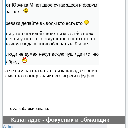
от Юрчика М нет двое сутак здеся и форум
заглох .
зеваки делайте выводы кто есть кто
ни у кого ни идей своих ни мыслей своих
нет ни у кого . все ждут штоп кто то што то
вкинул сюда и штоп обосрать всё и вся .
люди не думая несут вскую чуш / дич / х..ню
/ бред .
а чё вам рассказать. если капанадзе своей
смертью помёр значит его агрегат фуфло
Тема заблокирована.
Капанадзе - фокусник и обманщик
#129655
Alfic