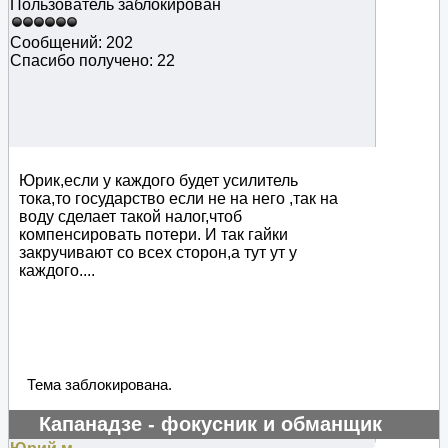
Пользователь заблокирован
Сообщений: 202
Спасибо получено: 22
Юрик,если у каждого будет усилитель
тока,то государство если не на него ,так на
воду сделает такой налог,чтоб
компенсировать потери. И так гайки
закручивают со всех сторон,а тут ут у
каждого....
Тема заблокирована.
Капанадзе - фокусник и обманщик
#129663