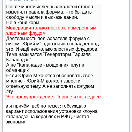
После многочисленных жалоб и стонов
изменил правила форума. Что бы дать
свободу мысли и высказываний.
Не в коня корм.
Модерация только постов с намеренным
злостным флудом
Деятельность пользователя форума с
ником "Юрий м" однозначно попадает под
это. И ещё несколько злостных флудеров.
Тема называтся "Генераторы Тариэля
Капанадзе".
А не "Капанадзе - мощенник, плут и
обманщик".
Если Юрию-М хочется обосновать своё
мнение - Юрий-М должен завести
отдельную тему. А не заполнять флудом
эту.
Это предупреждение. Первое и последнее
а я причём. всё по теме. я обсуждаю
вариант использования установки клоуна
капанадзе на кораблях и РЖД. чистая
экономия