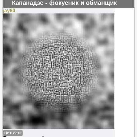
Капанадзе - фокусник и обманщик
#129660
jay80
Не в сети