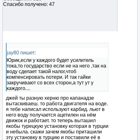
Спасибо получено: 47
jay80 пишет:
Юрик,если у каждого будет усилитель
тока,то государство если не на него ,так на
воду сделает такой налог,чтоб
компенсировать потери. И так гайки
закручивают со всех сторон,а тут ут у
каждого....
джей ты разную херню про капанадзе
вытаскиваеш. то работа двигателя на воде.
я тебе написал используют карбид. льют в
него воду получается ацетилен на нём
движок и работает. то теперь выташил
якобы турецкую установку которая в турции
и небыла. скажи зачем якобы приташили
эту установку в турцию и поставили её в