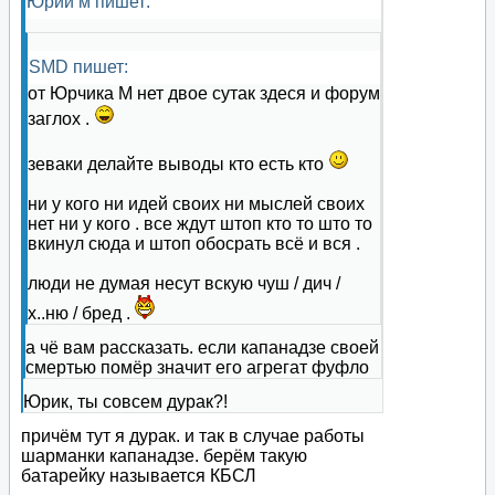
Юрий м пишет:
SMD пишет:
от Юрчика М нет двое сутак здеся и форум
заглох .
зеваки делайте выводы кто есть кто
ни у кого ни идей своих ни мыслей своих
нет ни у кого . все ждут штоп кто то што то
вкинул сюда и штоп обосрать всё и вся .
люди не думая несут вскую чуш / дич /
х..ню / бред .
а чё вам рассказать. если капанадзе своей
смертью помёр значит его агрегат фуфло
Юрик, ты совсем дурак?!
причём тут я дурак. и так в случае работы
шарманки капанадзе. берём такую
батарейку называется КБСЛ