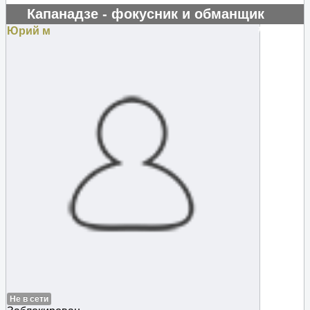
Капанадзе - фокусник и обманщик
#129659
Юрий м
Не в сети