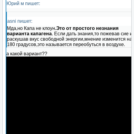
Юрий м пишет:
asni пишет:
Мда,но Капа не клоун
.Это от простого незнания
варианта капагена
. Если дать знания,то пожевав сие и
раскушав вкус свободной энергии,мнение изменится на
180 градусов,это называется переобуться в воздухе.
а какой вариант??