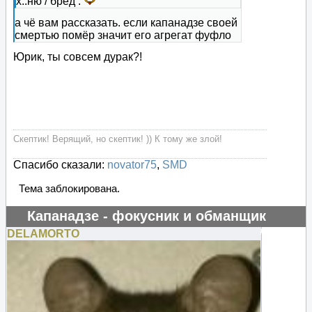
х..ню / бред .
а чё вам рассказать. если капанадзе своей
смертью помёр значит его агрегат фуфло
Юрик, ты совсем дурак?!
Скептик! Верящий, но скептик! )) К тому же злой!
Спасибо сказали:
novator75
,
SMD
Тема заблокирована.
Капанадзе - фокусник и обманщик
#129656
DELAMORTO