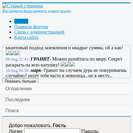
ГРАНИТ-
09-Aug 17:01-
ГРАНИТ-
ссылка
09-Aug 17:10-
Включить/выключить навигацию
ГРАНИТ-
09-Aug 17:10-
Bombar-
весь ютуб решил сюда перетащить?
09-Aug 17:18-
Форум
chiksat-
забань шляпочника да и всё
09-Aug 22:31-
Правила форума
ГРАНИТ-
Тунгус забань чикен-сат (курицца)
09-Aug 22:39-
Связь с администрацией
да и всё!
Карта сайта
ГРАНИТ-
Блин вот и все по Виткоруг Г. :
09-Aug 22:41-
квантовый подход заземления и квадрат суммы, ой а как!
ГРАНИТ-
Можно разойтись по миру. Секрет
09-Aug 22:43-
раскрыть на всю катушку!
марк-
Гранит ты случаем дурь не покуриваешь
10-Aug 04:30-
случайно? несет тебя часто в невпопад...не к месту...
Показать больше
Оглавление
Последнее
Поиск
Добро пожаловать,
Гость
Логин:
Пароль: