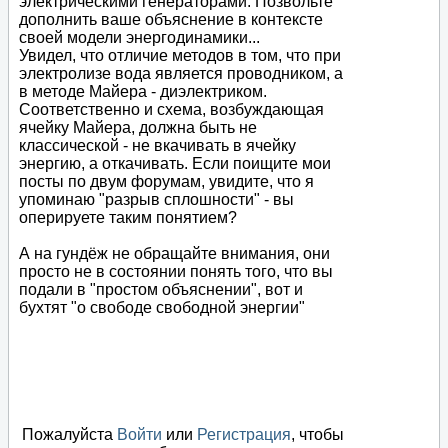
электрическими генераторами. Позвольте
дополнить ваше объяснение в контексте
своей модели энергодинамики...
Увидел, что отличие методов в том, что при
электролизе вода является проводником, а
в методе Майера - диэлектриком.
Соответственно и схема, возбуждающая
ячейку Майера, должна быть не
классической - не вкачивать в ячейку
энергию, а откачивать. Если поищите мои
посты по двум форумам, увидите, что я
упоминаю "разрыв сплошности" - вы
оперируете таким понятием?
А на гундёж не обращайте внимания, они
просто не в состоянии понять того, что вы
подали в "простом объяснении", вот и
бухтят "о свободе свободной энергии"
Пожалуйста
Войти
или
Регистрация
, чтобы