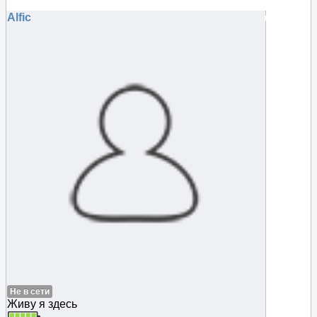
Мейера (Stanley Meyer)
Alfic
#104861
Не в сети
Живу я здесь