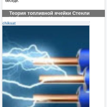
беседе.
Теория топливной ячейки Стенли
Мейера (Stanley Meyer)
chiksat
#104836