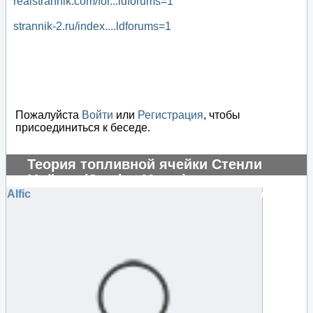
realstrannik.com/for...ldforums=1
strannik-2.ru/index....ldforums=1
Пожалуйста
Войти
или
Регистрация
, чтобы
присоединиться к беседе.
Теория топливной ячейки Стенли
Мейера (Stanley Meyer)
Alfic
#104842