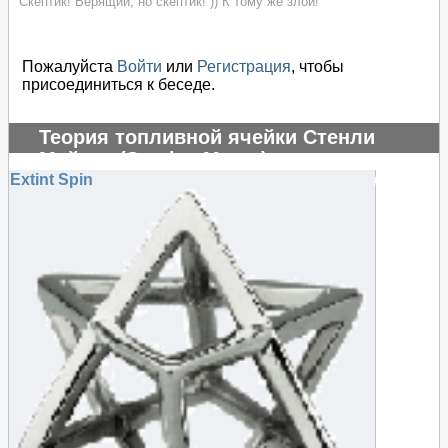
Скептик! Верящий, но скептик! )) К тому же злой!
Пожалуйста
Войти
или
Регистрация
, чтобы
присоединиться к беседе.
Теория топливной ячейки Стенли
Мейера (Stanley Meyer)
Extint Spin
#104860