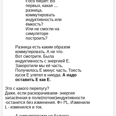
Foco пишет: Во
первых, какая ....
разница,
коммутировать
индуктивность или
ёмкость?
Или не смогли на
симуляторе
построить?
Разница есть каким образом
коммутировать. А не что.
Вот смотрите. Была
индуктивность с энергией Е.
Закоротили мы её часть.
Получилось Е минус часть. Тоесть
кусок Е улетел в никуда.
А надо
оставить Е как Е.
Это с какого перепугу?
Даже, если раскорачиваем- энергия
запасённая в поле(потоке)индуктивности
-останется без изменения. Ф= I*L. Изменили
L - изменился и ток.
А симуляторами не балуюсь.