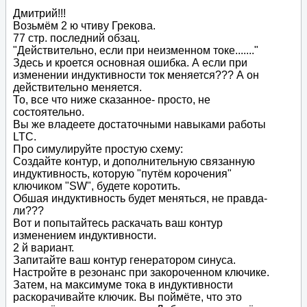
Дмитрий!!!
Возьмём 2 ю чтиву Грекова.
77 стр. последний обзац.
"Действительно, если при неизменном токе......."
Здесь и кроется основная ошибка. А если при
изменении индуктивности ток меняется??? А он
действительно меняется.
То, все что ниже сказанное- просто, не
состоятельно.
Вы же владеете достаточными навыками работы
LTC.
Про симулируйте простую схему:
Создайте контур, и дополнительную связанную
индуктивность, которую "путём корочения"
ключиком "SW", будете коротить.
Обшая индуктивность будет меняться, не правда-
ли???
Вот и попытайтесь раскачать ваш контур
изменением индуктивности.
2 й вариант.
Запитайте ваш контур генератором синуса.
Настройте в резонанс при закороченном ключике.
Затем, на максимуме тока в индуктивности
раскорачивайте ключик. Вы поймёте, что это