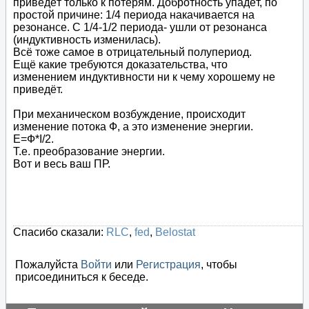
приведёт только к потерям. Добротность упадёт, по
простой причине: 1/4 периода накачивается на
резонансе. С 1/4-1/2 периода- ушли от резонанса
(индуктивность изменилась).
Всё тоже самое в отрицательный полупериод.
Ещё какие требуются доказательства, что
изменением индуктивности ни к чему хорошему не
приведёт.
При механическом возбуждение, происходит
изменение потока Ф, а это изменение энергии.
E=Ф*I/2.
Т.е. преобразование энергии.
Вот и весь ваш ПР.
Спасибо сказали:
RLC
,
fed
,
Belostat
Пожалуйста
Войти
или
Регистрация
, чтобы
присоединиться к беседе.