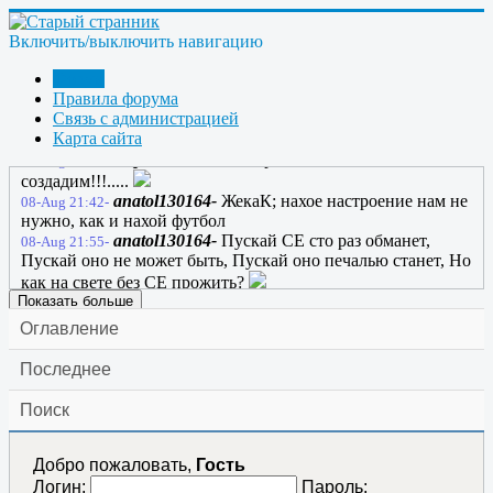
остался; все, что мешает сразу отключил; Бомбара бодрый
голос вдруг раздался, он ток ВЧ с фотонами включил. На
Включить/выключить навигацию
счете раз за рамки чата вышел, на счете два - явился
вольтов ток! Самозапит пока еще не вышел, но стих
Форум
вполне приличный, вот итог!
Правила форума
ЖекаК-
ссылка
Связь с администрацией
08-Aug 21:27-
Карта сайта
марк-
08-Aug 21:29-
марк-
Самозапит через стихи мы
08-Aug 21:30-
создадим!!!.....
anatol130164-
ЖекаК; нахое настроение нам не
08-Aug 21:42-
нужно, как и нахой футбол
anatol130164-
Пускай СЕ сто раз обманет,
08-Aug 21:55-
Пускай оно не может быть, Пускай оно печалью станет, Но
как на свете без CЕ прожить?
Показать больше
Оглавление
Последнее
Поиск
Добро пожаловать,
Гость
Логин:
Пароль: