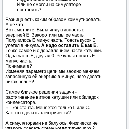
Или не смогли на симуляторе
построить?
Разница есть каким образом коммутировать.
А не что.
Вот смотрите. Была индуктивность с
энергией Е. Закоротили мы её часть.
Получилось Е минус часть. Тоесть кусок Е
улетел в никуда.
А надо оставить Е как Е.
То же самое и с добавлением части катушки.
Одна часть Е, другая 0. Результат опять Е
минус часть.
Понимаете?
Изменяя параметр цепи мы заодно меняем
запасённую ей энергию в минус, чего делать
никак нельзя!
Самое близкое решения задачи -
растягивание витков катушки или обкладок
конденсатора.
Е - константа. Меняется только L или C.
Как это сделать электрически?
А симуляторами не балуюсь. Физически не
удалось сделать схему коммутирующую 2