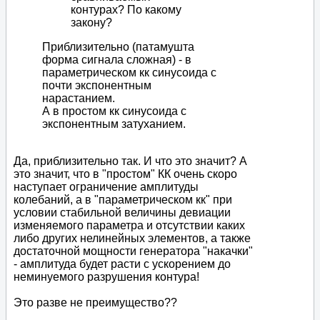
контурах? По какому
закону?
Приблизительно (патамушта
форма сигнала сложная) - в
параметрическом кк синусоида с
почти экспонентным
нарастанием.
А в простом кк синусоида с
экспонентным затуханием.
Да, приблизительно так. И что это значит? А
это значит, что в "простом" КК очень скоро
наступает ограничение амплитуды
колебаний, а в "параметрическом кк" при
условии стабильной величины девиации
изменяемого параметра и отсутствии каких
либо других нелинейных элементов, а также
достаточной мощности генератора "накачки"
- амплитуда будет расти с ускорением до
неминуемого разрушения контура!
Это разве не преимущество??