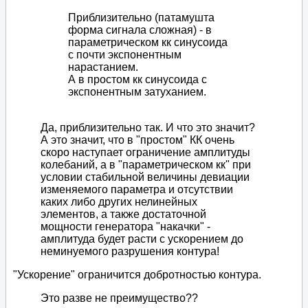
Приблизительно (патамушта
форма сигнала сложная) - в
параметрическом кк синусоида
с почти экспонентным
нарастанием.
А в простом кк синусоида с
экспонентным затуханием.
Да, приблизительно так. И что это значит?
А это значит, что в "простом" КК очень
скоро наступает ограничение амплитуды
колебаний, а в "параметрическом кк" при
условии стабильной величины девиации
изменяемого параметра и отсутствии
каких либо других нелинейных
элементов, а также достаточной
мощности генератора "накачки" -
амплитуда будет расти с ускорением до
неминуемого разрушения контура!
"Ускорение" ограничится добротностью контура.
Это разве не преимущество??