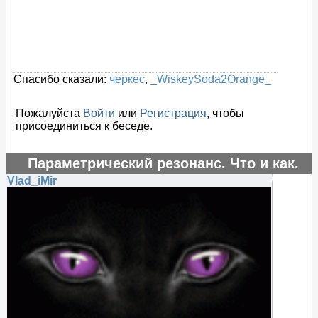
Спасибо сказали:
черкес
,
_WiskeySoda2Orange_
Пожалуйста
Войти
или
Регистрация
, чтобы
присоединиться к беседе.
Параметрический резонанс. Что и как.
#16143
Vlad_iMir