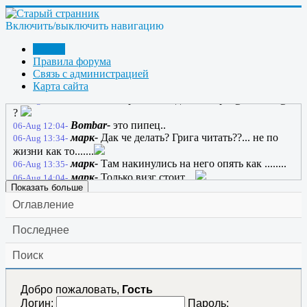
anatol130164-
А, ну тогда ладно... Этот сайт
05-Aug 20:41-
будет жить вечно
Включить/выключить навигацию
anatol130164-
Жил себе один сайт, и звали его
05-Aug 20:44-
- Странник-2; и жил он вечно
Форум
марк-
05-Aug 21:06-
Правила форума
марк-
добро в хату...
Связь с администрацией
06-Aug 05:30-
Карта сайта
марк-
Хто смотрящий в хате?...
06-Aug 08:43-
ГРАНИТ-
Срача не надоело Марк @Стивен@
06-Aug 10:50-
?
Bombar-
это пипец..
06-Aug 12:04-
марк-
Дак че делать? Грига читать??... не по
06-Aug 13:34-
жизни как то.......
марк-
Там накинулись на него опять как ........
06-Aug 13:35-
марк-
Только визг стоит....
06-Aug 14:04-
Показать больше
Оглавление
Последнее
Поиск
Добро пожаловать,
Гость
Логин:
Пароль: