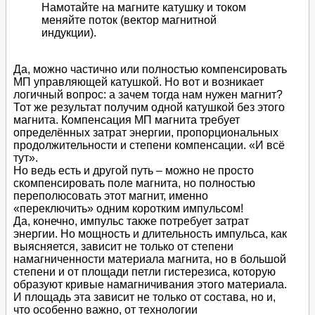
Намотайте на магните катушку и током
меняйте поток (вектор магнитной
индукции).
Да, можно частично или полностью компенсировать
МП управляющей катушкой. Но вот и возникает
логичный вопрос: а зачем тогда нам нужен магнит?
Тот же результат получим одной катушкой без этого
магнита. Компенсация МП магнита требует
определённых затрат энергии, пропорциональных
продолжительности и степени компенсации. «И всё
тут».
Но ведь есть и другой путь – можно не просто
скомпенсировать поле магнита, но полностью
переполюсовать этот магнит, именно
«переключить» одним коротким импульсом!
Да, конечно, импульс также потребует затрат
энергии. Но мощность и длительность импульса, как
выясняется, зависит не только от степени
намагниченности материала магнита, но в большой
степени и от площади петли гистерезиса, которую
образуют кривые намагничивания этого материала.
И площадь эта зависит не только от состава, но и,
что особенно важно, от технологии