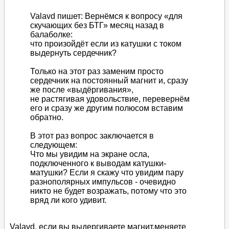
Valavd пишет: Вернёмся к вопросу «для
скучающих без БТГ» месяц назад в
балаболке:
что произойдёт если из катушки с током
выдернуть сердечник?
Только на этот раз заменим просто
сердечник на постоянный магнит и, сразу
же после «выдёргивания»,
не растягивая удовольствие, перевернём
его и сразу же другим полюсом вставим
обратно.
В этот раз вопрос заключается в
следующем:
Что мы увидим на экране осла,
подключенного к выводам катушки-
матушки? Если я скажу что увидим пару
разнополярных импульсов - очевидно
никто не будет возражать, потому что это
вряд ли кого удивит.
Valavd, если вы выдергиваете магнит,меняете