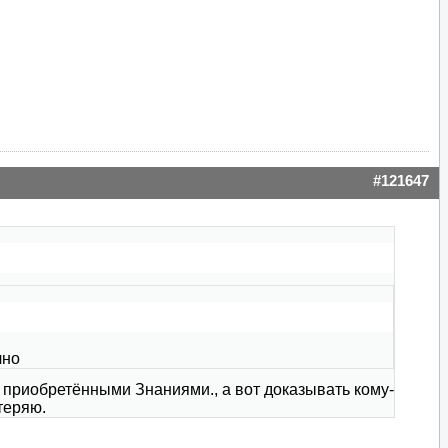
#121647
чно
приобретёнными Знаниями., а вот доказывать кому-
теряю.