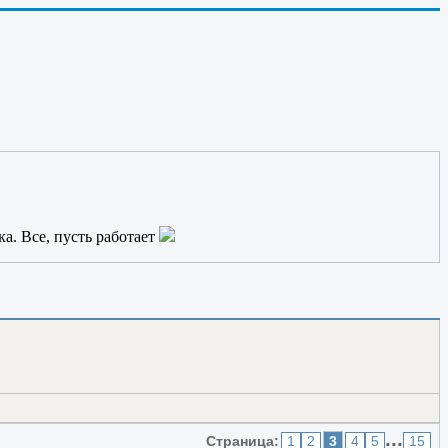
Россию от России.
ка. Все, пусть работает
...
Страница:
1
2
3
4
5
15