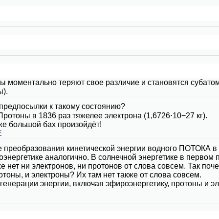
ны моментально теряют свое различие и становятся суба
).
е предпосылки к такому состоянию?
Протоны в 1836 раз тяжелее электрона (1,6726⋅10−27 кг).
же большой бах произойдёт!
E
е преобразования кинетической энергии водного ПОТОКА в 
роэнергетике аналогично. В солнечной энергетике в перво
е нет ни электронов, ни протонов от слова совсем. Так поч
тоны, и электроны? Их там нет также от слова совсем.
генерации энергии, включая эфироэнергетику, протоны и э