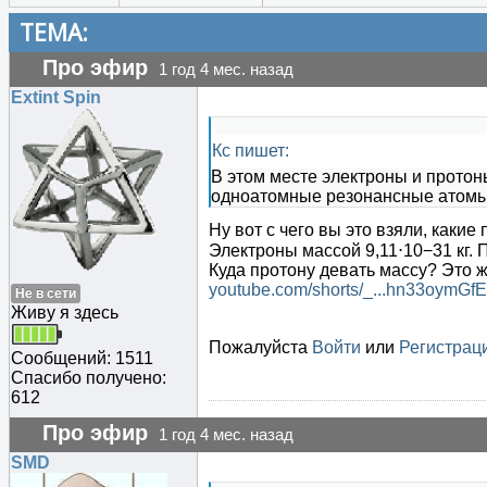
ТЕМА:
Про эфир
1 год 4 мес. назад
Extint Spin
Кс пишет:
В этом месте электроны и прото
одноатомные резонансные атомы
Ну вот с чего вы это взяли, каки
Электроны массой 9,11⋅10−31 кг. 
Куда протону девать массу? Это 
youtube.com/shorts/_...hn33oymGfE
Не в сети
Живу я здесь
Пожалуйста
Войти
или
Регистрац
Сообщений: 1511
Спасибо получено:
612
Про эфир
1 год 4 мес. назад
SMD