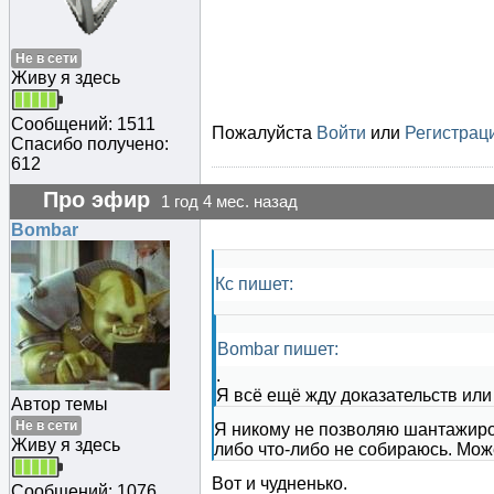
Не в сети
Живу я здесь
Сообщений: 1511
Пожалуйста
Войти
или
Регистрац
Спасибо получено:
612
Про эфир
1 год 4 мес. назад
Bombar
Кс пишет:
Bombar пишет:
.
Я всё ещё жду доказательств или
Автор темы
Не в сети
Я никому не позволяю шантажиро
Живу я здесь
либо что-либо не собираюсь. Мож
Вот и чудненько.
Сообщений: 1076