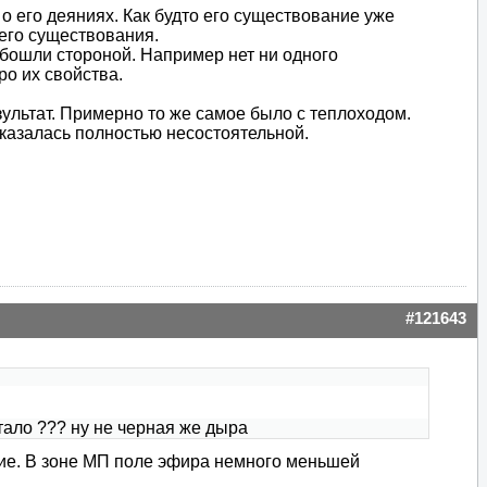
 о его деяниях. Как будто его существование уже
его существования.
обошли стороной. Например нет ни одного
о их свойства.
ультат. Примерно то же самое было с теплоходом.
оказалась полностью несостоятельной.
#121643
стало ??? ну не черная же дыра
тие. В зоне МП поле эфира немного меньшей