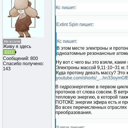
Кс пишет:
Extint Spin пишет:
Кс пишет:
Не в сети
Живу я здесь
В этом месте электроны и прото
одноатомные резонансные атомы
Сообщений: 800
Ну вот с чего вы это взяли, каки
Спасибо получено:
Электроны массой 9,11⋅10−31 кг. 
143
Куда протону девать массу? Это 
youtube.com/shorts/_...hn33oymGf
В гидроэнергетике в первом цикл
протонов от слова совсем. В вет
тепловую энергию, в которой такж
ПОТОКЕ энергии эфира есть и про
Во всех перечисленных отраслях 
преобразования.
Sairus пишет: