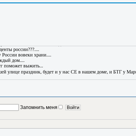
вою жизнь!!!....
все знания полезны!
.
ссия в России, то Россия вторглась бы в Россию, чтобы спасти 
озы...все хорошо и все довольны......
ине.....
 тропинка и лесок в поле каждый колосок...
нты россии???....
 России вовеки храни....
ждый дом....
тг поможет выжить...
шей улице праздник, будет и у нас СЕ в нашем доме, и БТГ у Мар
Запомнить меня