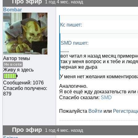
Про эфир
1 год 4 мес. назад
Bombar
Кс пишет:
SMD пишет:
.......
вот читал я назад месяц примерн
Автор темы
так у меня вопрос и к тебе и людя
Не в сети
черная же дыра
Живу я здесь
У меня нет желания комментирова
Сообщений: 1076
Аналогично.
Спасибо получено:
Я всё ещё жду доказательств или 
879
Спасибо сказали:
SMD
Пожалуйста
Войти
или
Регистрац
Про эфир
1 год 4 мес. назад