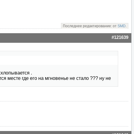
Последнее редактирование: от
SMD
.
#121639
схлопывается .
тся месте где его на мгновенье не стало ??? ну не