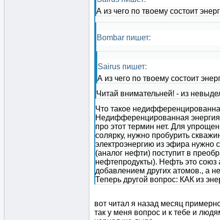
А из чего по твоему состоит эне
Bombar пишет:
Sairus пишет:
А из чего по твоему состоит эне
Читай внимательней! - из невыд
Что такое недифференцированная
Недифференцированная энергия -
про этот термин нет. Для упроще
солярку, нужно пробурить скважи
электроэнергию из эфира нужно 
(аналог нефти) поступит в преобр
нефтепродукты). Нефть это союз а
добавлением других атомов., а 
Теперь другой вопрос: КАК из эне
вот читал я назад месяц примерно
так у меня вопрос и к тебе и людя