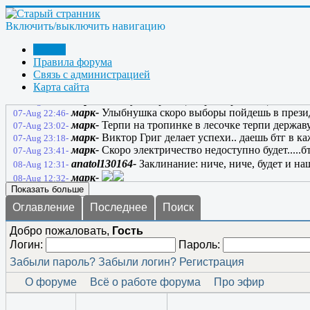
марк-
Все используют заклинания чтоб улучшить с
07-Aug 01:33-
sgur-
Токмо, не у всех они работают. Отсюда - не 
07-Aug 12:47-
Включить/выключить навигацию
марк-
Знания дают выбор...и выбор этот личный..
07-Aug 13:23-
марк-
А вообще то свет днем на.....не нужен.........
Форум
07-Aug 14:29-
Правила форума
ulibnusjka-
Если бы Россия увидела, что творит Ро
07-Aug 21:41-
Связь с администрацией
марк-
ОХ как ты прав..но пока россия не видит угр
07-Aug 21:52-
Карта сайта
марк-
Даже плохие дороги можно объехать по обоч
07-Aug 22:08-
марк-
А кому не нравица терпи красавица!!!.... и
07-Aug 22:10-
марк-
Улыбнушка скоро выборы пойдешь в президе
07-Aug 22:46-
марк-
Терпи на тропинке в лесочке терпи державу
07-Aug 23:02-
марк-
Виктор Григ делает успехи.. даешь бтг в ка
07-Aug 23:18-
марк-
Скоро электричество недоступно будет.....б
07-Aug 23:41-
anatol130164-
Заклинание: ниче, ниче, будет и на
08-Aug 12:31-
марк-
08-Aug 12:32-
Показать больше
Оглавление
Последнее
Поиск
Добро пожаловать,
Гость
Логин:
Пароль:
Забыли пароль?
Забыли логин?
Регистрация
О форуме
Всё о работе форума
Про эфир