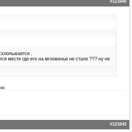
#121640
схлопывается .
ится месте где его на мгновенье не стало ??? ну не
но
#121642