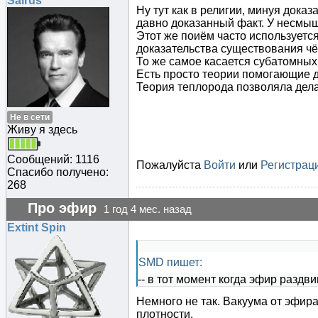
Sairus
Ну тут как в религии, минуя дока
давно доказанный факт. У несмыш
Этот же поиём часто используется
доказательства существования чё
То же самое касается субатомных
Есть просто теории помогающие д
Теория теплорода позволяла дела
Не в сети
Живу я здесь
Сообщений: 1116
Пожалуйста
Войти
или
Регистрац
Спасибо получено:
268
Про эфир
1 год 4 мес. назад
Extint Spin
SMD пишет:
-- в тот момент когда эфир раздви
Немного не так. Вакуума от эфир
плотности.