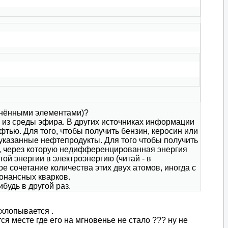
енёнными элементами)?
 из среды эфира. В других источниках информации
тью. Для того, чтобы получить бензин, керосин или
еуказанные нефтепродукты. Для того чтобы получить
), через которую недифференцированная энергия
ой энергии в электроэнергию (читай - в
е сочетание количества этих двух атомов, иногда с
онансных кварков.
будь в другой раз.
схлопывается .
тся месте где его на мгновенье не стало ??? ну не