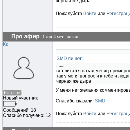
черная же дыра
Пожалуйста
Войти
или
Регистрац
Про эфир
1 год 4 мес. назад
Кс
SMD пишет:
.......
вот читал я назад месяц примерно
так у меня вопрос и к тебе и людя
черная же дыра
У меня нет желания комментирова
Не в сети
Новый участник
Спасибо сказали:
SMD
Сообщений: 18
Пожалуйста
Войти
или
Регистрац
Спасибо получено: 12