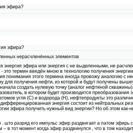
ргия эфира?
ргия эфира?
еленных нерасчленённых элементов
 энергия эфира или энергия с не выделенными, не расчл
 это термин введён мною в технологию получения энергии
ния понимания этого термина иногда провожу аналогию с неф
ну для получения нефти, из которой и будут получены выш
сначала создать нулевую точку (аналог нефтяной скважины
азователь, в котором будет производится преобразования эт
томов угля (С) и водорода (Н), нефтепродукты это различно
недифференцированная энергия состоит из нейтральных рез
ргии эфира получить нужный вид энергии? Но об этом как-ни
 . што разряд его импульс эфир раздвигает а патом эфирь 
м -- в тот момент когда эфир раздвинулся , что в том находи