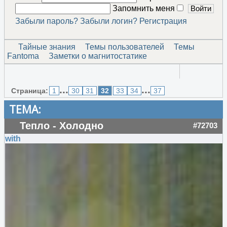
Запомнить меня
Забыли пароль?
Забыли логин?
Регистрация
Тайные знания
Темы пользователей
Темы
Fantomа
Заметки о магнитостатике
...
...
Страница:
1
30
31
32
33
34
37
ТЕМА:
Тепло - Холодно
#72703
with