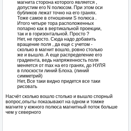
магнита сторона которого является ,
допустим его N полюсом. При этом оси
бубликов лежат точно на его гранях.
Тоже самое в отношении S полюса .
Итого четыре тора расположенных
попарно как в вертикальной проекции,
так и в горизонтальной. Просто ?
Нет, не просто. Сюда надо добавить
вращение поля , да еще с учетом -
сколько в магнит вошло, ровно столько
же и вышло. А еще распределение его
градиента, ведь напряженность поля
меняется от max на его гранях, до НУЛЯ
в плоскости линий Блоха. (линий
симметрий)
Нет, Все таки видно придется все таки
рисовать
Насчёт сколько вошло столько и вышло спорный
вопрос,опыты показывают на одном и томже
магните у южного полюса магнитный поток больше
чем у северного