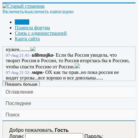
с тех пор не чего не изменилось.....
марк-
Все используют заклинания чтоб
07-Aug 01:33-
Включить/выключить навигацию
улучшить свою жизнь!!!....
sgur-
Токмо, не у всех они работают. Отсюда -
07-Aug 12:47-
Форум
не все знания полезны!
Правила форума
марк-
Знания дают выбор...и выбор этот
07-Aug 13:23-
Связь с администрацией
личный...
Карта сайта
марк-
А вообще то свет днем на.....не
07-Aug 14:29-
нужен.........
ulibnusjka-
Если бы Россия увидела, что
07-Aug 21:41-
творит Россия в России, то Россия вторглась бы в Россию,
чтобы спасти Россию от России.
марк-
ОХ как ты прав..но пока россия не
07-Aug 21:52-
видит угрозы...все хорошо и все довольны......
Показать больше
Оглавление
Последнее
Поиск
Добро пожаловать,
Гость
Логин:
Пароль: