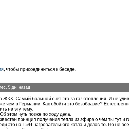
ия
, чтобы присоединиться к беседе.
мес. 5 дн. назад
а ЖКХ. Самый большой счет это за газ отопления. И не удив
оже чем в Германии. Как обойти это безобразие? Естествен
ть на эту тему.
б этом чуть позже по ходу дела.
известен принцип получения тепла из эфира о чём ты тут и 
еди это на ТЭН нагревательного котла и делов то. Но не всё