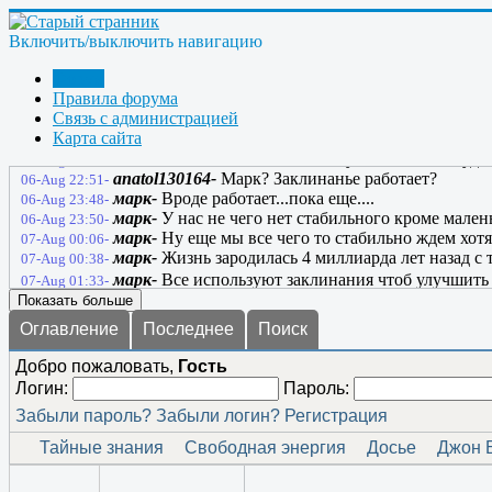
ГРАНИТ-
Срача не надоело Марк @Стивен@ ?
06-Aug 10:50-
Bombar-
это пипец..
06-Aug 12:04-
Включить/выключить навигацию
марк-
Дак че делать? Грига читать??... не по жизни 
06-Aug 13:34-
марк-
Там накинулись на него опять как ........
06-Aug 13:35-
Форум
марк-
Только визг стоит....
06-Aug 14:04-
Правила форума
anatol130164-
Я русский бы выучил только за то, ч
06-Aug 22:46-
Связь с администрацией
нужна тренировка!
Карта сайта
anatol130164-
Не понял, почему этот сайт не буде
06-Aug 22:48-
anatol130164-
Марк? Заклинанье работает?
06-Aug 22:51-
марк-
Вроде работает...пока еще....
06-Aug 23:48-
марк-
У нас не чего нет стабильного кроме мален
06-Aug 23:50-
марк-
Ну еще мы все чего то стабильно ждем хотя
07-Aug 00:06-
марк-
Жизнь зародилась 4 миллиарда лет назад с те
07-Aug 00:38-
марк-
Все используют заклинания чтоб улучшить с
07-Aug 01:33-
Показать больше
Оглавление
Последнее
Поиск
Добро пожаловать,
Гость
Логин:
Пароль:
Забыли пароль?
Забыли логин?
Регистрация
Тайные знания
Свободная энергия
Досье
Джон 