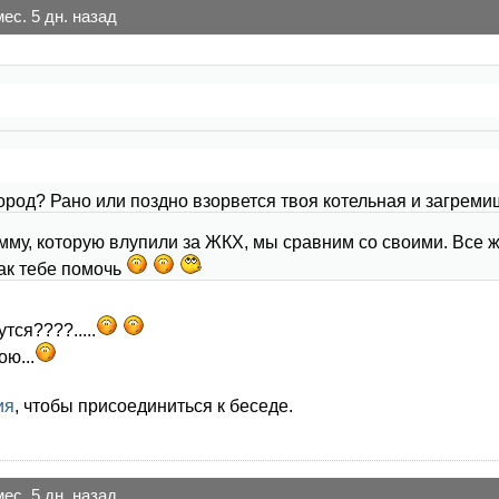
мес. 5 дн. назад
дород? Рано или поздно взорвется твоя котельная и загре
мму, которую влупили за ЖКХ, мы сравним со своими. Все ж
ак тебе помочь
тся????.....
ою...
ия
, чтобы присоединиться к беседе.
мес. 5 дн. назад