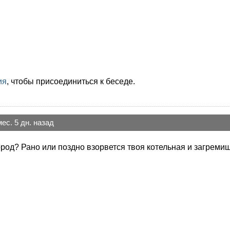
ия
, чтобы присоединиться к беседе.
мес. 5 дн. назад
дород? Рано или поздно взорвется твоя котельная и загре