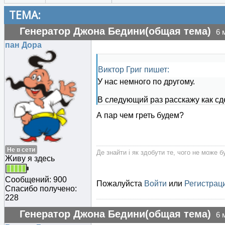
ТЕМА:
Генератор Джона Бедини(общая тема)
6 
пан Дора
Виктор Григ пишет:
У нас немного по другому.
В следующий раз расскажу как сде
А пар чем греть будем?
Не в сети
Де знайти і як здобути те, чого не може б
Живу я здесь
Сообщений: 900
Пожалуйста
Войти
или
Регистрац
Спасибо получено:
228
Генератор Джона Бедини(общая тема)
6 