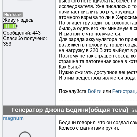
высокого потенциала на более низ
исследователя. Уже писалось о то
начинает кислить во рту, кружица
Не в сети
атомного взрыва то ли в Херосим
Живу я здесь
По эпицентру ходит высокопоставл
было, а одеть его как минимум в 
Сообщений: 443
И смотрите что получается.
Спасибо получено:
Для заряда аккумулятора по принц
353
разряжен в половину, то для соз
на нагрузку в 220 В это выйдет в 
Поэтому не так страшен сосед, ко
страшна та патогенная зона в коте
Как быть?
Нужно сжигать доступное вещество!
И этим веществом является вода и
Пожалуйста
Войти
или
Регистрац
Генератор Джона Бедини(общая тема)
6 
magnum
Бедини говорил, что он создал са
Колесо с магнитами рулит.