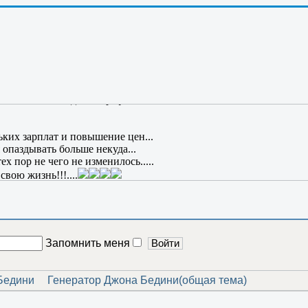
как то.......
то Григ им гутарит так ловко; но, чтобы и мне так писать об СЕ
т жить вечно? Где эпиграф?
ьких зарплат и повышение цен...
 опаздывать больше некуда...
х пор не чего не изменилось.....
вою жизнь!!!....
Запомнить меня
Бедини
Генератор Джона Бедини(общая тема)