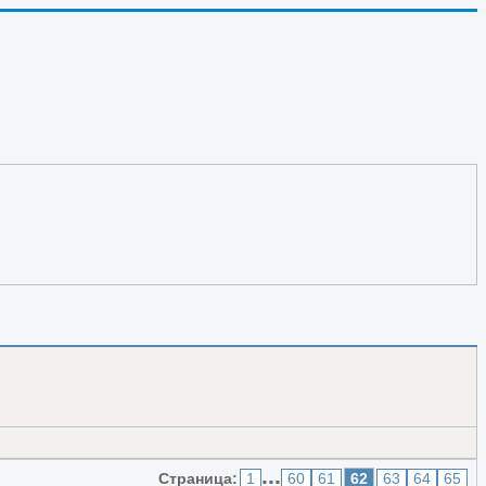
, мне месяц нужна тренировка! так и мне об Е, мне месяц
...
Страница:
1
60
61
62
63
64
65