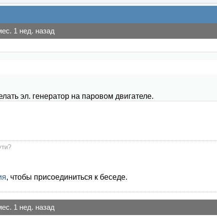
мес. 1 нед. назад
лать эл. генератор на паровом двигателе.
ути?
ия
, чтобы присоединиться к беседе.
мес. 1 нед. назад