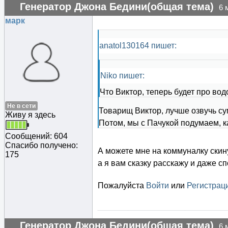
Генератор Джона Бедини(общая тема)
6 
марк
anatol130164 пишет:
Niko пишет:
Что Виктор, теперь будет про во
Не в сети
Товарищ Виктор, лучше озвучь су
Живу я здесь
Потом, мы с Пачукой подумаем, к
Сообщений: 604
Спасибо получено:
А можете мне на коммуналку скину
175
а я вам сказку расскажу и даже сп
Пожалуйста
Войти
или
Регистрац
Генератор Джона Бедини(общая тема)
6 