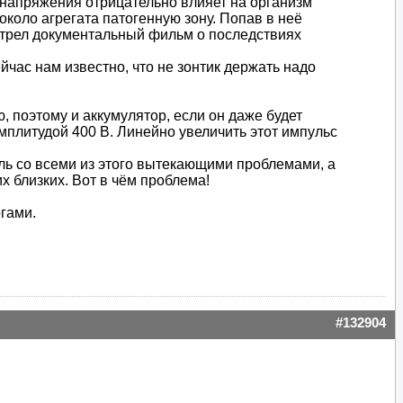
о напряжения отрицательно влияет на организм
коло агрегата патогенную зону. Попав в неё
мотрел документальный фильм о последствиях
час нам известно, что не зонтик держать надо
, поэтому и аккумулятор, если он даже будет
мплитудой 400 В. Линейно увеличить этот импульс
роль со всеми из этого вытекающими проблемами, а
их близких. Вот в чём проблема!
огами.
#132904
.