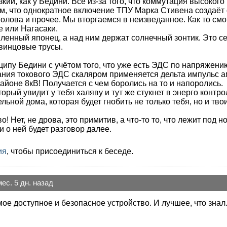
кий, как у Бедини. Всё из-за того, что коммутация высоког
м, что однократное включение ТПУ Марка Стивена создаёт о
 голова и прочее. Мы вторгаемся в неизведанное. Как то с
е или Нагасаки.
енный японец, а над ним держат солнечный зонтик. Это сей
свинцовые трусы.
ипу Бедини с учётом того, что уже есть ЭДС по напряжению
дания токового ЭДС скаляром применяется дельта импульс а
районе 8кВ! Получается с чем боролись на то и напоролись.
торый увидит у тебя халяву и тут же стукнет в энерго конт
льной дома, которая будет гнобить не только тебя, но и тво
 Нет, не дрова, это примитив, а что-то то, что лежит под н
 о ней будет разговор далее.
ия
, чтобы присоединиться к беседе.
мес. 5 дн. назад
мое доступное и безопасное устройство. И лучшее, что знал