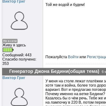
Виктор Григ
Той же водой и будем!
Не в сети
Живу я здесь
Сообщений: 443
Пожалуйста
Войти
или
Регистрац
Спасибо получено:
353
Генератор Джона Бедини(общая тема)
6 
Виктор Григ
У меня на столе лежат платёжки з
хотя там и война, более того дор
вариант. Вот и предлагаю поговори
Почему именно на ветке Бедини? О
Казалось бы о чём речь. Тебе же 
на лампочку в 220 В, потом перев