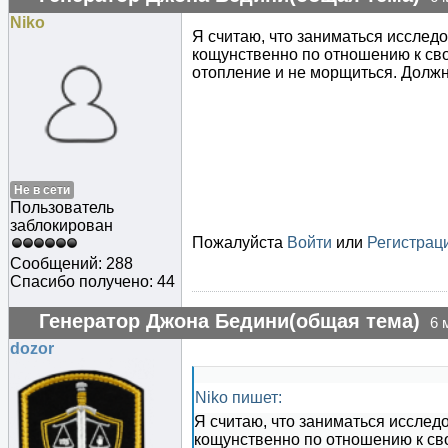
Niko
Я считаю, что заниматься исследо
кощунственно по отношению к сво
отопление и не морщиться. Должн
Не в сети
Пользователь
заблокирован
Пожалуйста
Войти
или
Регистрац
Сообщений: 288
Спасибо получено: 44
Генератор Джона Бедини(общая тема)
6 
dozor
Niko пишет:
Я считаю, что заниматься исследо
кощунственно по отношению к сво