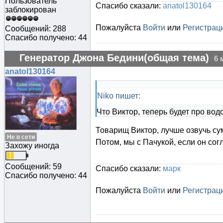
Пользователь
Спасибо сказали:
anatol130164
заблокирован
Пожалуйста
Войти
или
Регистрац
Сообщений: 288
Спасибо получено: 44
Генератор Джона Бедини(общая тема)
6 
anatol130164
Niko пишет:
Что Виктор, теперь будет про во
Товарищ Виктор, лучше озвучь су
Не в сети
Потом, мы с Пачукой, если он сог
Захожу иногда
Сообщений: 59
Спасибо сказали:
марк
Спасибо получено: 44
Пожалуйста
Войти
или
Регистрац