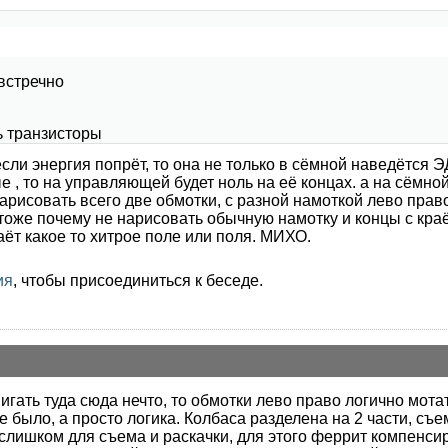
встречно
ь транзисторы
если энергия попрёт, то она не только в сёмной наведётся 
е , то на управляющей будет ноль на её концах. а на сёмно
арисовать всего две обмотки, с разной намоткой лево право
тоже почему не нарисовать обычную намотку и концы с краёв
ёт какое то хитрое поле или поля. МИХО.
ия
, чтобы присоединиться к беседе.
игать туда сюда нечто, то обмотки лево право логично мота
ве было, а просто логика. Колбаса разделена на 2 части, съ
слишком для съема и раскачки, для этого феррит компенсир