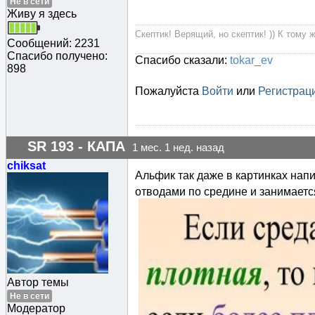
Не в сети
Живу я здесь
Скептик! Верящий, но скептик! )) К тому 
Сообщений: 2231
Спасибо получено:
Спасибо сказали:
tokar_ev
898
Пожалуйста
Войти
или
Регистрац
SR 193 - КАПА
1 мес. 1 нед. назад
chiksat
Альфик так даже в картинках напи
отводами по средине и занимаетс
Автор темы
Не в сети
Модератор