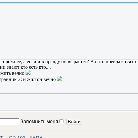
.
и одной подтвержденной публикации и ни одного проведенного э
торожнее; а если и в правду он вырастет? Во что превратятся с
и знают кто есть кто....
т жить вечно
Странник-2; и жил он вечно
Запомнить меня