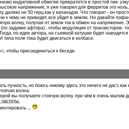
низко индуктивной обмотке превратится в простой пик- узку
- высокое напряжение, я уже говорил для ферритов это ноль
ту, далеко не 50 герц как у капанадзе. Что говорит - он пр
 ни к чему не приведет, все уйдет в землю. Но давайте поф
тоячую волну, получая от земли ток в обмен на напряжение. 
по задумке афтора) , чтобы модуляция от транзисторов- тот
 Тогда, по идее автора, на съемной катушке будет наводи
И типа поле тока будет двигаться в колбасе.
ия
, чтобы присоединиться к беседе.
гать пучность, но боюсь никому здесь это ничего не даст, ка
стоячая волна.
рой вы получаете стоячую волну, при чём в очень малом ди
 частоты.
ентировать ...