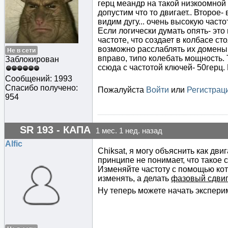
герц меандр на такой низкоомной 
допустим что то двигает.. Второе
видим дугу... очень высокую часто
Если логически думать опять- это
частоте, что создает в колбасе с
возможно расслаблять их домены (
Не в сети
вправо, типо колебать мощность.
Заблокирован
ссюда с частотой ключей- 50герц. 
Сообщений: 1993
Спасибо получено:
Пожалуйста
Войти
или
Регистрац
954
SR 193 - КАПА
1 мес. 1 нед. назад
Alfic
Chiksat, я могу объяснить как дви
принципе не понимает, что такое 
Изменяйте частоту с помощью кото
изменять, а делать
фазовый сдвиг
Ну теперь можете начать эксперим