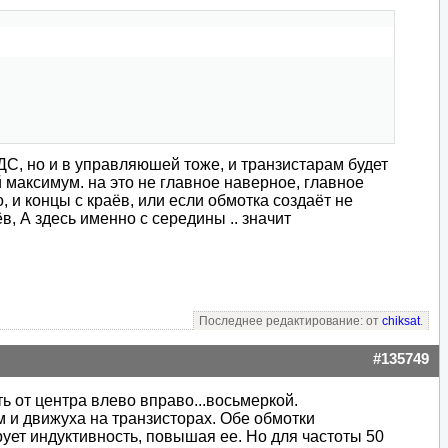
ЭДС, но и в управляюшей тоже, и транзистарам будет
й максимум. на это не главное наверное, главное
, и концы с краёв, или если обмотка создаёт не
, А здесь именно с середины .. значит
Последнее редактирование: от
chiksat
.
#135749
ть от центра влево вправо...восьмеркой.
ем и движуха на транзисторах. Обе обмотки
ует индуктивность, повышая ее. Но для частоты 50