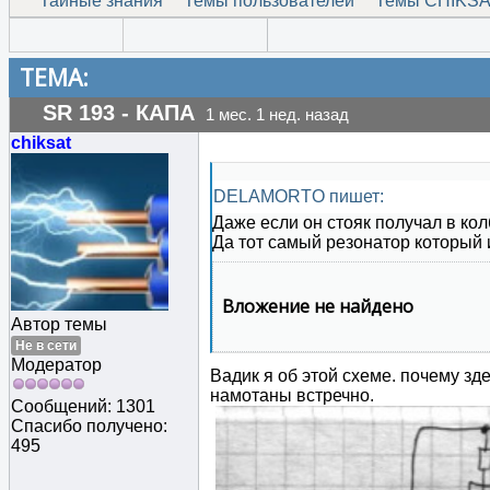
Тайные знания
Темы пользователей
Темы CHIKS
ТЕМА:
SR 193 - КАПА
1 мес. 1 нед. назад
chiksat
DELAMORTO пишет:
Даже если он стояк получал в кол
Да тот самый резонатор который и
Вложение не найдено
Автор темы
Не в сети
Модератор
Вадик я об этой схеме. почему зд
намотаны встречно.
Сообщений: 1301
Спасибо получено:
495