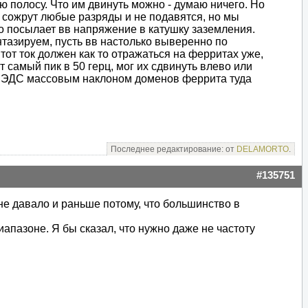
ю полосу. Что им двинуть можно - думаю ничего. Но
, сожрут любые разряды и не подавятся, но мы
осто посылает вв напряжение в катушку заземления.
антазируем, пусть вв настолько выверенно по
Этот ток должен как то отражаться на ферритах уже,
 самый пик в 50 герц, мог их сдвинуть влево или
тся ЭДС массовым наклоном доменов феррита туда
Последнее редактирование: от
DELAMORTO
.
#135751
к не давало и раньше потому, что большинство в
апазоне. Я бы сказал, что нужно даже не частоту