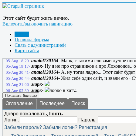
марк-
Вода одна и развод на лоха!!!......
04-Aug 20:20-
ЖекаК-
А я, когда бегу - волосы назад.
04-Aug 20:42-
sgur-
Везёт, волосы есть. Пусть и назад
04-Aug 21:55-
Этот сайт будет жить вечно.
Bombar-
там опечатка... правильно - волосы на зад
04-Aug 23:45-
Включить/выключить навигацию
anatol130164-
Жека - "Большой мечтатель", нет н
05-Aug 05:47-
марк-
Дак форум странных людей....
05-Aug 07:29-
Форум
ГРАНИТ-
Доброе утро всем.
05-Aug 07:49-
Правила форума
ГРАНИТ-
ссылка
05-Aug 07:49-
Связь с администрацией
марк-
Лоховоды.........
05-Aug 10:03-
Карта сайта
марк-
Чтоб у вас хрен на лбу вырос
05-Aug 10:14-
anatol130164-
Марк, с такими словами лучше поос
05-Aug 18:20-
марк-
Ну я не про странников а про Лоховодов...он
05-Aug 19:17-
anatol130164-
А, ну тогда ладно... Этот сайт буде
05-Aug 20:41-
anatol130164-
Жил себе один сайт, и звали его - 
05-Aug 20:44-
марк-
05-Aug 21:06-
марк-
добро в хату...
06-Aug 05:30-
Показать больше
Оглавление
Последнее
Поиск
Добро пожаловать,
Гость
Логин:
Пароль:
Забыли пароль?
Забыли логин?
Регистрация