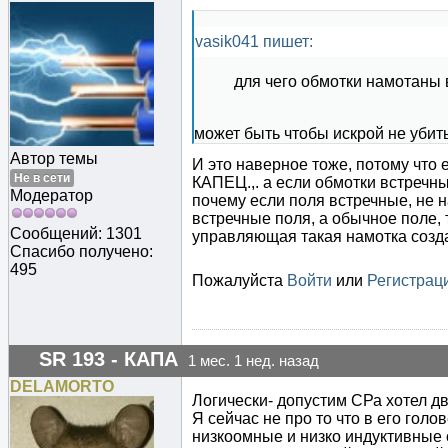
vasik041 пишет:
для чего обмотки намотаны 
может быть чтобы искрой не убит
Автор темы
И это наверное тоже, потому что 
Не в сети
КАПЕЦ.,. а если обмотки встречны
Модератор
почему если поля встречные, не н
встречные поля, а обычное поле, 
Сообщений: 1301
управляющая такая намотка созда
Спасибо получено:
495
Пожалуйста
Войти
или
Регистрац
SR 193 - КАПА
1 мес. 1 нед. назад
DELAMORTO
Логически- допустим СРа хотел дв
Я сейчас не про то что в его голо
низкоомные и низко индуктивные 