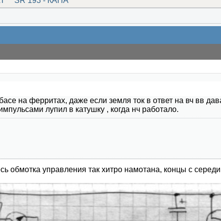
AT
SR 193 - КАПА
басе на ферритах, даже если земля ток в ответ на вч вв дав
мпульсами лупил в катушку , когда нч работало.
есь обмотка управления так хитро намотана, концы с середин