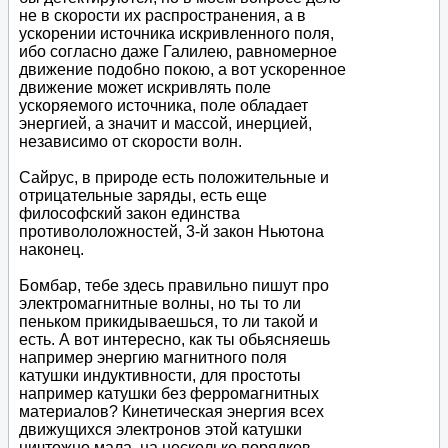
не в скорости их распространения, а в
ускорении источника искривленного поля,
ибо согласно даже Галилею, равномерное
движение подобно покою, а вот ускоренное
движение может искривлять поле
ускоряемого источника, поле обладает
энергией, а значит и массой, инерцией,
независимо от скорости волн.
Сайрус, в природе есть положительные и
отрицательные заряды, есть еще
философский закон единства
противололожностей, 3-й закон Ньютона
наконец.
Бомбар, тебе здесь правильно пишут про
электромагнитные волны, но ты то ли
пеньком прикидываешься, то ли такой и
есть. А вот интересно, как ты обьясняешь
например энергию магнитного поля
катушки индуктивности, для простоты
например катушки без ферромагнитных
материалов? Кинетическая энергия всех
движущихся электронов этой катушки
ничтожно мала, на несколько порядков