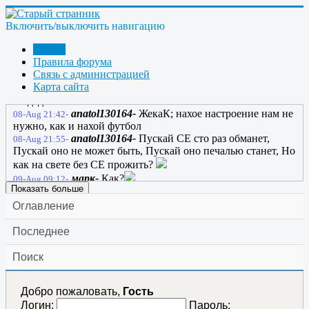
голос вдруг раздался, он ток ВЧ с фотонами включил. На
счете раз за рамки чата вышел, на счете два - явился
Включить/выключить навигацию
вольтов ток! Самозапит пока еще не вышел, но стих
вполне приличный, вот итог!
Форум
ЖекаК-
ссылка
Правила форума
08-Aug 21:27-
Связь с администрацией
марк-
08-Aug 21:29-
Карта сайта
марк-
Самозапит через стихи мы
08-Aug 21:30-
создадим!!!.....
anatol130164-
ЖекаК; нахое настроение нам не
08-Aug 21:42-
нужно, как и нахой футбол
anatol130164-
Пускай СЕ сто раз обманет,
08-Aug 21:55-
Пускай оно не может быть, Пускай оно печалью станет, Но
как на свете без CЕ прожить?
марк-
Как?
09-Aug 09:12-
Показать больше
Оглавление
Последнее
Поиск
Добро пожаловать,
Гость
Логин:
Пароль: