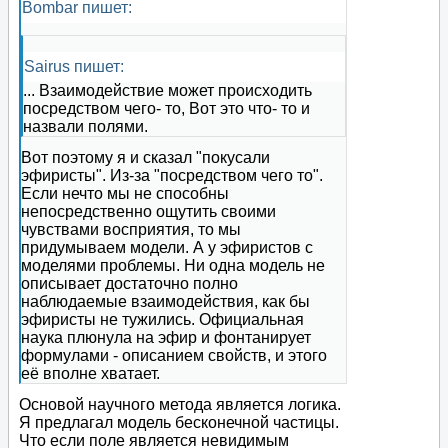
Bombar пишет:
Sairus пишет:
... Взаимодействие может происходить
посредством чего- то, Вот это что- то и
назвали полями.
Вот поэтому я и сказал "покусали
эфиристы". Из-за "посредством чего то".
Если нечто мы не способны
непосредственно ощутить своими
чувствами восприятия, то мы
придумываем модели. А у эфиристов с
моделями проблемы. Ни одна модель не
описывает достаточно полно
наблюдаемые взаимодействия, как бы
эфиристы не тужились. Официальная
наука плюнула на эфир и фонтанирует
формулами - описанием свойств, и этого
её вполне хватает.
Основой научного метода является логика.
Я предлагал модель бесконечной частицы.
Что если поле является невидимым