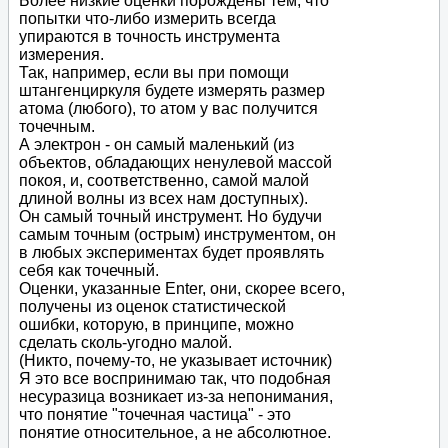
Более низкие оценки порождены тем, что
попытки что-либо измерить всегда
упираются в точность инструмента
измерения.
Так, например, если вы при помощи
штангенциркуля будете измерять размер
атома (любого), то атом у вас получится
точечным.
А электрон - он самый маленький (из
объектов, обладающих ненулевой массой
покоя, и, соответственно, самой малой
длиной волны из всех нам доступных).
Он самый точный инструмент. Но будучи
самым точным (острым) инструментом, он
в любых экспериментах будет проявлять
себя как точечный.
Оценки, указанные Enter, они, скорее всего,
получены из оценок статистической
ошибки, которую, в принципе, можно
сделать сколь-угодно малой.
(Никто, почему-то, не указывает источник)
Я это все воспринимаю так, что подобная
несуразица возникает из-за непонимания,
что понятие "точечная частица" - это
понятие относительное, а не абсолютное.