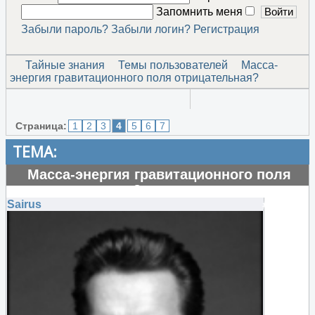
Запомнить меня
Забыли пароль?
Забыли логин?
Регистрация
Тайные знания
Темы пользователей
Масса-
энергия гравитационного поля отрицательная?
Страница:
1
2
3
4
5
6
7
ТЕМА:
Масса-энергия гравитационного поля
отрицательная?
Sairus
#130672