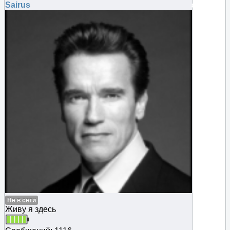
Sairus
#130799
Не в сети
Живу я здесь