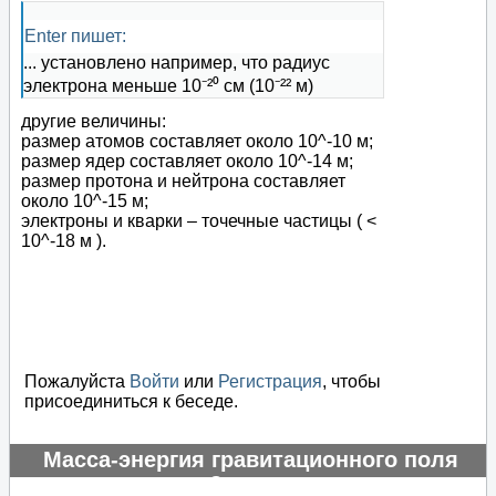
Enter пишет:
... установлено например, что радиус
электрона меньше 10⁻²⁰ см (10⁻²² м)
другие величины:
размер атомов составляет около 10^-10 м;
размер ядер составляет около 10^-14 м;
размер протона и нейтрона составляет
около 10^-15 м;
электроны и кварки – точечные частицы ( <
10^-18 м ).
Пожалуйста
Войти
или
Регистрация
, чтобы
присоединиться к беседе.
Масса-энергия гравитационного поля
отрицательная?