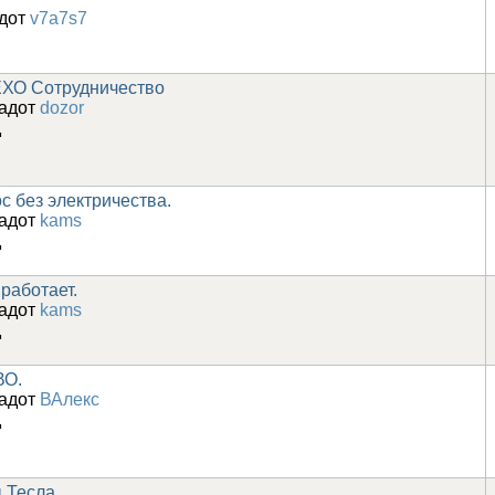
адот
v7a7s7
ХО Сотрудничество
задот
dozor
д
с без электричества.
задот
kams
д
работает.
задот
kams
д
ВО.
задот
ВАлекс
д
 Тесла