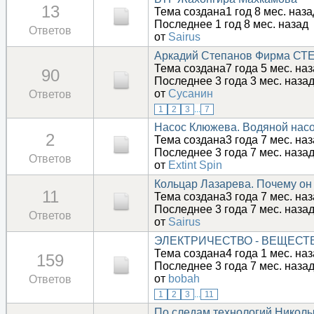
13
Тема создана1 год 8 мес. наз
Последнее 1 год 8 мес. назад
Ответов
от
Sairus
Аркадий Степанов Фирма СТЕ
Тема создана7 года 5 мес. на
90
Последнее 3 года 3 мес. наза
от
Сусанин
Ответов
1
2
3
...
7
Насос Клюжева. Водяной насо
2
Тема создана3 года 7 мес. на
Последнее 3 года 7 мес. наза
Ответов
от
Extint Spin
Кольцар Лазарева. Почему он 
11
Тема создана3 года 7 мес. на
Последнее 3 года 7 мес. наза
Ответов
от
Sairus
ЭЛЕКТРИЧЕСТВО - ВЕЩЕСТ
Тема создана4 года 1 мес. на
159
Последнее 3 года 7 мес. наза
от
bobah
Ответов
1
2
3
...
11
По следам технологий Николы