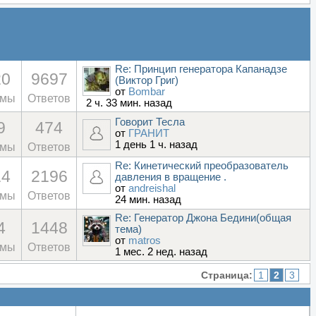
Re: Принцип генератора Капанадзе
20
9697
(Виктор Григ)
от
Bombar
емы
Ответов
2 ч. 33 мин. назад
Говорит Тесла
9
474
от
ГРАНИТ
1 день 1 ч. назад
емы
Ответов
Re: Кинетический преобразователь
14
2196
давления в вращение .
от
andreishal
емы
Ответов
24 мин. назад
Re: Генератор Джона Бедини(общая
4
1448
тема)
от
matros
емы
Ответов
1 мес. 2 нед. назад
Страница:
1
2
3