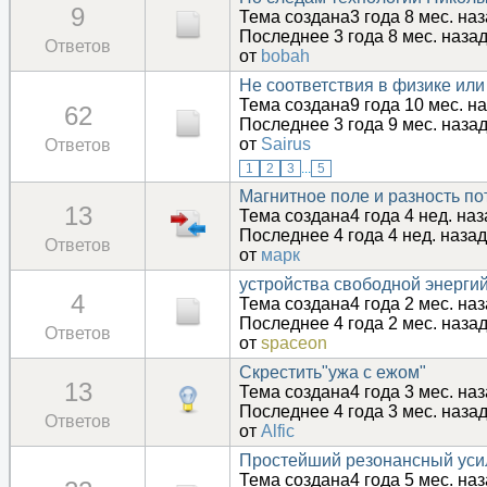
9
Тема создана3 года 8 мес. на
Последнее 3 года 8 мес. наза
Ответов
от
bobah
Не соответствия в физике ил
Тема создана9 года 10 мес. н
62
Последнее 3 года 9 мес. наза
от
Sairus
Ответов
1
2
3
...
5
Магнитное поле и разность по
13
Тема создана4 года 4 нед. на
Последнее 4 года 4 нед. назад
Ответов
от
марк
устройства свободной энерги
4
Тема создана4 года 2 мес. на
Последнее 4 года 2 мес. наза
Ответов
от
spaceon
Скрестить"ужа с ежом"
13
Тема создана4 года 3 мес. на
Последнее 4 года 3 мес. наза
Ответов
от
Alfic
Простейший резонансный усил
Тема создана4 года 5 мес. на