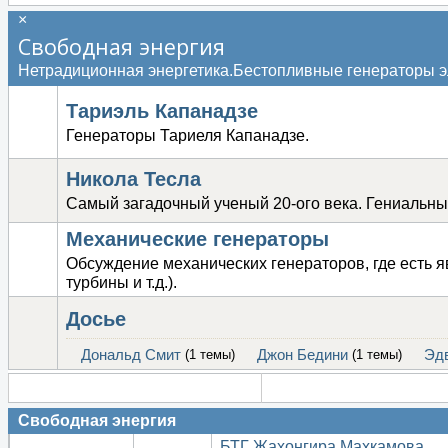
×
Свободная энергия
Нетрадиционная энергетика.Бестопливные генераторы э
Тариэль Капанадзе
Генераторы Тариеля Капанадзе.
Никола Тесла
Самый загадочный ученый 20-ого века. Гениальны
Механические генераторы
Обсуждение механических генераторов, где есть 
турбины и т.д.).
Досье
Дональд Смит
(1 темы)
Джон Бедини
(1 темы)
Эдв
Свободная энергия
БТГ Жахонгира Махкамова