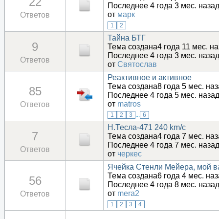
22
Последнее 4 года 3 мес. наза
от
марк
Ответов
1
2
Тайна БТГ
9
Тема создана4 года 11 мес. н
Последнее 4 года 3 мес. наза
Ответов
от
Святослав
Реактивное и активное
Тема создана8 года 5 мес. на
85
Последнее 4 года 5 мес. наза
от
matros
Ответов
1
2
3
...
6
Н.Тесла-471 240 km/c
7
Тема создана4 года 7 мес. на
Последнее 4 года 7 мес. наза
Ответов
от
черкес
Ячейка Стенли Мейера, мой в
Тема создана6 года 4 мес. на
56
Последнее 4 года 8 мес. наза
от
mera2
Ответов
1
2
3
4