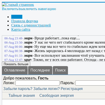
Bombar-
это пипец..
06-Aug 12:04-
марк-
Дак че делать? Грига читать??... не по жизни 
06-Aug 13:34-
Включить/выключить навигацию
марк-
Там накинулись на него опять как ........
06-Aug 13:35-
марк-
Только визг стоит....
06-Aug 14:04-
Форум
anatol130164-
Я русский бы выучил только за то, ч
06-Aug 22:46-
Правила форума
нужна тренировка!
Связь с администрацией
Карта сайта
anatol130164-
Не понял, почему этот сайт не буде
06-Aug 22:48-
anatol130164-
Марк? Заклинанье работает?
06-Aug 22:51-
марк-
Вроде работает...пока еще....
06-Aug 23:48-
марк-
У нас не чего нет стабильного кроме мален
06-Aug 23:50-
марк-
Ну еще мы все чего то стабильно ждем хотя
07-Aug 00:06-
марк-
Жизнь зародилась 4 миллиарда лет назад с те
07-Aug 00:38-
марк-
Все используют заклинания чтоб улучшить с
07-Aug 01:33-
sgur-
Токмо, не у всех они работают. Отсюда - не 
07-Aug 12:47-
Показать больше
Оглавление
Последнее
Поиск
Добро пожаловать,
Гость
Логин:
Пароль:
Забыли пароль?
Забыли логин?
Регистрация
Тайные знания
Свободная энергия