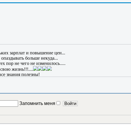
как то.......
то Григ им гутарит так ловко; но, чтобы и мне так писать об СЕ
т жить вечно? Где эпиграф?
ьких зарплат и повышение цен...
 опаздывать больше некуда...
х пор не чего не изменилось.....
вою жизнь!!!....
все знания полезны!
Запомнить меня