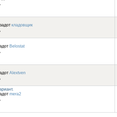
д
азадот
кладовщик
д
задот
Belostat
д
задот
Alextven
д
ариант.
задот
mera2
д