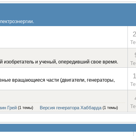
лектроэнергии.
Т
й изобретатель и ученый, опередивший свое время.
Т
явные вращающиеся части (двигатели, генераторы,
Т
Т
ин Грей
(1 темы)
Версия генератора Хаббарда
(1 темы)