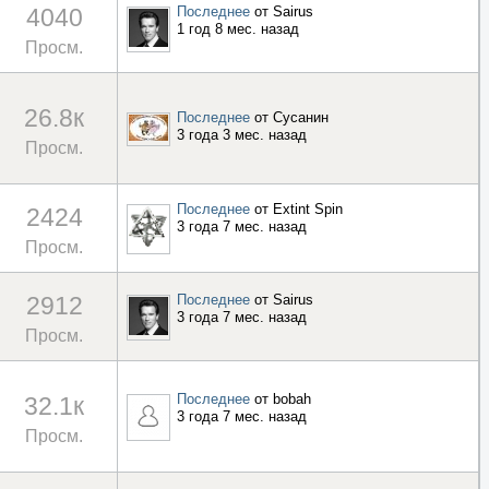
4040
Последнее
от
Sairus
1 год 8 мес. назад
Просм.
26.8к
Последнее
от
Сусанин
3 года 3 мес. назад
Просм.
Последнее
от
Extint Spin
2424
3 года 7 мес. назад
Просм.
2912
Последнее
от
Sairus
3 года 7 мес. назад
Просм.
Последнее
от
bobah
32.1к
3 года 7 мес. назад
Просм.