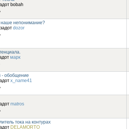
задот
bobah
д
и наше непонимание?
азадот
dozor
д
тенциала.
задот
марк
й - обобщение
задот
x_name41
д
задот
matros
д
итель тока на контурах
задот
DELAMORTO