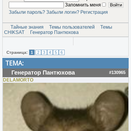
Запомнить меня
Забыли пароль?
Забыли логин?
Регистрация
Тайные знания
Темы пользователей
Темы
CHIKSAT
Генератор Пантюхова
Страница:
1
2
3
4
5
6
ТЕМА:
Генератор Пантюхова
#130965
DELAMORTO