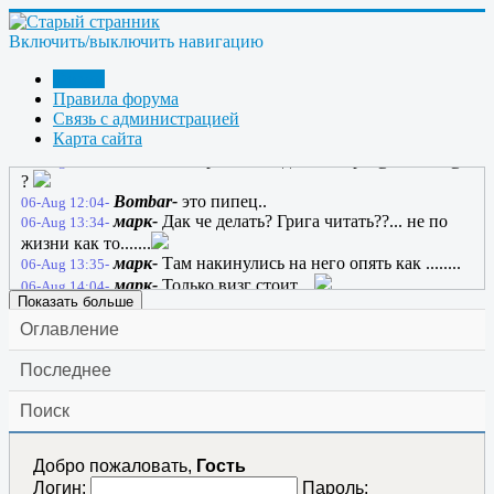
anatol130164-
А, ну тогда ладно... Этот сайт
05-Aug 20:41-
будет жить вечно
Включить/выключить навигацию
anatol130164-
Жил себе один сайт, и звали его
05-Aug 20:44-
- Странник-2; и жил он вечно
Форум
марк-
05-Aug 21:06-
Правила форума
марк-
добро в хату...
Связь с администрацией
06-Aug 05:30-
Карта сайта
марк-
Хто смотрящий в хате?...
06-Aug 08:43-
ГРАНИТ-
Срача не надоело Марк @Стивен@
06-Aug 10:50-
?
Bombar-
это пипец..
06-Aug 12:04-
марк-
Дак че делать? Грига читать??... не по
06-Aug 13:34-
жизни как то.......
марк-
Там накинулись на него опять как ........
06-Aug 13:35-
марк-
Только визг стоит....
06-Aug 14:04-
Показать больше
Оглавление
Последнее
Поиск
Добро пожаловать,
Гость
Логин:
Пароль: