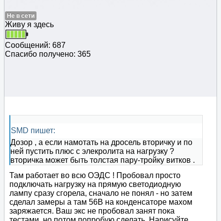
Не в сети
Живу я здесь
Сообщений: 687
Спасибо получено: 365
SMD пишет:
Дозор , а если намотать на дросель вторичку и по
ней пустить плюс с элекролита на нагрузку ?
вторичка может быть толстая пару-тройку витков .
Там работает во всю ОЭДС ! Пробовал просто
подключать нагрузку на прямую светодиодную
лампу сразу сгорела, сначало не понял - но затем
сделал замеры а там 56В на конденсаторе махом
заряжается. Ваш экс не пробовал занят пока
тестами, но потом попробую сделать. Нарисуйте