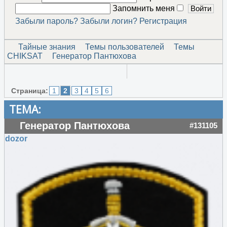
Запомнить меня
Забыли пароль?
Забыли логин?
Регистрация
Тайные знания
Темы пользователей
Темы
CHIKSAT
Генератор Пантюхова
Страница:
1
2
3
4
5
6
ТЕМА:
Генератор Пантюхова
#131105
dozor