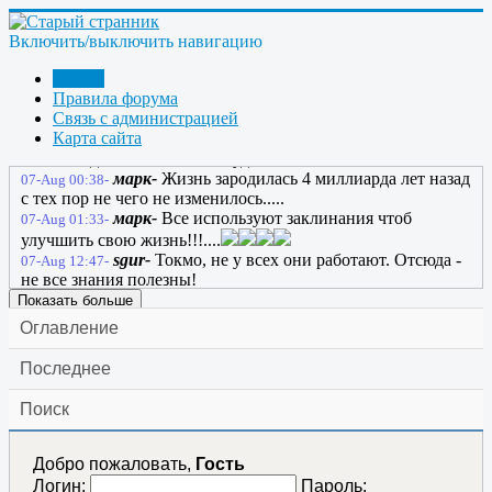
anatol130164-
Не понял, почему этот сайт не
06-Aug 22:48-
будет жить вечно? Где эпиграф?
Включить/выключить навигацию
anatol130164-
Марк? Заклинанье работает?
06-Aug 22:51-
Форум
марк-
Вроде работает...пока еще....
06-Aug 23:48-
Правила форума
марк-
У нас не чего нет стабильного кроме
06-Aug 23:50-
Связь с администрацией
маленьких зарплат и повышение цен...
Карта сайта
марк-
Ну еще мы все чего то стабильно ждем
07-Aug 00:06-
хотя опаздывать больше некуда...
марк-
Жизнь зародилась 4 миллиарда лет назад
07-Aug 00:38-
с тех пор не чего не изменилось.....
марк-
Все используют заклинания чтоб
07-Aug 01:33-
улучшить свою жизнь!!!....
sgur-
Токмо, не у всех они работают. Отсюда -
07-Aug 12:47-
не все знания полезны!
Показать больше
Оглавление
Последнее
Поиск
Добро пожаловать,
Гость
Логин:
Пароль: