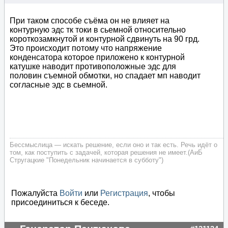
При таком способе съёма он не влияет на
контурную эдс тк токи в сьемной относительно
короткозамкнутой и контурной сдвинуть на 90 грд.
Это происходит потому что напряжение
конденсатора которое приложено к контурной
катушке наводит противоположные эдс для
половин съемной обмотки, но спадает мп наводит
согласные эдс в сьемной.
Бессмыслица — искать решение, если оно и так есть. Речь идёт о
том, как поступить с задачей, которая решения не имеет.(АиБ
Стругацкие "Понедельник начинается в субботу")
Пожалуйста
Войти
или
Регистрация
, чтобы
присоединиться к беседе.