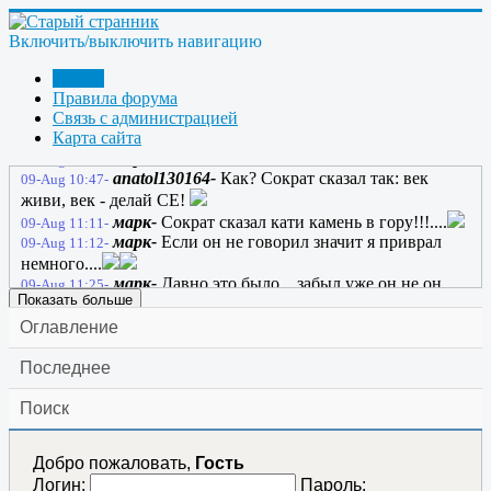
марк-
Самозапит через стихи мы
08-Aug 21:30-
создадим!!!.....
Включить/выключить навигацию
anatol130164-
ЖекаК; нахое настроение нам не
08-Aug 21:42-
нужно, как и нахой футбол
Форум
anatol130164-
Пускай СЕ сто раз обманет,
08-Aug 21:55-
Правила форума
Пускай оно не может быть, Пускай оно печалью станет, Но
Связь с администрацией
как на свете без CЕ прожить?
Карта сайта
марк-
Как?
09-Aug 09:12-
anatol130164-
Как? Сократ сказал так: век
09-Aug 10:47-
живи, век - делай СЕ!
марк-
Сократ сказал кати камень в гору!!!....
09-Aug 11:11-
марк-
Если он не говорил значит я приврал
09-Aug 11:12-
немного....
марк-
Давно это было... забыл уже он не он.....
09-Aug 11:25-
Показать больше
Оглавление
Последнее
Поиск
Добро пожаловать,
Гость
Логин:
Пароль: