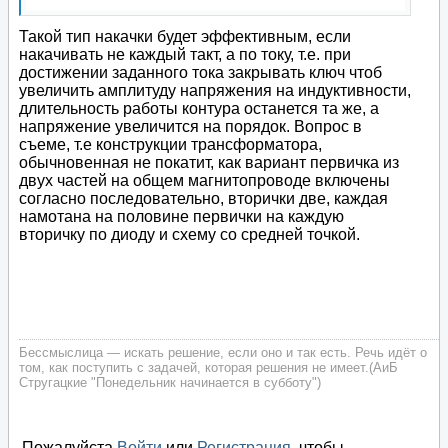
Такой тип накачки будет эффективным, если
накачивать не каждый такт, а по току, т.е. при
достижении заданного тока закрывать ключ чтоб
увеличить амплитуду напряжения на индуктивности,
длительность работы контура останется та же, а
напряжение увеличится на порядок. Вопрос в
съеме, т.е конструкции трансформатора,
обычновенная не покатит, как вариант первичка из
двух частей на общем магнитопроводе включены
согласно последовательно, вторички две, каждая
намотана на половине первички на каждую
вторичку по диоду и схему со средней точкой.
Бессмыслица — искать решение, если оно и так есть. Речь идёт о
том, как поступить с задачей, которая решения не имеет.(АиБ
Стругацкие "Понедельник начинается в субботу")
Пожалуйста
Войти
или
Регистрация
, чтобы